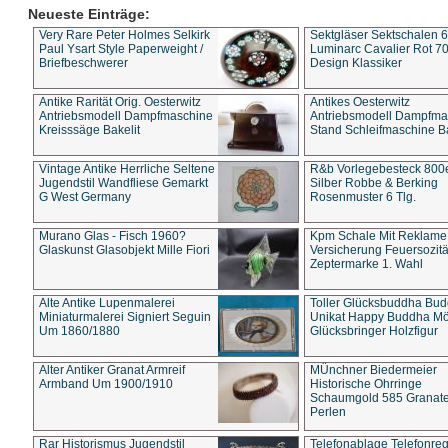
Neueste Einträge:
Very Rare Peter Holmes Selkirk
Sektgläser Sektschalen 
Paul Ysart Style Paperweight /
Luminarc Cavalier Rot 70
Briefbeschwerer
Design Klassiker
Antike Rarität Orig. Oesterwitz
Antikes Oesterwitz
Antriebsmodell Dampfmaschine
Antriebsmodell Dampfma
Kreisssäge Bakelit
Stand Schleifmaschine Ba
Vintage Antike Herrliche Seltene
R&b Vorlegebesteck 800
Jugendstil Wandfliese Gemarkt
Silber Robbe & Berking
G West Germany
Rosenmuster 6 Tlg.
Murano Glas - Fisch 1960?
Kpm Schale Mit Reklame
Glaskunst Glasobjekt Mille Fiori
Versicherung Feuersozitä
Zeptermarke 1. Wahl
Alte Antike Lupenmalerei
Toller Glücksbuddha Bu
Miniaturmalerei Signiert Seguin
Unikat Happy Buddha M
Um 1860/1880
Glücksbringer Holzfigur
Alter Antiker Granat Armreif
MÜnchner Biedermeier
Armband Um 1900/1910
Historische Ohrringe
Schaumgold 585 Granate 
Perlen
Rar Historismus Jugendstil
Telefonablage Telefonreg