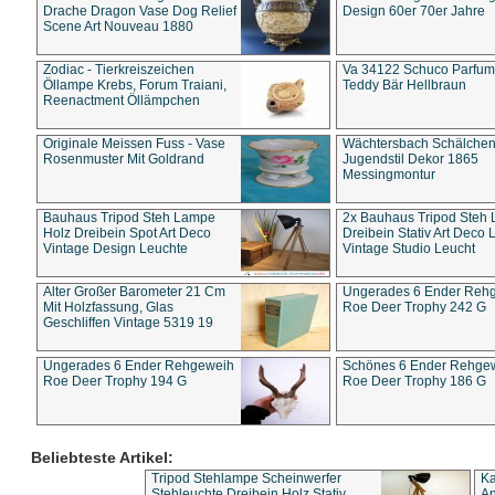
Drache Dragon Vase Dog Relief
Design 60er 70er Jahre
Scene Art Nouveau 1880
Zodiac - Tierkreiszeichen
Va 34122 Schuco Parfum 
Öllampe Krebs, Forum Traiani,
Teddy Bär Hellbraun
Reenactment Öllämpchen
Originale Meissen Fuss - Vase
Wächtersbach Schälche
Rosenmuster Mit Goldrand
Jugendstil Dekor 1865
Messingmontur
Bauhaus Tripod Steh Lampe
2x Bauhaus Tripod Steh
Holz Dreibein Spot Art Deco
Dreibein Stativ Art Deco L
Vintage Design Leuchte
Vintage Studio Leucht
Alter Großer Barometer 21 Cm
Ungerades 6 Ender Reh
Mit Holzfassung, Glas
Roe Deer Trophy 242 G
Geschliffen Vintage 5319 19
Ungerades 6 Ender Rehgeweih
Schönes 6 Ender Rehge
Roe Deer Trophy 194 G
Roe Deer Trophy 186 G
Beliebteste Artikel:
Tripod Stehlampe Scheinwerfer
Ka
Stehleuchte Dreibein Holz Stativ
An