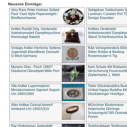
Neueste Einträge:
Very Rare Peter Holmes Selkirk
Sektgläser Sektschalen 
Paul Ysart Style Paperweight /
Luminarc Cavalier Rot 70
Briefbeschwerer
Design Klassiker
Antike Rarität Orig. Oesterwitz
Antikes Oesterwitz
Antriebsmodell Dampfmaschine
Antriebsmodell Dampfma
Kreisssäge Bakelit
Stand Schleifmaschine Ba
Vintage Antike Herrliche Seltene
R&b Vorlegebesteck 800
Jugendstil Wandfliese Gemarkt
Silber Robbe & Berking
G West Germany
Rosenmuster 6 Tlg.
Murano Glas - Fisch 1960?
Kpm Schale Mit Reklame
Glaskunst Glasobjekt Mille Fiori
Versicherung Feuersozitä
Zeptermarke 1. Wahl
Alte Antike Lupenmalerei
Toller Glücksbuddha Bu
Miniaturmalerei Signiert Seguin
Unikat Happy Buddha M
Um 1860/1880
Glücksbringer Holzfigur
Alter Antiker Granat Armreif
MÜnchner Biedermeier
Armband Um 1900/1910
Historische Ohrringe
Schaumgold 585 Granate 
Perlen
Rar Historismus Jugendstil
Telefonablage Telefonreg