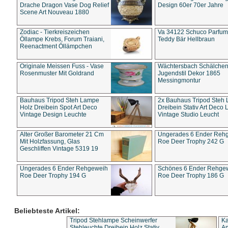
Drache Dragon Vase Dog Relief
Design 60er 70er Jahre
Scene Art Nouveau 1880
Zodiac - Tierkreiszeichen
Va 34122 Schuco Parfum 
Öllampe Krebs, Forum Traiani,
Teddy Bär Hellbraun
Reenactment Öllämpchen
Originale Meissen Fuss - Vase
Wächtersbach Schälche
Rosenmuster Mit Goldrand
Jugendstil Dekor 1865
Messingmontur
Bauhaus Tripod Steh Lampe
2x Bauhaus Tripod Steh
Holz Dreibein Spot Art Deco
Dreibein Stativ Art Deco L
Vintage Design Leuchte
Vintage Studio Leucht
Alter Großer Barometer 21 Cm
Ungerades 6 Ender Reh
Mit Holzfassung, Glas
Roe Deer Trophy 242 G
Geschliffen Vintage 5319 19
Ungerades 6 Ender Rehgeweih
Schönes 6 Ender Rehge
Roe Deer Trophy 194 G
Roe Deer Trophy 186 G
Beliebteste Artikel:
Tripod Stehlampe Scheinwerfer
Ka
Stehleuchte Dreibein Holz Stativ
An