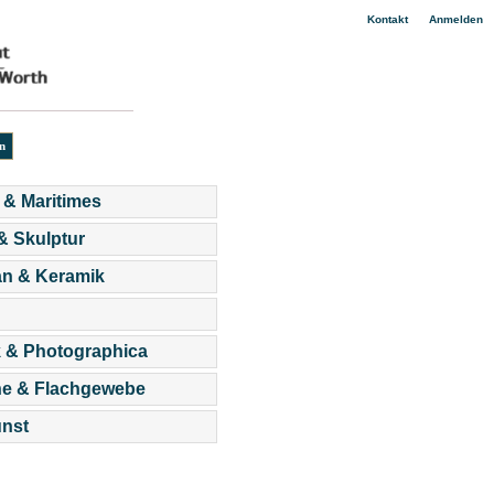
|
Kontakt
Anmelden
 & Maritimes
 & Skulptur
an & Keramik
 & Photographica
he & Flachgewebe
nst