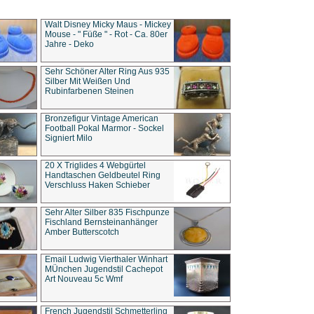
Walt Disney Micky Maus - Mickey
Mouse - " Füße " - Rot - Ca. 80er
Jahre - Deko
Sehr Schöner Alter Ring Aus 935
Silber Mit Weißen Und
Rubinfarbenen Steinen
Bronzefigur Vintage American
Football Pokal Marmor - Sockel
Signiert Milo
20 X Triglides 4 Webgürtel
Handtaschen Geldbeutel Ring
Verschluss Haken Schieber
Sehr Alter Silber 835 Fischpunze
Fischland Bernsteinanhänger
Amber Butterscotch
Email Ludwig Vierthaler Winhart
MÜnchen Jugendstil Cachepot
Art Nouveau 5c Wmf
French Jugendstil Schmetterling