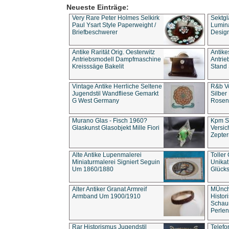
Neueste Einträge:
Very Rare Peter Holmes Selkirk
Sektgl
Paul Ysart Style Paperweight /
Lumina
Briefbeschwerer
Design
Antike Rarität Orig. Oesterwitz
Antike
Antriebsmodell Dampfmaschine
Antri
Kreisssäge Bakelit
Stand 
Vintage Antike Herrliche Seltene
R&b Vo
Jugendstil Wandfliese Gemarkt
Silber
G West Germany
Rosenm
Murano Glas - Fisch 1960?
Kpm S
Glaskunst Glasobjekt Mille Fiori
Versic
Zepter
Alte Antike Lupenmalerei
Toller
Miniaturmalerei Signiert Seguin
Unika
Um 1860/1880
Glücks
Alter Antiker Granat Armreif
MÜnch
Armband Um 1900/1910
Histor
Schaum
Perlen
Rar Historismus Jugendstil
Telefo