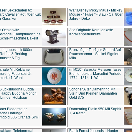
äser Sektschalen 6x
Walt Disney Micky Maus - Mickey
rc Cavalier Rot 70er Kult
Mouse - " Füße " - Blau - Ca. 80er
 Klassiker
Jahre - Deko
s Oesterwitz
Alte Originale Korallenkette
ebsmodell Dampfmaschine
Korallenperlenkette
Schleifmaschine Bakelit
rlegebesteck 800er
Bronzefigur Tierfigur Gepard Auf
 Robbe & Berking
Rauchmarmor - Sockel Signiert
uster 6 Tlg.
Milo
chale Mit Reklame
(mk010) Barocke Meissen Tasse,
herung Feuersozität
Blumenbukett, Marcolini Periode
marke 1. Wahl
1774 - 1814, 1. Wahl
 Glücksbuddha Budda
Schöner Alter Damenring Mit
t Happy Buddha Mönch
Stein Und Kleinen Diamanten
bringer Holzfigur
Gold 375
ner Biedermeier
Damenring Platin 950 Mit Saphir
ische Ohrringe
1, 4 Karat
gold 585 Granate Simili
nablage Telefonregal
Black Forest Jugendstil Hunter