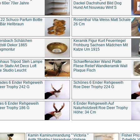
 60er 70er Jahre
Dackel Dachshund Bild Dog
Hund Art Nouveau Wmf S
22 Schuco Parfum Bottle
Rosenthal Vita Weiss Matt Schale
Bär Hellbraun
26 Cm
ersbach Schälchen
Keramik Figur Kurt Feuerriegel
stil Dekor 1865
Frohburg Sachsen Mädchen Mit
ngmontur
Katze Um 1915
uhaus Tripod Steh Lampe
Schaeffenacker Wand Platte
in Stativ Art Deco Loft
Fliese Relief Wandkeramik Wall
e Studio Leucht
Plaque Fisch
ades 6 Ender Rehgeweih
Schönes 6 Ender Rehgeweih
eer Trophy 242 G
Roe Deer Trophy 224 G
es 6 Ender Rehgeweih
6 Ender Rehgeweih Auf
eer Trophy 186 G
Naturholzbrett Roe Deer Trophy
Höhe: 34 Cm
Kamin Kaminumrandung " Victoria "
Fisher Pri
Antik Shabby Umrandung Vintage
Zubehör, V