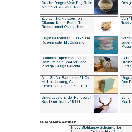
Drache Dragon Vase Dog Relief
Design
Scene Art Nouveau 1880
Zodiac - Tierkreiszeichen
Va 341
Öllampe Krebs, Forum Traiani,
Teddy 
Reenactment Öllämpchen
Originale Meissen Fuss - Vase
Wächt
Rosenmuster Mit Goldrand
Jugend
Messi
Bauhaus Tripod Steh Lampe
2x Ba
Holz Dreibein Spot Art Deco
Dreibe
Vintage Design Leuchte
Vintag
Alter Großer Barometer 21 Cm
Unger
Mit Holzfassung, Glas
Roe D
Geschliffen Vintage 5319 19
Ungerades 6 Ender Rehgeweih
Schön
Roe Deer Trophy 194 G
Roe D
Beliebteste Artikel:
Tripod Stehlampe Scheinwerfer
Stehleuchte Dreibein Holz Stativ