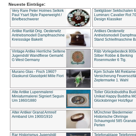
Neueste Einträge:
Very Rare Peter Holmes Selkirk
Sektgläser Sektschalen 
Paul Ysart Style Paperweight /
Luminarc Cavalier Rot 70
Briefbeschwerer
Design Klassiker
Antike Rarität Orig. Oesterwitz
Antikes Oesterwitz
Antriebsmodell Dampfmaschine
Antriebsmodell Dampfma
Kreisssäge Bakelit
Stand Schleifmaschine Ba
Vintage Antike Herrliche Seltene
R&b Vorlegebesteck 800
Jugendstil Wandfliese Gemarkt
Silber Robbe & Berking
G West Germany
Rosenmuster 6 Tlg.
Murano Glas - Fisch 1960?
Kpm Schale Mit Reklame
Glaskunst Glasobjekt Mille Fiori
Versicherung Feuersozitä
Zeptermarke 1. Wahl
Alte Antike Lupenmalerei
Toller Glücksbuddha Bu
Miniaturmalerei Signiert Seguin
Unikat Happy Buddha M
Um 1860/1880
Glücksbringer Holzfigur
Alter Antiker Granat Armreif
MÜnchner Biedermeier
Armband Um 1900/1910
Historische Ohrringe
Schaumgold 585 Granate 
Perlen
Rar Historismus Jugendstil
Telefonablage Telefonreg