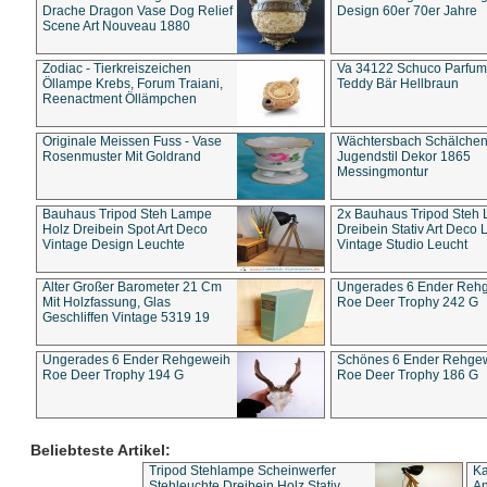
Drache Dragon Vase Dog Relief
Design 60er 70er Jahre
Scene Art Nouveau 1880
Zodiac - Tierkreiszeichen
Va 34122 Schuco Parfum 
Öllampe Krebs, Forum Traiani,
Teddy Bär Hellbraun
Reenactment Öllämpchen
Originale Meissen Fuss - Vase
Wächtersbach Schälche
Rosenmuster Mit Goldrand
Jugendstil Dekor 1865
Messingmontur
Bauhaus Tripod Steh Lampe
2x Bauhaus Tripod Steh
Holz Dreibein Spot Art Deco
Dreibein Stativ Art Deco L
Vintage Design Leuchte
Vintage Studio Leucht
Alter Großer Barometer 21 Cm
Ungerades 6 Ender Reh
Mit Holzfassung, Glas
Roe Deer Trophy 242 G
Geschliffen Vintage 5319 19
Ungerades 6 Ender Rehgeweih
Schönes 6 Ender Rehge
Roe Deer Trophy 194 G
Roe Deer Trophy 186 G
Beliebteste Artikel:
Tripod Stehlampe Scheinwerfer
Ka
Stehleuchte Dreibein Holz Stativ
An