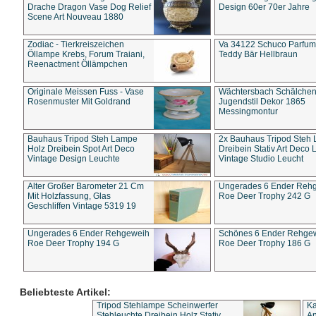
Drache Dragon Vase Dog Relief
Design 60er 70er Jahre
Scene Art Nouveau 1880
Zodiac - Tierkreiszeichen
Va 34122 Schuco Parfum 
Öllampe Krebs, Forum Traiani,
Teddy Bär Hellbraun
Reenactment Öllämpchen
Originale Meissen Fuss - Vase
Wächtersbach Schälche
Rosenmuster Mit Goldrand
Jugendstil Dekor 1865
Messingmontur
Bauhaus Tripod Steh Lampe
2x Bauhaus Tripod Steh
Holz Dreibein Spot Art Deco
Dreibein Stativ Art Deco L
Vintage Design Leuchte
Vintage Studio Leucht
Alter Großer Barometer 21 Cm
Ungerades 6 Ender Reh
Mit Holzfassung, Glas
Roe Deer Trophy 242 G
Geschliffen Vintage 5319 19
Ungerades 6 Ender Rehgeweih
Schönes 6 Ender Rehge
Roe Deer Trophy 194 G
Roe Deer Trophy 186 G
Beliebteste Artikel:
Tripod Stehlampe Scheinwerfer
Ka
Stehleuchte Dreibein Holz Stativ
An