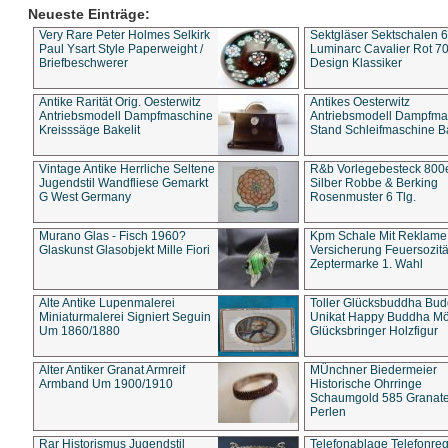
Neueste Einträge:
Very Rare Peter Holmes Selkirk
Sektgläser Sektschalen 
Paul Ysart Style Paperweight /
Luminarc Cavalier Rot 70
Briefbeschwerer
Design Klassiker
Antike Rarität Orig. Oesterwitz
Antikes Oesterwitz
Antriebsmodell Dampfmaschine
Antriebsmodell Dampfma
Kreisssäge Bakelit
Stand Schleifmaschine Ba
Vintage Antike Herrliche Seltene
R&b Vorlegebesteck 800
Jugendstil Wandfliese Gemarkt
Silber Robbe & Berking
G West Germany
Rosenmuster 6 Tlg.
Murano Glas - Fisch 1960?
Kpm Schale Mit Reklame
Glaskunst Glasobjekt Mille Fiori
Versicherung Feuersozitä
Zeptermarke 1. Wahl
Alte Antike Lupenmalerei
Toller Glücksbuddha Bu
Miniaturmalerei Signiert Seguin
Unikat Happy Buddha M
Um 1860/1880
Glücksbringer Holzfigur
Alter Antiker Granat Armreif
MÜnchner Biedermeier
Armband Um 1900/1910
Historische Ohrringe
Schaumgold 585 Granate 
Perlen
Rar Historismus Jugendstil
Telefonablage Telefonreg