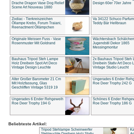
Drache Dragon Vase Dog Relief
Design 60er 70er Jahre
Scene Art Nouveau 1880
Zodiac - Tierkreiszeichen
Va 34122 Schuco Parfum 
Öllampe Krebs, Forum Traiani,
Teddy Bär Hellbraun
Reenactment Öllämpchen
Originale Meissen Fuss - Vase
Wächtersbach Schälche
Rosenmuster Mit Goldrand
Jugendstil Dekor 1865
Messingmontur
Bauhaus Tripod Steh Lampe
2x Bauhaus Tripod Steh
Holz Dreibein Spot Art Deco
Dreibein Stativ Art Deco L
Vintage Design Leuchte
Vintage Studio Leucht
Alter Großer Barometer 21 Cm
Ungerades 6 Ender Reh
Mit Holzfassung, Glas
Roe Deer Trophy 242 G
Geschliffen Vintage 5319 19
Ungerades 6 Ender Rehgeweih
Schönes 6 Ender Rehge
Roe Deer Trophy 194 G
Roe Deer Trophy 186 G
Beliebteste Artikel:
Tripod Stehlampe Scheinwerfer
Ka
Stehleuchte Dreibein Holz Stativ
An