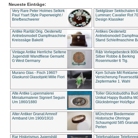
Neueste Einträge:
Very Rare Peter Holmes Selkirk
Sektgläser Sektschalen 
Paul Ysart Style Paperweight /
Luminarc Cavalier Rot 70
Briefbeschwerer
Design Klassiker
Antike Rarität Orig. Oesterwitz
Antikes Oesterwitz
Antriebsmodell Dampfmaschine
Antriebsmodell Dampfma
Kreisssäge Bakelit
Stand Schleifmaschine Ba
Vintage Antike Herrliche Seltene
R&b Vorlegebesteck 800
Jugendstil Wandfliese Gemarkt
Silber Robbe & Berking
G West Germany
Rosenmuster 6 Tlg.
Murano Glas - Fisch 1960?
Kpm Schale Mit Reklame
Glaskunst Glasobjekt Mille Fiori
Versicherung Feuersozitä
Zeptermarke 1. Wahl
Alte Antike Lupenmalerei
Toller Glücksbuddha Bu
Miniaturmalerei Signiert Seguin
Unikat Happy Buddha M
Um 1860/1880
Glücksbringer Holzfigur
Alter Antiker Granat Armreif
MÜnchner Biedermeier
Armband Um 1900/1910
Historische Ohrringe
Schaumgold 585 Granate 
Perlen
Rar Historismus Jugendstil
Telefonablage Telefonreg