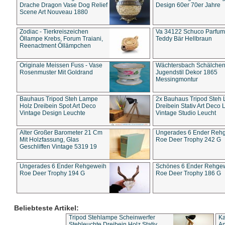
Drache Dragon Vase Dog Relief
Design 60er 70er Jahre
Scene Art Nouveau 1880
Zodiac - Tierkreiszeichen
Va 34122 Schuco Parfum 
Öllampe Krebs, Forum Traiani,
Teddy Bär Hellbraun
Reenactment Öllämpchen
Originale Meissen Fuss - Vase
Wächtersbach Schälche
Rosenmuster Mit Goldrand
Jugendstil Dekor 1865
Messingmontur
Bauhaus Tripod Steh Lampe
2x Bauhaus Tripod Steh
Holz Dreibein Spot Art Deco
Dreibein Stativ Art Deco L
Vintage Design Leuchte
Vintage Studio Leucht
Alter Großer Barometer 21 Cm
Ungerades 6 Ender Reh
Mit Holzfassung, Glas
Roe Deer Trophy 242 G
Geschliffen Vintage 5319 19
Ungerades 6 Ender Rehgeweih
Schönes 6 Ender Rehge
Roe Deer Trophy 194 G
Roe Deer Trophy 186 G
Beliebteste Artikel:
Tripod Stehlampe Scheinwerfer
Ka
Stehleuchte Dreibein Holz Stativ
An