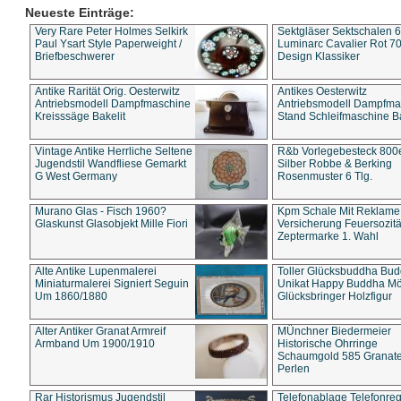
Neueste Einträge:
Very Rare Peter Holmes Selkirk
Sektgläser Sektschalen 
Paul Ysart Style Paperweight /
Luminarc Cavalier Rot 70
Briefbeschwerer
Design Klassiker
Antike Rarität Orig. Oesterwitz
Antikes Oesterwitz
Antriebsmodell Dampfmaschine
Antriebsmodell Dampfma
Kreisssäge Bakelit
Stand Schleifmaschine Ba
Vintage Antike Herrliche Seltene
R&b Vorlegebesteck 800
Jugendstil Wandfliese Gemarkt
Silber Robbe & Berking
G West Germany
Rosenmuster 6 Tlg.
Murano Glas - Fisch 1960?
Kpm Schale Mit Reklame
Glaskunst Glasobjekt Mille Fiori
Versicherung Feuersozitä
Zeptermarke 1. Wahl
Alte Antike Lupenmalerei
Toller Glücksbuddha Bu
Miniaturmalerei Signiert Seguin
Unikat Happy Buddha M
Um 1860/1880
Glücksbringer Holzfigur
Alter Antiker Granat Armreif
MÜnchner Biedermeier
Armband Um 1900/1910
Historische Ohrringe
Schaumgold 585 Granate 
Perlen
Rar Historismus Jugendstil
Telefonablage Telefonreg