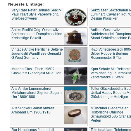
Neueste Einträge:
Very Rare Peter Holmes Selkirk
Sektgläser Sektschalen 
Paul Ysart Style Paperweight /
Luminarc Cavalier Rot 70
Briefbeschwerer
Design Klassiker
Antike Rarität Orig. Oesterwitz
Antikes Oesterwitz
Antriebsmodell Dampfmaschine
Antriebsmodell Dampfma
Kreisssäge Bakelit
Stand Schleifmaschine Ba
Vintage Antike Herrliche Seltene
R&b Vorlegebesteck 800
Jugendstil Wandfliese Gemarkt
Silber Robbe & Berking
G West Germany
Rosenmuster 6 Tlg.
Murano Glas - Fisch 1960?
Kpm Schale Mit Reklame
Glaskunst Glasobjekt Mille Fiori
Versicherung Feuersozitä
Zeptermarke 1. Wahl
Alte Antike Lupenmalerei
Toller Glücksbuddha Bu
Miniaturmalerei Signiert Seguin
Unikat Happy Buddha M
Um 1860/1880
Glücksbringer Holzfigur
Alter Antiker Granat Armreif
MÜnchner Biedermeier
Armband Um 1900/1910
Historische Ohrringe
Schaumgold 585 Granate 
Perlen
Rar Historismus Jugendstil
Telefonablage Telefonreg