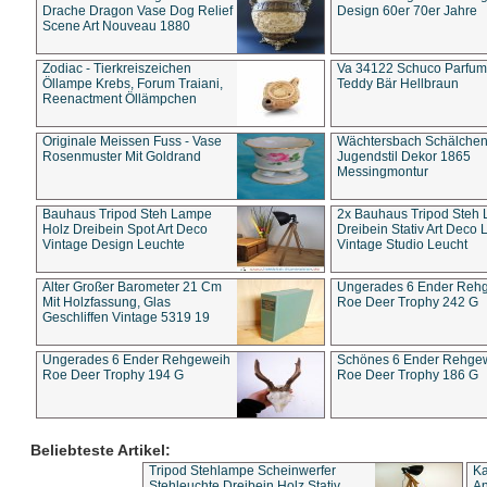
Drache Dragon Vase Dog Relief
Design 60er 70er Jahre
Scene Art Nouveau 1880
Zodiac - Tierkreiszeichen
Va 34122 Schuco Parfum 
Öllampe Krebs, Forum Traiani,
Teddy Bär Hellbraun
Reenactment Öllämpchen
Originale Meissen Fuss - Vase
Wächtersbach Schälche
Rosenmuster Mit Goldrand
Jugendstil Dekor 1865
Messingmontur
Bauhaus Tripod Steh Lampe
2x Bauhaus Tripod Steh
Holz Dreibein Spot Art Deco
Dreibein Stativ Art Deco L
Vintage Design Leuchte
Vintage Studio Leucht
Alter Großer Barometer 21 Cm
Ungerades 6 Ender Reh
Mit Holzfassung, Glas
Roe Deer Trophy 242 G
Geschliffen Vintage 5319 19
Ungerades 6 Ender Rehgeweih
Schönes 6 Ender Rehge
Roe Deer Trophy 194 G
Roe Deer Trophy 186 G
Beliebteste Artikel:
Tripod Stehlampe Scheinwerfer
Ka
Stehleuchte Dreibein Holz Stativ
An