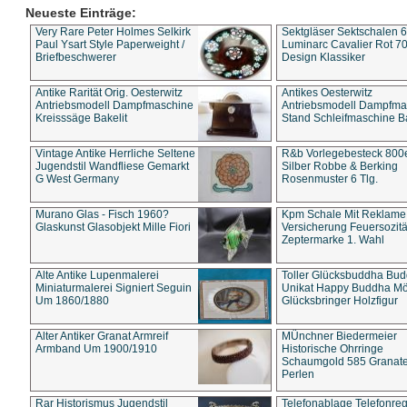
Neueste Einträge:
Very Rare Peter Holmes Selkirk
Sektgläser Sektschalen 
Paul Ysart Style Paperweight /
Luminarc Cavalier Rot 70
Briefbeschwerer
Design Klassiker
Antike Rarität Orig. Oesterwitz
Antikes Oesterwitz
Antriebsmodell Dampfmaschine
Antriebsmodell Dampfma
Kreisssäge Bakelit
Stand Schleifmaschine Ba
Vintage Antike Herrliche Seltene
R&b Vorlegebesteck 800
Jugendstil Wandfliese Gemarkt
Silber Robbe & Berking
G West Germany
Rosenmuster 6 Tlg.
Murano Glas - Fisch 1960?
Kpm Schale Mit Reklame
Glaskunst Glasobjekt Mille Fiori
Versicherung Feuersozitä
Zeptermarke 1. Wahl
Alte Antike Lupenmalerei
Toller Glücksbuddha Bu
Miniaturmalerei Signiert Seguin
Unikat Happy Buddha M
Um 1860/1880
Glücksbringer Holzfigur
Alter Antiker Granat Armreif
MÜnchner Biedermeier
Armband Um 1900/1910
Historische Ohrringe
Schaumgold 585 Granate 
Perlen
Rar Historismus Jugendstil
Telefonablage Telefonreg