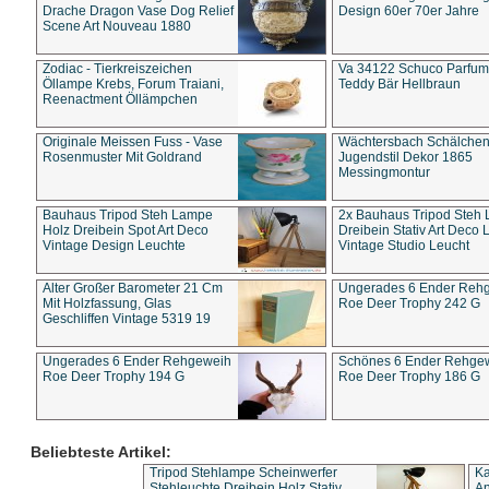
Drache Dragon Vase Dog Relief
Design 60er 70er Jahre
Scene Art Nouveau 1880
Zodiac - Tierkreiszeichen
Va 34122 Schuco Parfum 
Öllampe Krebs, Forum Traiani,
Teddy Bär Hellbraun
Reenactment Öllämpchen
Originale Meissen Fuss - Vase
Wächtersbach Schälche
Rosenmuster Mit Goldrand
Jugendstil Dekor 1865
Messingmontur
Bauhaus Tripod Steh Lampe
2x Bauhaus Tripod Steh
Holz Dreibein Spot Art Deco
Dreibein Stativ Art Deco L
Vintage Design Leuchte
Vintage Studio Leucht
Alter Großer Barometer 21 Cm
Ungerades 6 Ender Reh
Mit Holzfassung, Glas
Roe Deer Trophy 242 G
Geschliffen Vintage 5319 19
Ungerades 6 Ender Rehgeweih
Schönes 6 Ender Rehge
Roe Deer Trophy 194 G
Roe Deer Trophy 186 G
Beliebteste Artikel:
Tripod Stehlampe Scheinwerfer
Ka
Stehleuchte Dreibein Holz Stativ
An