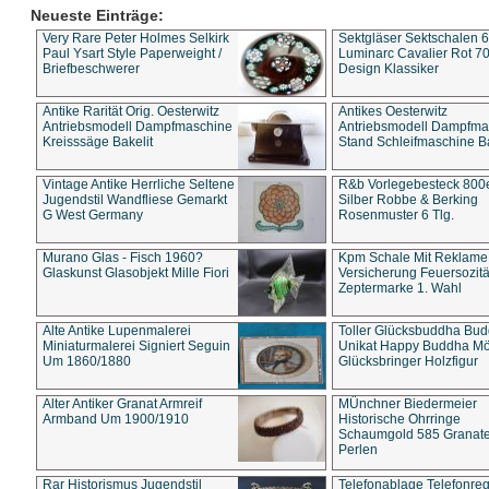
Neueste Einträge:
Very Rare Peter Holmes Selkirk
Sektgläser Sektschalen 
Paul Ysart Style Paperweight /
Luminarc Cavalier Rot 70
Briefbeschwerer
Design Klassiker
Antike Rarität Orig. Oesterwitz
Antikes Oesterwitz
Antriebsmodell Dampfmaschine
Antriebsmodell Dampfma
Kreisssäge Bakelit
Stand Schleifmaschine Ba
Vintage Antike Herrliche Seltene
R&b Vorlegebesteck 800
Jugendstil Wandfliese Gemarkt
Silber Robbe & Berking
G West Germany
Rosenmuster 6 Tlg.
Murano Glas - Fisch 1960?
Kpm Schale Mit Reklame
Glaskunst Glasobjekt Mille Fiori
Versicherung Feuersozitä
Zeptermarke 1. Wahl
Alte Antike Lupenmalerei
Toller Glücksbuddha Bu
Miniaturmalerei Signiert Seguin
Unikat Happy Buddha M
Um 1860/1880
Glücksbringer Holzfigur
Alter Antiker Granat Armreif
MÜnchner Biedermeier
Armband Um 1900/1910
Historische Ohrringe
Schaumgold 585 Granate 
Perlen
Rar Historismus Jugendstil
Telefonablage Telefonreg