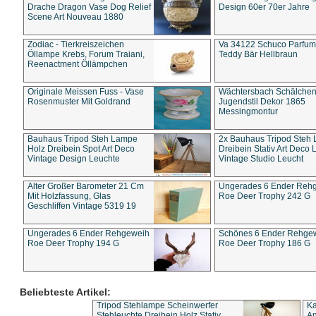
Drache Dragon Vase Dog Relief
Design 60er 70er Jahre
Scene Art Nouveau 1880
Zodiac - Tierkreiszeichen
Va 34122 Schuco Parfum 
Öllampe Krebs, Forum Traiani,
Teddy Bär Hellbraun
Reenactment Öllämpchen
Originale Meissen Fuss - Vase
Wächtersbach Schälche
Rosenmuster Mit Goldrand
Jugendstil Dekor 1865
Messingmontur
Bauhaus Tripod Steh Lampe
2x Bauhaus Tripod Steh
Holz Dreibein Spot Art Deco
Dreibein Stativ Art Deco L
Vintage Design Leuchte
Vintage Studio Leucht
Alter Großer Barometer 21 Cm
Ungerades 6 Ender Reh
Mit Holzfassung, Glas
Roe Deer Trophy 242 G
Geschliffen Vintage 5319 19
Ungerades 6 Ender Rehgeweih
Schönes 6 Ender Rehge
Roe Deer Trophy 194 G
Roe Deer Trophy 186 G
Beliebteste Artikel:
Tripod Stehlampe Scheinwerfer
Ka
Stehleuchte Dreibein Holz Stativ
An