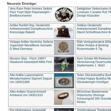
Neueste Einträge:
Very Rare Peter Holmes Selkirk
Sektgläser Sektschalen 
Paul Ysart Style Paperweight /
Luminarc Cavalier Rot 70
Briefbeschwerer
Design Klassiker
Antike Rarität Orig. Oesterwitz
Antikes Oesterwitz
Antriebsmodell Dampfmaschine
Antriebsmodell Dampfma
Kreisssäge Bakelit
Stand Schleifmaschine Ba
Vintage Antike Herrliche Seltene
R&b Vorlegebesteck 800
Jugendstil Wandfliese Gemarkt
Silber Robbe & Berking
G West Germany
Rosenmuster 6 Tlg.
Murano Glas - Fisch 1960?
Kpm Schale Mit Reklame
Glaskunst Glasobjekt Mille Fiori
Versicherung Feuersozitä
Zeptermarke 1. Wahl
Alte Antike Lupenmalerei
Toller Glücksbuddha Bu
Miniaturmalerei Signiert Seguin
Unikat Happy Buddha M
Um 1860/1880
Glücksbringer Holzfigur
Alter Antiker Granat Armreif
MÜnchner Biedermeier
Armband Um 1900/1910
Historische Ohrringe
Schaumgold 585 Granate 
Perlen
Rar Historismus Jugendstil
Telefonablage Telefonreg