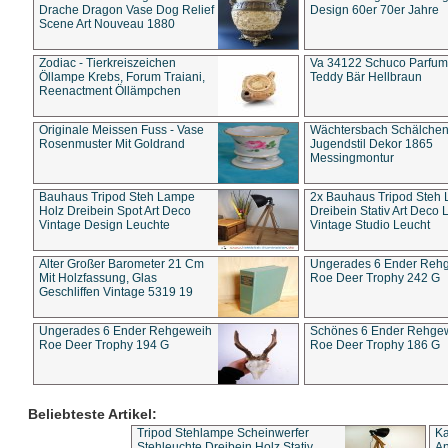
Drache Dragon Vase Dog Relief
Design 60er 70er Jahre
Scene Art Nouveau 1880
Zodiac - Tierkreiszeichen
Va 34122 Schuco Parfum 
Öllampe Krebs, Forum Traiani,
Teddy Bär Hellbraun
Reenactment Öllämpchen
Originale Meissen Fuss - Vase
Wächtersbach Schälche
Rosenmuster Mit Goldrand
Jugendstil Dekor 1865
Messingmontur
Bauhaus Tripod Steh Lampe
2x Bauhaus Tripod Steh
Holz Dreibein Spot Art Deco
Dreibein Stativ Art Deco L
Vintage Design Leuchte
Vintage Studio Leucht
Alter Großer Barometer 21 Cm
Ungerades 6 Ender Reh
Mit Holzfassung, Glas
Roe Deer Trophy 242 G
Geschliffen Vintage 5319 19
Ungerades 6 Ender Rehgeweih
Schönes 6 Ender Rehge
Roe Deer Trophy 194 G
Roe Deer Trophy 186 G
Beliebteste Artikel:
Tripod Stehlampe Scheinwerfer
Ka
Stehleuchte Dreibein Holz Stativ
An