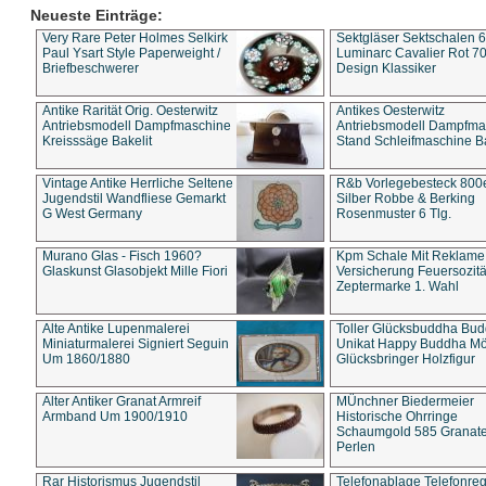
Neueste Einträge:
Very Rare Peter Holmes Selkirk
Sektgläser Sektschalen 
Paul Ysart Style Paperweight /
Luminarc Cavalier Rot 70
Briefbeschwerer
Design Klassiker
Antike Rarität Orig. Oesterwitz
Antikes Oesterwitz
Antriebsmodell Dampfmaschine
Antriebsmodell Dampfma
Kreisssäge Bakelit
Stand Schleifmaschine Ba
Vintage Antike Herrliche Seltene
R&b Vorlegebesteck 800
Jugendstil Wandfliese Gemarkt
Silber Robbe & Berking
G West Germany
Rosenmuster 6 Tlg.
Murano Glas - Fisch 1960?
Kpm Schale Mit Reklame
Glaskunst Glasobjekt Mille Fiori
Versicherung Feuersozitä
Zeptermarke 1. Wahl
Alte Antike Lupenmalerei
Toller Glücksbuddha Bu
Miniaturmalerei Signiert Seguin
Unikat Happy Buddha M
Um 1860/1880
Glücksbringer Holzfigur
Alter Antiker Granat Armreif
MÜnchner Biedermeier
Armband Um 1900/1910
Historische Ohrringe
Schaumgold 585 Granate 
Perlen
Rar Historismus Jugendstil
Telefonablage Telefonreg