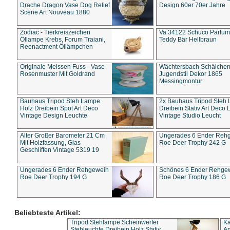
Drache Dragon Vase Dog Relief
Design 60er 70er Jahre
Scene Art Nouveau 1880
Zodiac - Tierkreiszeichen
Va 34122 Schuco Parfum 
Öllampe Krebs, Forum Traiani,
Teddy Bär Hellbraun
Reenactment Öllämpchen
Originale Meissen Fuss - Vase
Wächtersbach Schälche
Rosenmuster Mit Goldrand
Jugendstil Dekor 1865
Messingmontur
Bauhaus Tripod Steh Lampe
2x Bauhaus Tripod Steh
Holz Dreibein Spot Art Deco
Dreibein Stativ Art Deco L
Vintage Design Leuchte
Vintage Studio Leucht
Alter Großer Barometer 21 Cm
Ungerades 6 Ender Reh
Mit Holzfassung, Glas
Roe Deer Trophy 242 G
Geschliffen Vintage 5319 19
Ungerades 6 Ender Rehgeweih
Schönes 6 Ender Rehge
Roe Deer Trophy 194 G
Roe Deer Trophy 186 G
Beliebteste Artikel:
Tripod Stehlampe Scheinwerfer
Ka
Stehleuchte Dreibein Holz Stativ
An