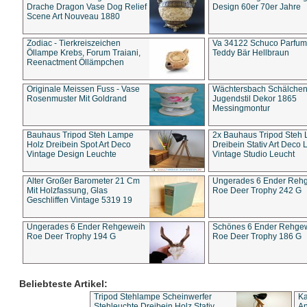
Drache Dragon Vase Dog Relief
Design 60er 70er Jahre
Scene Art Nouveau 1880
Zodiac - Tierkreiszeichen
Va 34122 Schuco Parfum 
Öllampe Krebs, Forum Traiani,
Teddy Bär Hellbraun
Reenactment Öllämpchen
Originale Meissen Fuss - Vase
Wächtersbach Schälche
Rosenmuster Mit Goldrand
Jugendstil Dekor 1865
Messingmontur
Bauhaus Tripod Steh Lampe
2x Bauhaus Tripod Steh
Holz Dreibein Spot Art Deco
Dreibein Stativ Art Deco L
Vintage Design Leuchte
Vintage Studio Leucht
Alter Großer Barometer 21 Cm
Ungerades 6 Ender Reh
Mit Holzfassung, Glas
Roe Deer Trophy 242 G
Geschliffen Vintage 5319 19
Ungerades 6 Ender Rehgeweih
Schönes 6 Ender Rehge
Roe Deer Trophy 194 G
Roe Deer Trophy 186 G
Beliebteste Artikel:
Tripod Stehlampe Scheinwerfer
Ka
Stehleuchte Dreibein Holz Stativ
An