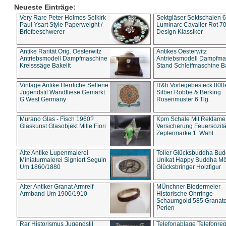
Neueste Einträge:
Very Rare Peter Holmes Selkirk
Sektgläser Sektschalen 
Paul Ysart Style Paperweight /
Luminarc Cavalier Rot 70
Briefbeschwerer
Design Klassiker
Antike Rarität Orig. Oesterwitz
Antikes Oesterwitz
Antriebsmodell Dampfmaschine
Antriebsmodell Dampfma
Kreisssäge Bakelit
Stand Schleifmaschine Ba
Vintage Antike Herrliche Seltene
R&b Vorlegebesteck 800
Jugendstil Wandfliese Gemarkt
Silber Robbe & Berking
G West Germany
Rosenmuster 6 Tlg.
Murano Glas - Fisch 1960?
Kpm Schale Mit Reklame
Glaskunst Glasobjekt Mille Fiori
Versicherung Feuersozitä
Zeptermarke 1. Wahl
Alte Antike Lupenmalerei
Toller Glücksbuddha Bu
Miniaturmalerei Signiert Seguin
Unikat Happy Buddha M
Um 1860/1880
Glücksbringer Holzfigur
Alter Antiker Granat Armreif
MÜnchner Biedermeier
Armband Um 1900/1910
Historische Ohrringe
Schaumgold 585 Granate 
Perlen
Rar Historismus Jugendstil
Telefonablage Telefonreg