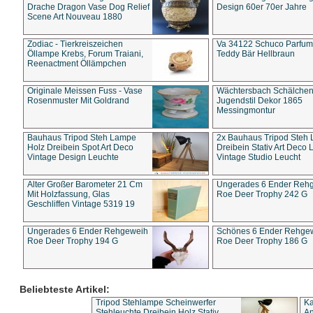
Drache Dragon Vase Dog Relief
Design 60er 70er Jahre
Scene Art Nouveau 1880
Zodiac - Tierkreiszeichen
Va 34122 Schuco Parfum 
Öllampe Krebs, Forum Traiani,
Teddy Bär Hellbraun
Reenactment Öllämpchen
Originale Meissen Fuss - Vase
Wächtersbach Schälche
Rosenmuster Mit Goldrand
Jugendstil Dekor 1865
Messingmontur
Bauhaus Tripod Steh Lampe
2x Bauhaus Tripod Steh
Holz Dreibein Spot Art Deco
Dreibein Stativ Art Deco L
Vintage Design Leuchte
Vintage Studio Leucht
Alter Großer Barometer 21 Cm
Ungerades 6 Ender Reh
Mit Holzfassung, Glas
Roe Deer Trophy 242 G
Geschliffen Vintage 5319 19
Ungerades 6 Ender Rehgeweih
Schönes 6 Ender Rehge
Roe Deer Trophy 194 G
Roe Deer Trophy 186 G
Beliebteste Artikel:
Tripod Stehlampe Scheinwerfer
Ka
Stehleuchte Dreibein Holz Stativ
An