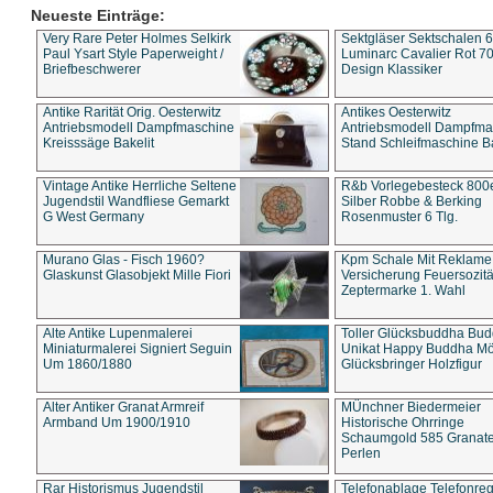
Neueste Einträge:
Very Rare Peter Holmes Selkirk
Sektgläser Sektschalen 
Paul Ysart Style Paperweight /
Luminarc Cavalier Rot 70
Briefbeschwerer
Design Klassiker
Antike Rarität Orig. Oesterwitz
Antikes Oesterwitz
Antriebsmodell Dampfmaschine
Antriebsmodell Dampfma
Kreisssäge Bakelit
Stand Schleifmaschine Ba
Vintage Antike Herrliche Seltene
R&b Vorlegebesteck 800
Jugendstil Wandfliese Gemarkt
Silber Robbe & Berking
G West Germany
Rosenmuster 6 Tlg.
Murano Glas - Fisch 1960?
Kpm Schale Mit Reklame
Glaskunst Glasobjekt Mille Fiori
Versicherung Feuersozitä
Zeptermarke 1. Wahl
Alte Antike Lupenmalerei
Toller Glücksbuddha Bu
Miniaturmalerei Signiert Seguin
Unikat Happy Buddha M
Um 1860/1880
Glücksbringer Holzfigur
Alter Antiker Granat Armreif
MÜnchner Biedermeier
Armband Um 1900/1910
Historische Ohrringe
Schaumgold 585 Granate 
Perlen
Rar Historismus Jugendstil
Telefonablage Telefonreg