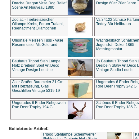
Drache Dragon Vase Dog Relief
Design 60er 70er Jahre
Scene Art Nouveau 1880
Zodiac - Tierkreiszeichen
Va 34122 Schuco Parfum 
Öllampe Krebs, Forum Traiani,
Teddy Bär Hellbraun
Reenactment Öllämpchen
Originale Meissen Fuss - Vase
Wächtersbach Schälche
Rosenmuster Mit Goldrand
Jugendstil Dekor 1865
Messingmontur
Bauhaus Tripod Steh Lampe
2x Bauhaus Tripod Steh
Holz Dreibein Spot Art Deco
Dreibein Stativ Art Deco L
Vintage Design Leuchte
Vintage Studio Leucht
Alter Großer Barometer 21 Cm
Ungerades 6 Ender Reh
Mit Holzfassung, Glas
Roe Deer Trophy 242 G
Geschliffen Vintage 5319 19
Ungerades 6 Ender Rehgeweih
Schönes 6 Ender Rehge
Roe Deer Trophy 194 G
Roe Deer Trophy 186 G
Beliebteste Artikel:
Tripod Stehlampe Scheinwerfer
Ka
Stehleuchte Dreibein Holz Stativ
An