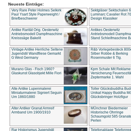
Neueste Einträge:
Very Rare Peter Holmes Selkirk
Sektgläser Sektschalen 
Paul Ysart Style Paperweight /
Luminarc Cavalier Rot 70
Briefbeschwerer
Design Klassiker
Antike Rarität Orig. Oesterwitz
Antikes Oesterwitz
Antriebsmodell Dampfmaschine
Antriebsmodell Dampfma
Kreisssäge Bakelit
Stand Schleifmaschine Ba
Vintage Antike Herrliche Seltene
R&b Vorlegebesteck 800
Jugendstil Wandfliese Gemarkt
Silber Robbe & Berking
G West Germany
Rosenmuster 6 Tlg.
Murano Glas - Fisch 1960?
Kpm Schale Mit Reklame
Glaskunst Glasobjekt Mille Fiori
Versicherung Feuersozitä
Zeptermarke 1. Wahl
Alte Antike Lupenmalerei
Toller Glücksbuddha Bu
Miniaturmalerei Signiert Seguin
Unikat Happy Buddha M
Um 1860/1880
Glücksbringer Holzfigur
Alter Antiker Granat Armreif
MÜnchner Biedermeier
Armband Um 1900/1910
Historische Ohrringe
Schaumgold 585 Granate 
Perlen
Rar Historismus Jugendstil
Telefonablage Telefonreg