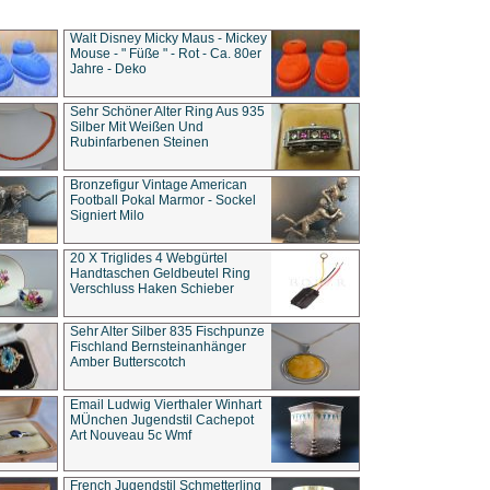
Walt Disney Micky Maus - Mickey
Mouse - " Füße " - Rot - Ca. 80er
Jahre - Deko
Sehr Schöner Alter Ring Aus 935
Silber Mit Weißen Und
Rubinfarbenen Steinen
Bronzefigur Vintage American
Football Pokal Marmor - Sockel
Signiert Milo
20 X Triglides 4 Webgürtel
Handtaschen Geldbeutel Ring
Verschluss Haken Schieber
Sehr Alter Silber 835 Fischpunze
Fischland Bernsteinanhänger
Amber Butterscotch
Email Ludwig Vierthaler Winhart
MÜnchen Jugendstil Cachepot
Art Nouveau 5c Wmf
French Jugendstil Schmetterling