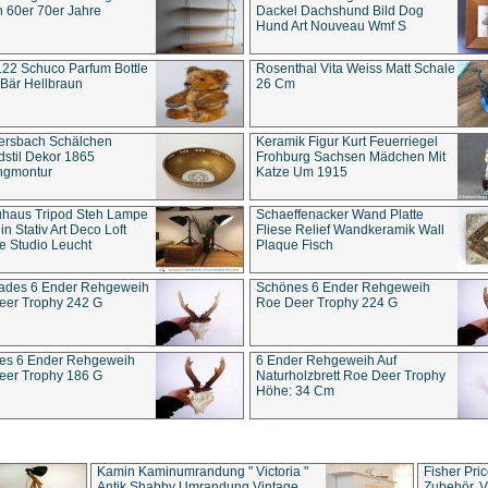
 60er 70er Jahre
Dackel Dachshund Bild Dog
Hund Art Nouveau Wmf S
22 Schuco Parfum Bottle
Rosenthal Vita Weiss Matt Schale
Bär Hellbraun
26 Cm
ersbach Schälchen
Keramik Figur Kurt Feuerriegel
stil Dekor 1865
Frohburg Sachsen Mädchen Mit
ngmontur
Katze Um 1915
uhaus Tripod Steh Lampe
Schaeffenacker Wand Platte
in Stativ Art Deco Loft
Fliese Relief Wandkeramik Wall
e Studio Leucht
Plaque Fisch
ades 6 Ender Rehgeweih
Schönes 6 Ender Rehgeweih
eer Trophy 242 G
Roe Deer Trophy 224 G
es 6 Ender Rehgeweih
6 Ender Rehgeweih Auf
eer Trophy 186 G
Naturholzbrett Roe Deer Trophy
Höhe: 34 Cm
Kamin Kaminumrandung " Victoria "
Fisher Pri
Antik Shabby Umrandung Vintage
Zubehör, V