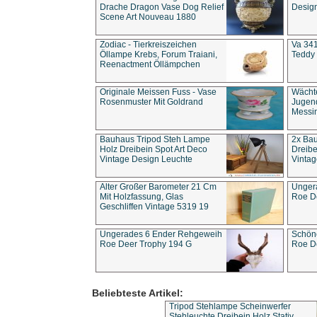
Drache Dragon Vase Dog Relief
Design
Scene Art Nouveau 1880
Zodiac - Tierkreiszeichen
Va 341
Öllampe Krebs, Forum Traiani,
Teddy 
Reenactment Öllämpchen
Originale Meissen Fuss - Vase
Wächt
Rosenmuster Mit Goldrand
Jugend
Messi
Bauhaus Tripod Steh Lampe
2x Ba
Holz Dreibein Spot Art Deco
Dreibe
Vintage Design Leuchte
Vintag
Alter Großer Barometer 21 Cm
Unger
Mit Holzfassung, Glas
Roe D
Geschliffen Vintage 5319 19
Ungerades 6 Ender Rehgeweih
Schön
Roe Deer Trophy 194 G
Roe D
Beliebteste Artikel:
Tripod Stehlampe Scheinwerfer
Stehleuchte Dreibein Holz Stativ