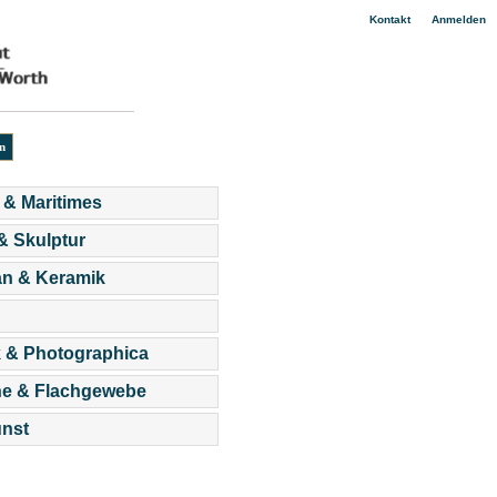
|
Kontakt
Anmelden
 & Maritimes
 & Skulptur
an & Keramik
 & Photographica
he & Flachgewebe
nst