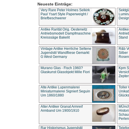
Neueste Einträge:
Very Rare Peter Holmes Selkirk
Sektgl
Paul Ysart Style Paperweight /
Lumina
Briefbeschwerer
Design
Antike Rarität Orig. Oesterwitz
Antike
Antriebsmodell Dampfmaschine
Antri
Kreisssäge Bakelit
Stand 
Vintage Antike Herrliche Seltene
R&b Vo
Jugendstil Wandfliese Gemarkt
Silber
G West Germany
Rosenm
Murano Glas - Fisch 1960?
Kpm S
Glaskunst Glasobjekt Mille Fiori
Versic
Zepter
Alte Antike Lupenmalerei
Toller
Miniaturmalerei Signiert Seguin
Unika
Um 1860/1880
Glücks
Alter Antiker Granat Armreif
MÜnch
Armband Um 1900/1910
Histor
Schaum
Perlen
Rar Historismus Jugendstil
Telefo