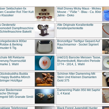
äser Sektschalen 6x
Walt Disney Micky Maus - Mickey
rc Cavalier Rot 70er Kult
Mouse - " Füße " - Blau - Ca. 80er
 Klassiker
Jahre - Deko
s Oesterwitz
Alte Originale Korallenkette
ebsmodell Dampfmaschine
Korallenperlenkette
Schleifmaschine Bakelit
rlegebesteck 800er
Bronzefigur Tierfigur Gepard Auf
 Robbe & Berking
Rauchmarmor - Sockel Signiert
uster 6 Tlg.
Milo
chale Mit Reklame
(mk010) Barocke Meissen Tasse,
herung Feuersozität
Blumenbukett, Marcolini Periode
marke 1. Wahl
1774 - 1814, 1. Wahl
 Glücksbuddha Budda
Schöner Alter Damenring Mit
t Happy Buddha Mönch
Stein Und Kleinen Diamanten
bringer Holzfigur
Gold 375
ner Biedermeier
Damenring Platin 950 Mit Saphir
ische Ohrringe
1, 4 Karat
gold 585 Granate Simili
nablage Telefonregal
Black Forest Jugendstil Hunter