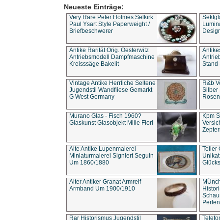
Neueste Einträge:
Very Rare Peter Holmes Selkirk
Sektgl
Paul Ysart Style Paperweight /
Lumina
Briefbeschwerer
Design
Antike Rarität Orig. Oesterwitz
Antike
Antriebsmodell Dampfmaschine
Antri
Kreisssäge Bakelit
Stand 
Vintage Antike Herrliche Seltene
R&b Vo
Jugendstil Wandfliese Gemarkt
Silber
G West Germany
Rosenm
Murano Glas - Fisch 1960?
Kpm S
Glaskunst Glasobjekt Mille Fiori
Versic
Zepter
Alte Antike Lupenmalerei
Toller
Miniaturmalerei Signiert Seguin
Unika
Um 1860/1880
Glücks
Alter Antiker Granat Armreif
MÜnch
Armband Um 1900/1910
Histor
Schaum
Perlen
Rar Historismus Jugendstil
Telefo