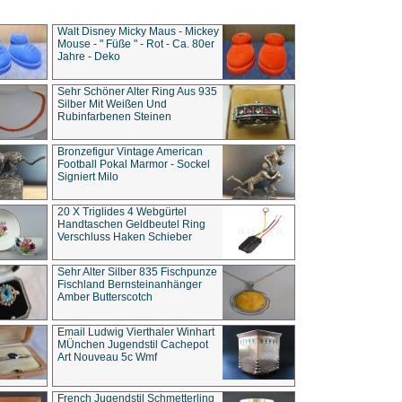
Walt Disney Micky Maus - Mickey
Mouse - " Füße " - Rot - Ca. 80er
Jahre - Deko
Sehr Schöner Alter Ring Aus 935
Silber Mit Weißen Und
Rubinfarbenen Steinen
Bronzefigur Vintage American
Football Pokal Marmor - Sockel
Signiert Milo
20 X Triglides 4 Webgürtel
Handtaschen Geldbeutel Ring
Verschluss Haken Schieber
Sehr Alter Silber 835 Fischpunze
Fischland Bernsteinanhänger
Amber Butterscotch
Email Ludwig Vierthaler Winhart
MÜnchen Jugendstil Cachepot
Art Nouveau 5c Wmf
French Jugendstil Schmetterling