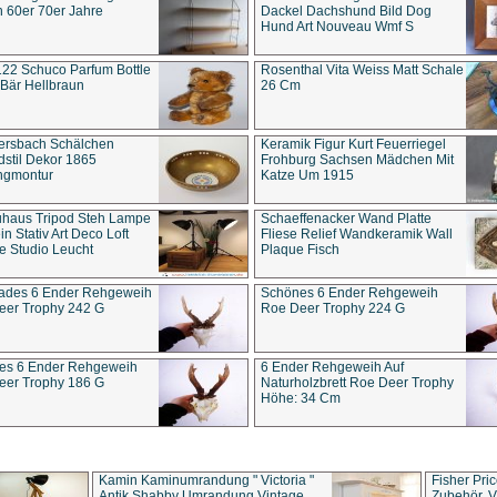
 60er 70er Jahre
Dackel Dachshund Bild Dog
Hund Art Nouveau Wmf S
22 Schuco Parfum Bottle
Rosenthal Vita Weiss Matt Schale
Bär Hellbraun
26 Cm
ersbach Schälchen
Keramik Figur Kurt Feuerriegel
stil Dekor 1865
Frohburg Sachsen Mädchen Mit
ngmontur
Katze Um 1915
uhaus Tripod Steh Lampe
Schaeffenacker Wand Platte
in Stativ Art Deco Loft
Fliese Relief Wandkeramik Wall
e Studio Leucht
Plaque Fisch
ades 6 Ender Rehgeweih
Schönes 6 Ender Rehgeweih
eer Trophy 242 G
Roe Deer Trophy 224 G
es 6 Ender Rehgeweih
6 Ender Rehgeweih Auf
eer Trophy 186 G
Naturholzbrett Roe Deer Trophy
Höhe: 34 Cm
Kamin Kaminumrandung " Victoria "
Fisher Pri
Antik Shabby Umrandung Vintage
Zubehör, V