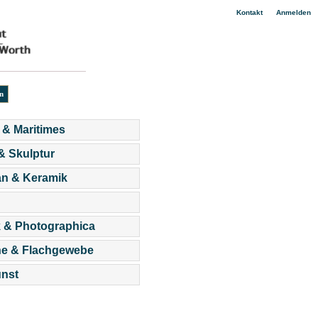
|
Kontakt
Anmelden
 & Maritimes
 & Skulptur
an & Keramik
 & Photographica
he & Flachgewebe
nst