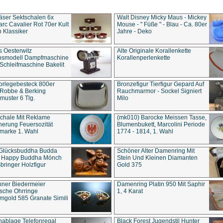
äser Sektschalen 6x
Walt Disney Micky Maus - Mickey
rc Cavalier Rot 70er Kult
Mouse - " Füße " - Blau - Ca. 80er
 Klassiker
Jahre - Deko
s Oesterwitz
Alte Originale Korallenkette
ebsmodell Dampfmaschine
Korallenperlenkette
Schleifmaschine Bakelit
rlegebesteck 800er
Bronzefigur Tierfigur Gepard Auf
 Robbe & Berking
Rauchmarmor - Sockel Signiert
uster 6 Tlg.
Milo
chale Mit Reklame
(mk010) Barocke Meissen Tasse,
herung Feuersozität
Blumenbukett, Marcolini Periode
marke 1. Wahl
1774 - 1814, 1. Wahl
 Glücksbuddha Budda
Schöner Alter Damenring Mit
t Happy Buddha Mönch
Stein Und Kleinen Diamanten
bringer Holzfigur
Gold 375
ner Biedermeier
Damenring Platin 950 Mit Saphir
ische Ohrringe
1, 4 Karat
gold 585 Granate Simili
nablage Telefonregal
Black Forest Jugendstil Hunter