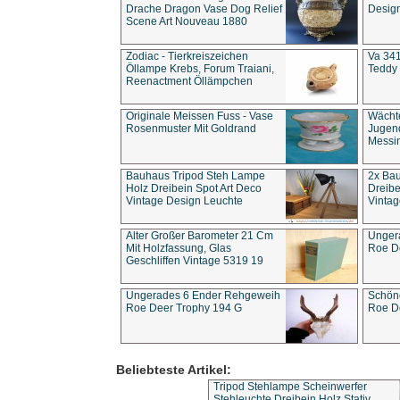
Drache Dragon Vase Dog Relief
Design
Scene Art Nouveau 1880
Zodiac - Tierkreiszeichen
Va 341
Öllampe Krebs, Forum Traiani,
Teddy 
Reenactment Öllämpchen
Originale Meissen Fuss - Vase
Wächt
Rosenmuster Mit Goldrand
Jugend
Messi
Bauhaus Tripod Steh Lampe
2x Ba
Holz Dreibein Spot Art Deco
Dreibe
Vintage Design Leuchte
Vintag
Alter Großer Barometer 21 Cm
Unger
Mit Holzfassung, Glas
Roe D
Geschliffen Vintage 5319 19
Ungerades 6 Ender Rehgeweih
Schön
Roe Deer Trophy 194 G
Roe D
Beliebteste Artikel:
Tripod Stehlampe Scheinwerfer
Stehleuchte Dreibein Holz Stativ