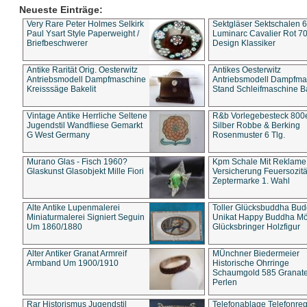
Neueste Einträge:
Very Rare Peter Holmes Selkirk
Sektgläser Sektschalen 
Paul Ysart Style Paperweight /
Luminarc Cavalier Rot 70
Briefbeschwerer
Design Klassiker
Antike Rarität Orig. Oesterwitz
Antikes Oesterwitz
Antriebsmodell Dampfmaschine
Antriebsmodell Dampfma
Kreisssäge Bakelit
Stand Schleifmaschine Ba
Vintage Antike Herrliche Seltene
R&b Vorlegebesteck 800
Jugendstil Wandfliese Gemarkt
Silber Robbe & Berking
G West Germany
Rosenmuster 6 Tlg.
Murano Glas - Fisch 1960?
Kpm Schale Mit Reklame
Glaskunst Glasobjekt Mille Fiori
Versicherung Feuersozitä
Zeptermarke 1. Wahl
Alte Antike Lupenmalerei
Toller Glücksbuddha Bu
Miniaturmalerei Signiert Seguin
Unikat Happy Buddha M
Um 1860/1880
Glücksbringer Holzfigur
Alter Antiker Granat Armreif
MÜnchner Biedermeier
Armband Um 1900/1910
Historische Ohrringe
Schaumgold 585 Granate 
Perlen
Rar Historismus Jugendstil
Telefonablage Telefonreg