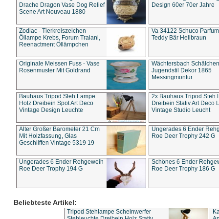
Drache Dragon Vase Dog Relief
Design 60er 70er Jahre
Scene Art Nouveau 1880
Zodiac - Tierkreiszeichen
Va 34122 Schuco Parfum 
Öllampe Krebs, Forum Traiani,
Teddy Bär Hellbraun
Reenactment Öllämpchen
Originale Meissen Fuss - Vase
Wächtersbach Schälche
Rosenmuster Mit Goldrand
Jugendstil Dekor 1865
Messingmontur
Bauhaus Tripod Steh Lampe
2x Bauhaus Tripod Steh
Holz Dreibein Spot Art Deco
Dreibein Stativ Art Deco L
Vintage Design Leuchte
Vintage Studio Leucht
Alter Großer Barometer 21 Cm
Ungerades 6 Ender Reh
Mit Holzfassung, Glas
Roe Deer Trophy 242 G
Geschliffen Vintage 5319 19
Ungerades 6 Ender Rehgeweih
Schönes 6 Ender Rehge
Roe Deer Trophy 194 G
Roe Deer Trophy 186 G
Beliebteste Artikel:
Tripod Stehlampe Scheinwerfer
Ka
Stehleuchte Dreibein Holz Stativ
An