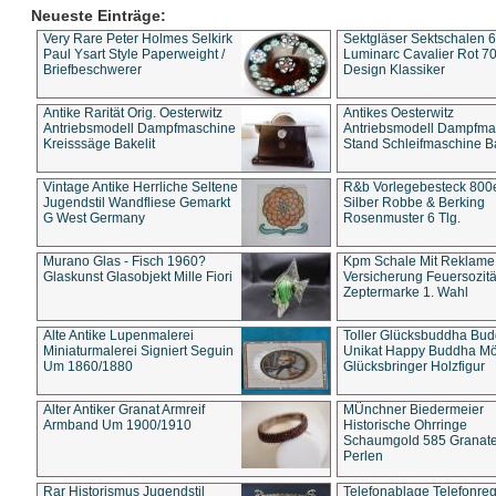
Neueste Einträge:
Very Rare Peter Holmes Selkirk
Sektgläser Sektschalen 
Paul Ysart Style Paperweight /
Luminarc Cavalier Rot 70
Briefbeschwerer
Design Klassiker
Antike Rarität Orig. Oesterwitz
Antikes Oesterwitz
Antriebsmodell Dampfmaschine
Antriebsmodell Dampfma
Kreisssäge Bakelit
Stand Schleifmaschine Ba
Vintage Antike Herrliche Seltene
R&b Vorlegebesteck 800
Jugendstil Wandfliese Gemarkt
Silber Robbe & Berking
G West Germany
Rosenmuster 6 Tlg.
Murano Glas - Fisch 1960?
Kpm Schale Mit Reklame
Glaskunst Glasobjekt Mille Fiori
Versicherung Feuersozitä
Zeptermarke 1. Wahl
Alte Antike Lupenmalerei
Toller Glücksbuddha Bu
Miniaturmalerei Signiert Seguin
Unikat Happy Buddha M
Um 1860/1880
Glücksbringer Holzfigur
Alter Antiker Granat Armreif
MÜnchner Biedermeier
Armband Um 1900/1910
Historische Ohrringe
Schaumgold 585 Granate 
Perlen
Rar Historismus Jugendstil
Telefonablage Telefonreg