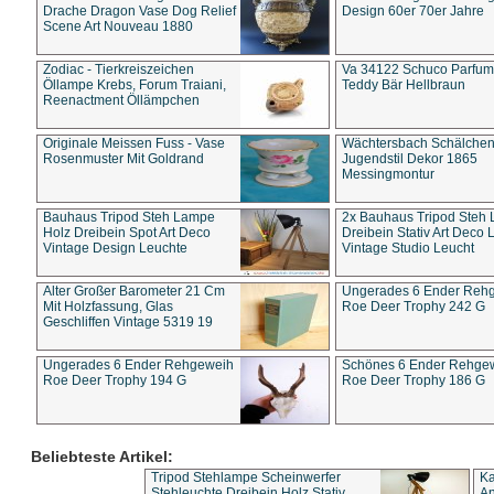
Drache Dragon Vase Dog Relief
Design 60er 70er Jahre
Scene Art Nouveau 1880
Zodiac - Tierkreiszeichen
Va 34122 Schuco Parfum 
Öllampe Krebs, Forum Traiani,
Teddy Bär Hellbraun
Reenactment Öllämpchen
Originale Meissen Fuss - Vase
Wächtersbach Schälche
Rosenmuster Mit Goldrand
Jugendstil Dekor 1865
Messingmontur
Bauhaus Tripod Steh Lampe
2x Bauhaus Tripod Steh
Holz Dreibein Spot Art Deco
Dreibein Stativ Art Deco L
Vintage Design Leuchte
Vintage Studio Leucht
Alter Großer Barometer 21 Cm
Ungerades 6 Ender Reh
Mit Holzfassung, Glas
Roe Deer Trophy 242 G
Geschliffen Vintage 5319 19
Ungerades 6 Ender Rehgeweih
Schönes 6 Ender Rehge
Roe Deer Trophy 194 G
Roe Deer Trophy 186 G
Beliebteste Artikel:
Tripod Stehlampe Scheinwerfer
Ka
Stehleuchte Dreibein Holz Stativ
An