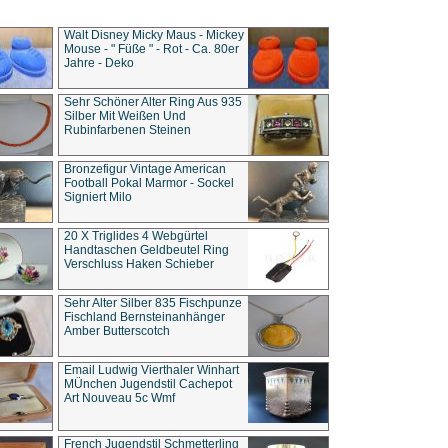
Walt Disney Micky Maus - Mickey
Mouse - " Füße " - Rot - Ca. 80er
Jahre - Deko
Sehr Schöner Alter Ring Aus 935
Silber Mit Weißen Und
Rubinfarbenen Steinen
Bronzefigur Vintage American
Football Pokal Marmor - Sockel
Signiert Milo
20 X Triglides 4 Webgürtel
Handtaschen Geldbeutel Ring
Verschluss Haken Schieber
Sehr Alter Silber 835 Fischpunze
Fischland Bernsteinanhänger
Amber Butterscotch
Email Ludwig Vierthaler Winhart
MÜnchen Jugendstil Cachepot
Art Nouveau 5c Wmf
French Jugendstil Schmetterling