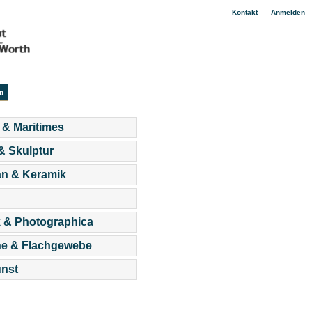
|
Kontakt
Anmelden
 & Maritimes
 & Skulptur
an & Keramik
 & Photographica
he & Flachgewebe
nst