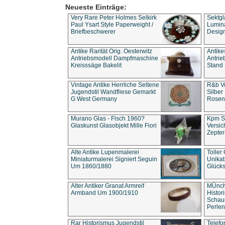
Neueste Einträge:
Very Rare Peter Holmes Selkirk
Sektgl
Paul Ysart Style Paperweight /
Lumina
Briefbeschwerer
Design
Antike Rarität Orig. Oesterwitz
Antike
Antriebsmodell Dampfmaschine
Antri
Kreisssäge Bakelit
Stand 
Vintage Antike Herrliche Seltene
R&b Vo
Jugendstil Wandfliese Gemarkt
Silber
G West Germany
Rosenm
Murano Glas - Fisch 1960?
Kpm S
Glaskunst Glasobjekt Mille Fiori
Versic
Zepter
Alte Antike Lupenmalerei
Toller
Miniaturmalerei Signiert Seguin
Unika
Um 1860/1880
Glücks
Alter Antiker Granat Armreif
MÜnch
Armband Um 1900/1910
Histor
Schaum
Perlen
Rar Historismus Jugendstil
Telefo