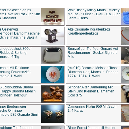
äser Sektschalen 6x
Walt Disney Micky Maus - Mickey
rc Cavalier Rot 70er Kult
Mouse - " Füße " - Blau - Ca. 80er
 Klassiker
Jahre - Deko
s Oesterwitz
Alte Originale Korallenkette
ebsmodell Dampfmaschine
Korallenperlenkette
Schleifmaschine Bakelit
rlegebesteck 800er
Bronzefigur Tierfigur Gepard Auf
 Robbe & Berking
Rauchmarmor - Sockel Signiert
uster 6 Tlg.
Milo
chale Mit Reklame
(mk010) Barocke Meissen Tasse,
herung Feuersozität
Blumenbukett, Marcolini Periode
marke 1. Wahl
1774 - 1814, 1. Wahl
 Glücksbuddha Budda
Schöner Alter Damenring Mit
t Happy Buddha Mönch
Stein Und Kleinen Diamanten
bringer Holzfigur
Gold 375
ner Biedermeier
Damenring Platin 950 Mit Saphir
ische Ohrringe
1, 4 Karat
gold 585 Granate Simili
nablage Telefonregal
Black Forest Jugendstil Hunter