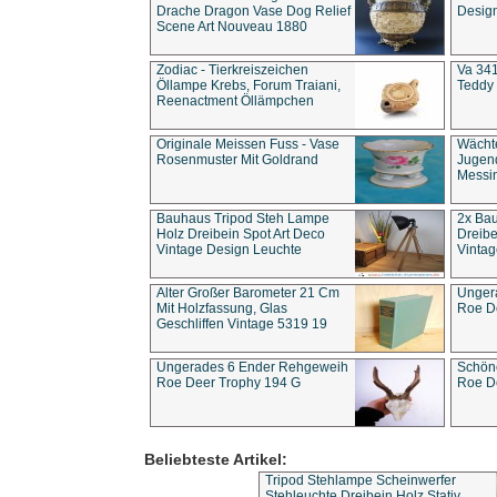
Drache Dragon Vase Dog Relief
Design
Scene Art Nouveau 1880
Zodiac - Tierkreiszeichen
Va 341
Öllampe Krebs, Forum Traiani,
Teddy 
Reenactment Öllämpchen
Originale Meissen Fuss - Vase
Wächt
Rosenmuster Mit Goldrand
Jugend
Messi
Bauhaus Tripod Steh Lampe
2x Ba
Holz Dreibein Spot Art Deco
Dreibe
Vintage Design Leuchte
Vintag
Alter Großer Barometer 21 Cm
Unger
Mit Holzfassung, Glas
Roe D
Geschliffen Vintage 5319 19
Ungerades 6 Ender Rehgeweih
Schön
Roe Deer Trophy 194 G
Roe D
Beliebteste Artikel:
Tripod Stehlampe Scheinwerfer
Stehleuchte Dreibein Holz Stativ