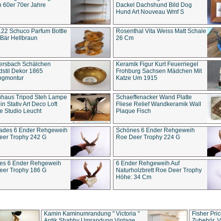
 60er 70er Jahre
Dackel Dachshund Bild Dog
Hund Art Nouveau Wmf S
22 Schuco Parfum Bottle
Rosenthal Vita Weiss Matt Schale
Bär Hellbraun
26 Cm
ersbach Schälchen
Keramik Figur Kurt Feuerriegel
stil Dekor 1865
Frohburg Sachsen Mädchen Mit
ngmontur
Katze Um 1915
uhaus Tripod Steh Lampe
Schaeffenacker Wand Platte
in Stativ Art Deco Loft
Fliese Relief Wandkeramik Wall
e Studio Leucht
Plaque Fisch
ades 6 Ender Rehgeweih
Schönes 6 Ender Rehgeweih
eer Trophy 242 G
Roe Deer Trophy 224 G
es 6 Ender Rehgeweih
6 Ender Rehgeweih Auf
eer Trophy 186 G
Naturholzbrett Roe Deer Trophy
Höhe: 34 Cm
Kamin Kaminumrandung " Victoria "
Fisher Pri
Antik Shabby Umrandung Vintage
Zubehör, V