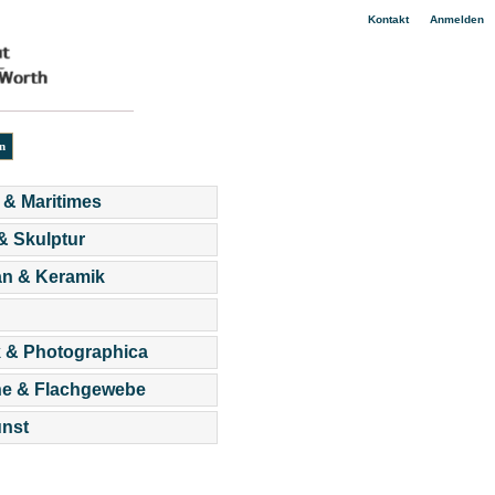
|
Kontakt
Anmelden
 & Maritimes
 & Skulptur
an & Keramik
 & Photographica
he & Flachgewebe
nst