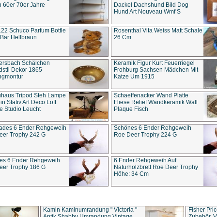
 60er 70er Jahre
Dackel Dachshund Bild Dog
Hund Art Nouveau Wmf S
22 Schuco Parfum Bottle
Rosenthal Vita Weiss Matt Schale
Bär Hellbraun
26 Cm
ersbach Schälchen
Keramik Figur Kurt Feuerriegel
stil Dekor 1865
Frohburg Sachsen Mädchen Mit
ngmontur
Katze Um 1915
uhaus Tripod Steh Lampe
Schaeffenacker Wand Platte
in Stativ Art Deco Loft
Fliese Relief Wandkeramik Wall
e Studio Leucht
Plaque Fisch
ades 6 Ender Rehgeweih
Schönes 6 Ender Rehgeweih
eer Trophy 242 G
Roe Deer Trophy 224 G
es 6 Ender Rehgeweih
6 Ender Rehgeweih Auf
eer Trophy 186 G
Naturholzbrett Roe Deer Trophy
Höhe: 34 Cm
Kamin Kaminumrandung " Victoria "
Fisher Pri
Antik Shabby Umrandung Vintage
Zubehör, V