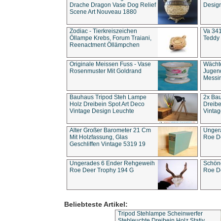
Drache Dragon Vase Dog Relief
Design
Scene Art Nouveau 1880
Zodiac - Tierkreiszeichen
Va 341
Öllampe Krebs, Forum Traiani,
Teddy 
Reenactment Öllämpchen
Originale Meissen Fuss - Vase
Wächt
Rosenmuster Mit Goldrand
Jugend
Messi
Bauhaus Tripod Steh Lampe
2x Ba
Holz Dreibein Spot Art Deco
Dreibe
Vintage Design Leuchte
Vintag
Alter Großer Barometer 21 Cm
Unger
Mit Holzfassung, Glas
Roe D
Geschliffen Vintage 5319 19
Ungerades 6 Ender Rehgeweih
Schön
Roe Deer Trophy 194 G
Roe D
Beliebteste Artikel:
Tripod Stehlampe Scheinwerfer
Stehleuchte Dreibein Holz Stativ