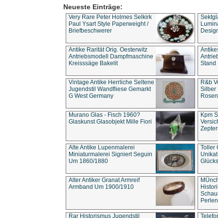
Neueste Einträge:
Very Rare Peter Holmes Selkirk
Sektgl
Paul Ysart Style Paperweight /
Lumina
Briefbeschwerer
Design
Antike Rarität Orig. Oesterwitz
Antike
Antriebsmodell Dampfmaschine
Antri
Kreisssäge Bakelit
Stand 
Vintage Antike Herrliche Seltene
R&b Vo
Jugendstil Wandfliese Gemarkt
Silber
G West Germany
Rosenm
Murano Glas - Fisch 1960?
Kpm S
Glaskunst Glasobjekt Mille Fiori
Versic
Zepter
Alte Antike Lupenmalerei
Toller
Miniaturmalerei Signiert Seguin
Unika
Um 1860/1880
Glücks
Alter Antiker Granat Armreif
MÜnch
Armband Um 1900/1910
Histor
Schaum
Perlen
Rar Historismus Jugendstil
Telefo