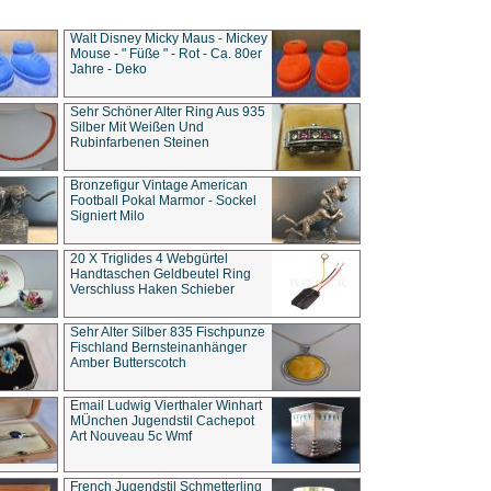
Walt Disney Micky Maus - Mickey
Mouse - " Füße " - Rot - Ca. 80er
Jahre - Deko
Sehr Schöner Alter Ring Aus 935
Silber Mit Weißen Und
Rubinfarbenen Steinen
Bronzefigur Vintage American
Football Pokal Marmor - Sockel
Signiert Milo
20 X Triglides 4 Webgürtel
Handtaschen Geldbeutel Ring
Verschluss Haken Schieber
Sehr Alter Silber 835 Fischpunze
Fischland Bernsteinanhänger
Amber Butterscotch
Email Ludwig Vierthaler Winhart
MÜnchen Jugendstil Cachepot
Art Nouveau 5c Wmf
French Jugendstil Schmetterling