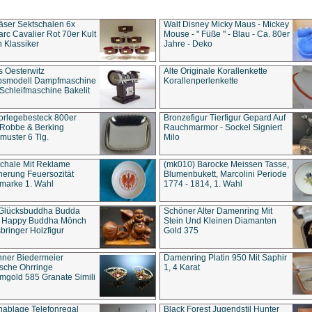
äser Sektschalen 6x
Walt Disney Micky Maus - Mickey
rc Cavalier Rot 70er Kult
Mouse - " Füße " - Blau - Ca. 80er
 Klassiker
Jahre - Deko
s Oesterwitz
Alte Originale Korallenkette
ebsmodell Dampfmaschine
Korallenperlenkette
Schleifmaschine Bakelit
rlegebesteck 800er
Bronzefigur Tierfigur Gepard Auf
 Robbe & Berking
Rauchmarmor - Sockel Signiert
uster 6 Tlg.
Milo
chale Mit Reklame
(mk010) Barocke Meissen Tasse,
herung Feuersozität
Blumenbukett, Marcolini Periode
marke 1. Wahl
1774 - 1814, 1. Wahl
 Glücksbuddha Budda
Schöner Alter Damenring Mit
t Happy Buddha Mönch
Stein Und Kleinen Diamanten
bringer Holzfigur
Gold 375
ner Biedermeier
Damenring Platin 950 Mit Saphir
ische Ohrringe
1, 4 Karat
gold 585 Granate Simili
nablage Telefonregal
Black Forest Jugendstil Hunter