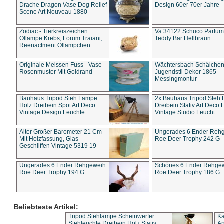
Drache Dragon Vase Dog Relief
Design 60er 70er Jahre
Scene Art Nouveau 1880
Zodiac - Tierkreiszeichen
Va 34122 Schuco Parfum 
Öllampe Krebs, Forum Traiani,
Teddy Bär Hellbraun
Reenactment Öllämpchen
Originale Meissen Fuss - Vase
Wächtersbach Schälche
Rosenmuster Mit Goldrand
Jugendstil Dekor 1865
Messingmontur
Bauhaus Tripod Steh Lampe
2x Bauhaus Tripod Steh
Holz Dreibein Spot Art Deco
Dreibein Stativ Art Deco L
Vintage Design Leuchte
Vintage Studio Leucht
Alter Großer Barometer 21 Cm
Ungerades 6 Ender Reh
Mit Holzfassung, Glas
Roe Deer Trophy 242 G
Geschliffen Vintage 5319 19
Ungerades 6 Ender Rehgeweih
Schönes 6 Ender Rehge
Roe Deer Trophy 194 G
Roe Deer Trophy 186 G
Beliebteste Artikel:
Tripod Stehlampe Scheinwerfer
Ka
Stehleuchte Dreibein Holz Stativ
An