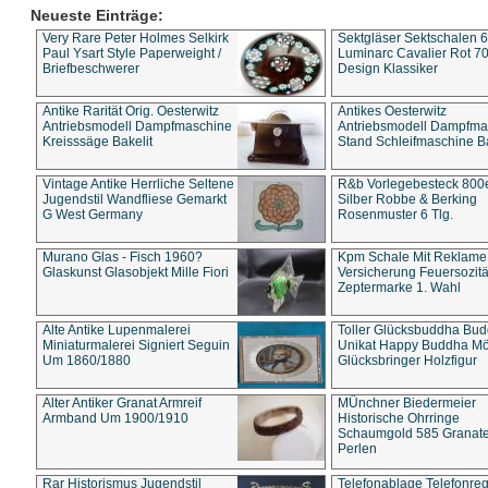
Neueste Einträge:
Very Rare Peter Holmes Selkirk
Sektgläser Sektschalen 
Paul Ysart Style Paperweight /
Luminarc Cavalier Rot 70
Briefbeschwerer
Design Klassiker
Antike Rarität Orig. Oesterwitz
Antikes Oesterwitz
Antriebsmodell Dampfmaschine
Antriebsmodell Dampfma
Kreisssäge Bakelit
Stand Schleifmaschine Ba
Vintage Antike Herrliche Seltene
R&b Vorlegebesteck 800
Jugendstil Wandfliese Gemarkt
Silber Robbe & Berking
G West Germany
Rosenmuster 6 Tlg.
Murano Glas - Fisch 1960?
Kpm Schale Mit Reklame
Glaskunst Glasobjekt Mille Fiori
Versicherung Feuersozitä
Zeptermarke 1. Wahl
Alte Antike Lupenmalerei
Toller Glücksbuddha Bu
Miniaturmalerei Signiert Seguin
Unikat Happy Buddha M
Um 1860/1880
Glücksbringer Holzfigur
Alter Antiker Granat Armreif
MÜnchner Biedermeier
Armband Um 1900/1910
Historische Ohrringe
Schaumgold 585 Granate 
Perlen
Rar Historismus Jugendstil
Telefonablage Telefonreg