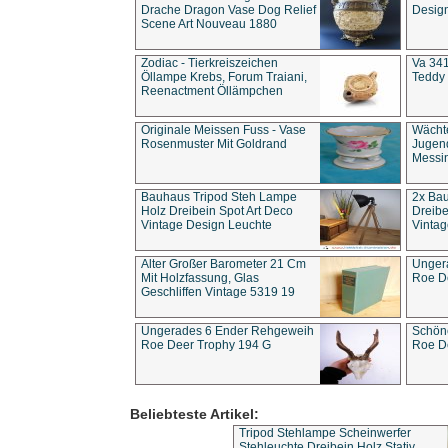
Drache Dragon Vase Dog Relief
Design
Scene Art Nouveau 1880
Zodiac - Tierkreiszeichen
Va 341
Öllampe Krebs, Forum Traiani,
Teddy 
Reenactment Öllämpchen
Originale Meissen Fuss - Vase
Wächt
Rosenmuster Mit Goldrand
Jugend
Messi
Bauhaus Tripod Steh Lampe
2x Ba
Holz Dreibein Spot Art Deco
Dreibe
Vintage Design Leuchte
Vintag
Alter Großer Barometer 21 Cm
Unger
Mit Holzfassung, Glas
Roe D
Geschliffen Vintage 5319 19
Ungerades 6 Ender Rehgeweih
Schön
Roe Deer Trophy 194 G
Roe D
Beliebteste Artikel:
Tripod Stehlampe Scheinwerfer
Stehleuchte Dreibein Holz Stativ