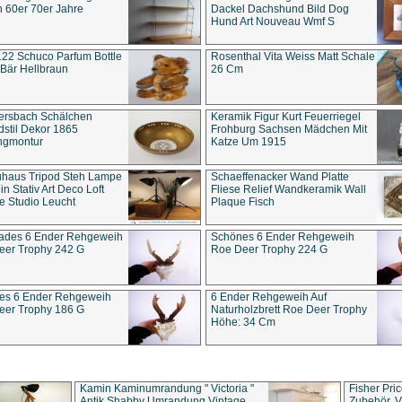
 60er 70er Jahre
Dackel Dachshund Bild Dog
Hund Art Nouveau Wmf S
22 Schuco Parfum Bottle
Rosenthal Vita Weiss Matt Schale
Bär Hellbraun
26 Cm
ersbach Schälchen
Keramik Figur Kurt Feuerriegel
stil Dekor 1865
Frohburg Sachsen Mädchen Mit
ngmontur
Katze Um 1915
uhaus Tripod Steh Lampe
Schaeffenacker Wand Platte
in Stativ Art Deco Loft
Fliese Relief Wandkeramik Wall
e Studio Leucht
Plaque Fisch
ades 6 Ender Rehgeweih
Schönes 6 Ender Rehgeweih
eer Trophy 242 G
Roe Deer Trophy 224 G
es 6 Ender Rehgeweih
6 Ender Rehgeweih Auf
eer Trophy 186 G
Naturholzbrett Roe Deer Trophy
Höhe: 34 Cm
Kamin Kaminumrandung " Victoria "
Fisher Pri
Antik Shabby Umrandung Vintage
Zubehör, V