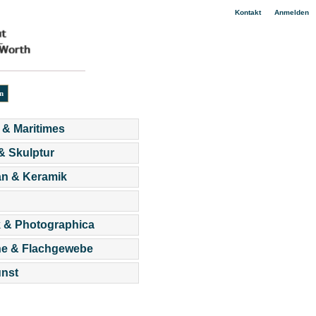
|
Kontakt
Anmelden
 & Maritimes
 & Skulptur
an & Keramik
 & Photographica
he & Flachgewebe
nst