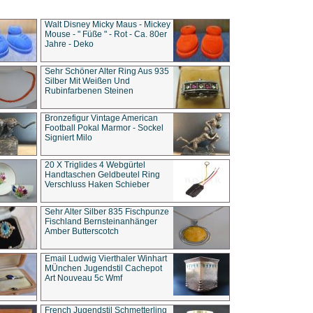
Walt Disney Micky Maus - Mickey
Mouse - " Füße " - Rot - Ca. 80er
Jahre - Deko
Sehr Schöner Alter Ring Aus 935
Silber Mit Weißen Und
Rubinfarbenen Steinen
Bronzefigur Vintage American
Football Pokal Marmor - Sockel
Signiert Milo
20 X Triglides 4 Webgürtel
Handtaschen Geldbeutel Ring
Verschluss Haken Schieber
Sehr Alter Silber 835 Fischpunze
Fischland Bernsteinanhänger
Amber Butterscotch
Email Ludwig Vierthaler Winhart
MÜnchen Jugendstil Cachepot
Art Nouveau 5c Wmf
French Jugendstil Schmetterling