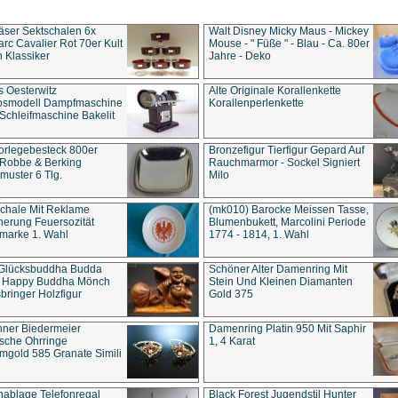
äser Sektschalen 6x
Walt Disney Micky Maus - Mickey
rc Cavalier Rot 70er Kult
Mouse - " Füße " - Blau - Ca. 80er
 Klassiker
Jahre - Deko
s Oesterwitz
Alte Originale Korallenkette
ebsmodell Dampfmaschine
Korallenperlenkette
Schleifmaschine Bakelit
rlegebesteck 800er
Bronzefigur Tierfigur Gepard Auf
 Robbe & Berking
Rauchmarmor - Sockel Signiert
uster 6 Tlg.
Milo
chale Mit Reklame
(mk010) Barocke Meissen Tasse,
herung Feuersozität
Blumenbukett, Marcolini Periode
marke 1. Wahl
1774 - 1814, 1. Wahl
 Glücksbuddha Budda
Schöner Alter Damenring Mit
t Happy Buddha Mönch
Stein Und Kleinen Diamanten
bringer Holzfigur
Gold 375
ner Biedermeier
Damenring Platin 950 Mit Saphir
ische Ohrringe
1, 4 Karat
gold 585 Granate Simili
nablage Telefonregal
Black Forest Jugendstil Hunter