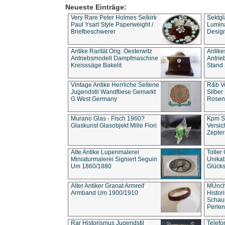
Neueste Einträge:
Very Rare Peter Holmes Selkirk
Sektgl
Paul Ysart Style Paperweight /
Lumina
Briefbeschwerer
Design
Antike Rarität Orig. Oesterwitz
Antike
Antriebsmodell Dampfmaschine
Antri
Kreisssäge Bakelit
Stand 
Vintage Antike Herrliche Seltene
R&b Vo
Jugendstil Wandfliese Gemarkt
Silber
G West Germany
Rosenm
Murano Glas - Fisch 1960?
Kpm S
Glaskunst Glasobjekt Mille Fiori
Versic
Zepter
Alte Antike Lupenmalerei
Toller
Miniaturmalerei Signiert Seguin
Unika
Um 1860/1880
Glücks
Alter Antiker Granat Armreif
MÜnch
Armband Um 1900/1910
Histor
Schaum
Perlen
Rar Historismus Jugendstil
Telefo