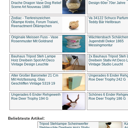
Drache Dragon Vase Dog Relief
Design 60er 70er Jahre
Scene Art Nouveau 1880
Zodiac - Tierkreiszeichen
Va 34122 Schuco Parfum 
Öllampe Krebs, Forum Traiani,
Teddy Bär Hellbraun
Reenactment Öllämpchen
Originale Meissen Fuss - Vase
Wächtersbach Schälche
Rosenmuster Mit Goldrand
Jugendstil Dekor 1865
Messingmontur
Bauhaus Tripod Steh Lampe
2x Bauhaus Tripod Steh
Holz Dreibein Spot Art Deco
Dreibein Stativ Art Deco L
Vintage Design Leuchte
Vintage Studio Leucht
Alter Großer Barometer 21 Cm
Ungerades 6 Ender Reh
Mit Holzfassung, Glas
Roe Deer Trophy 242 G
Geschliffen Vintage 5319 19
Ungerades 6 Ender Rehgeweih
Schönes 6 Ender Rehge
Roe Deer Trophy 194 G
Roe Deer Trophy 186 G
Beliebteste Artikel:
Tripod Stehlampe Scheinwerfer
Ka
Stehleuchte Dreibein Holz Stativ
An