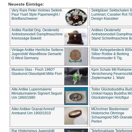
Neueste Einträge:
Very Rare Peter Holmes Selkirk
Sektgläser Sektschalen 
Paul Ysart Style Paperweight /
Luminarc Cavalier Rot 70
Briefbeschwerer
Design Klassiker
Antike Rarität Orig. Oesterwitz
Antikes Oesterwitz
Antriebsmodell Dampfmaschine
Antriebsmodell Dampfma
Kreisssäge Bakelit
Stand Schleifmaschine Ba
Vintage Antike Herrliche Seltene
R&b Vorlegebesteck 800
Jugendstil Wandfliese Gemarkt
Silber Robbe & Berking
G West Germany
Rosenmuster 6 Tlg.
Murano Glas - Fisch 1960?
Kpm Schale Mit Reklame
Glaskunst Glasobjekt Mille Fiori
Versicherung Feuersozitä
Zeptermarke 1. Wahl
Alte Antike Lupenmalerei
Toller Glücksbuddha Bu
Miniaturmalerei Signiert Seguin
Unikat Happy Buddha M
Um 1860/1880
Glücksbringer Holzfigur
Alter Antiker Granat Armreif
MÜnchner Biedermeier
Armband Um 1900/1910
Historische Ohrringe
Schaumgold 585 Granate 
Perlen
Rar Historismus Jugendstil
Telefonablage Telefonreg