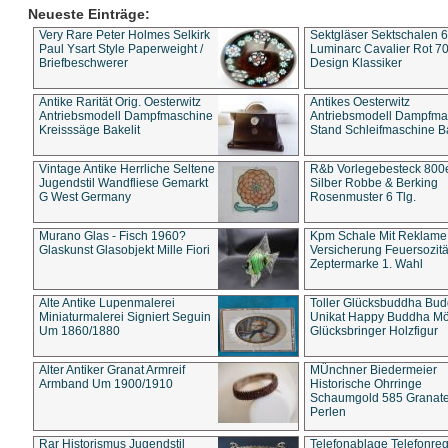
Neueste Einträge:
Very Rare Peter Holmes Selkirk
Sektgläser Sektschalen 
Paul Ysart Style Paperweight /
Luminarc Cavalier Rot 70
Briefbeschwerer
Design Klassiker
Antike Rarität Orig. Oesterwitz
Antikes Oesterwitz
Antriebsmodell Dampfmaschine
Antriebsmodell Dampfma
Kreisssäge Bakelit
Stand Schleifmaschine Ba
Vintage Antike Herrliche Seltene
R&b Vorlegebesteck 800
Jugendstil Wandfliese Gemarkt
Silber Robbe & Berking
G West Germany
Rosenmuster 6 Tlg.
Murano Glas - Fisch 1960?
Kpm Schale Mit Reklame
Glaskunst Glasobjekt Mille Fiori
Versicherung Feuersozitä
Zeptermarke 1. Wahl
Alte Antike Lupenmalerei
Toller Glücksbuddha Bu
Miniaturmalerei Signiert Seguin
Unikat Happy Buddha M
Um 1860/1880
Glücksbringer Holzfigur
Alter Antiker Granat Armreif
MÜnchner Biedermeier
Armband Um 1900/1910
Historische Ohrringe
Schaumgold 585 Granate 
Perlen
Rar Historismus Jugendstil
Telefonablage Telefonreg