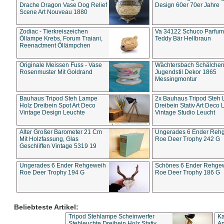
Drache Dragon Vase Dog Relief
Design 60er 70er Jahre
Scene Art Nouveau 1880
Zodiac - Tierkreiszeichen
Va 34122 Schuco Parfum 
Öllampe Krebs, Forum Traiani,
Teddy Bär Hellbraun
Reenactment Öllämpchen
Originale Meissen Fuss - Vase
Wächtersbach Schälche
Rosenmuster Mit Goldrand
Jugendstil Dekor 1865
Messingmontur
Bauhaus Tripod Steh Lampe
2x Bauhaus Tripod Steh
Holz Dreibein Spot Art Deco
Dreibein Stativ Art Deco L
Vintage Design Leuchte
Vintage Studio Leucht
Alter Großer Barometer 21 Cm
Ungerades 6 Ender Reh
Mit Holzfassung, Glas
Roe Deer Trophy 242 G
Geschliffen Vintage 5319 19
Ungerades 6 Ender Rehgeweih
Schönes 6 Ender Rehge
Roe Deer Trophy 194 G
Roe Deer Trophy 186 G
Beliebteste Artikel:
Tripod Stehlampe Scheinwerfer
Ka
Stehleuchte Dreibein Holz Stativ
An