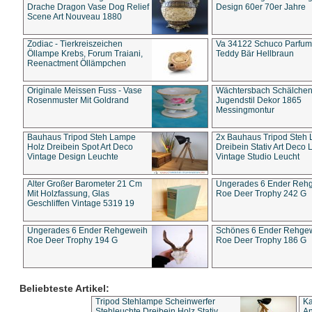
Drache Dragon Vase Dog Relief
Design 60er 70er Jahre
Scene Art Nouveau 1880
Zodiac - Tierkreiszeichen
Va 34122 Schuco Parfum 
Öllampe Krebs, Forum Traiani,
Teddy Bär Hellbraun
Reenactment Öllämpchen
Originale Meissen Fuss - Vase
Wächtersbach Schälche
Rosenmuster Mit Goldrand
Jugendstil Dekor 1865
Messingmontur
Bauhaus Tripod Steh Lampe
2x Bauhaus Tripod Steh
Holz Dreibein Spot Art Deco
Dreibein Stativ Art Deco L
Vintage Design Leuchte
Vintage Studio Leucht
Alter Großer Barometer 21 Cm
Ungerades 6 Ender Reh
Mit Holzfassung, Glas
Roe Deer Trophy 242 G
Geschliffen Vintage 5319 19
Ungerades 6 Ender Rehgeweih
Schönes 6 Ender Rehge
Roe Deer Trophy 194 G
Roe Deer Trophy 186 G
Beliebteste Artikel:
Tripod Stehlampe Scheinwerfer
Ka
Stehleuchte Dreibein Holz Stativ
An