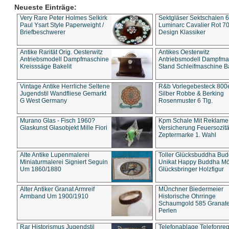
Neueste Einträge:
Very Rare Peter Holmes Selkirk
Sektgläser Sektschalen 
Paul Ysart Style Paperweight /
Luminarc Cavalier Rot 70
Briefbeschwerer
Design Klassiker
Antike Rarität Orig. Oesterwitz
Antikes Oesterwitz
Antriebsmodell Dampfmaschine
Antriebsmodell Dampfma
Kreisssäge Bakelit
Stand Schleifmaschine Ba
Vintage Antike Herrliche Seltene
R&b Vorlegebesteck 800
Jugendstil Wandfliese Gemarkt
Silber Robbe & Berking
G West Germany
Rosenmuster 6 Tlg.
Murano Glas - Fisch 1960?
Kpm Schale Mit Reklame
Glaskunst Glasobjekt Mille Fiori
Versicherung Feuersozitä
Zeptermarke 1. Wahl
Alte Antike Lupenmalerei
Toller Glücksbuddha Bu
Miniaturmalerei Signiert Seguin
Unikat Happy Buddha M
Um 1860/1880
Glücksbringer Holzfigur
Alter Antiker Granat Armreif
MÜnchner Biedermeier
Armband Um 1900/1910
Historische Ohrringe
Schaumgold 585 Granate 
Perlen
Rar Historismus Jugendstil
Telefonablage Telefonreg