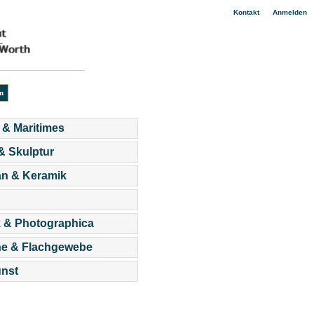
|
Kontakt
Anmelden
 & Maritimes
 & Skulptur
an & Keramik
 & Photographica
he & Flachgewebe
nst