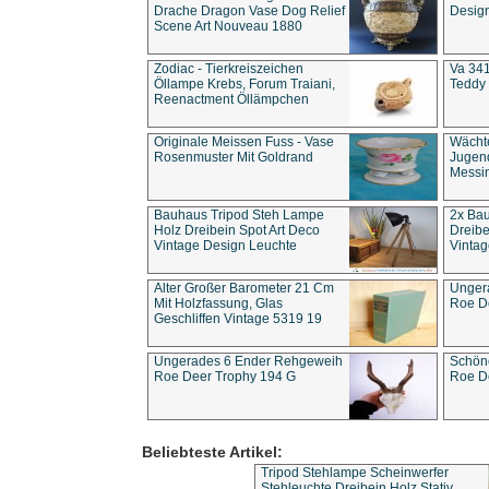
Drache Dragon Vase Dog Relief
Design
Scene Art Nouveau 1880
Zodiac - Tierkreiszeichen
Va 341
Öllampe Krebs, Forum Traiani,
Teddy 
Reenactment Öllämpchen
Originale Meissen Fuss - Vase
Wächt
Rosenmuster Mit Goldrand
Jugend
Messi
Bauhaus Tripod Steh Lampe
2x Ba
Holz Dreibein Spot Art Deco
Dreibe
Vintage Design Leuchte
Vintag
Alter Großer Barometer 21 Cm
Unger
Mit Holzfassung, Glas
Roe D
Geschliffen Vintage 5319 19
Ungerades 6 Ender Rehgeweih
Schön
Roe Deer Trophy 194 G
Roe D
Beliebteste Artikel:
Tripod Stehlampe Scheinwerfer
Stehleuchte Dreibein Holz Stativ