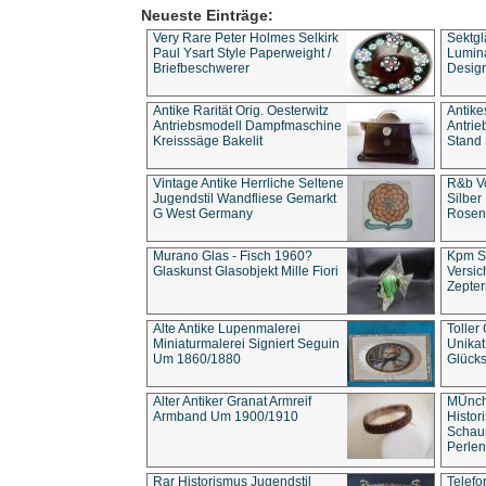
Neueste Einträge:
Very Rare Peter Holmes Selkirk
Sektgl
Paul Ysart Style Paperweight /
Lumina
Briefbeschwerer
Design
Antike Rarität Orig. Oesterwitz
Antike
Antriebsmodell Dampfmaschine
Antri
Kreisssäge Bakelit
Stand 
Vintage Antike Herrliche Seltene
R&b Vo
Jugendstil Wandfliese Gemarkt
Silber
G West Germany
Rosenm
Murano Glas - Fisch 1960?
Kpm S
Glaskunst Glasobjekt Mille Fiori
Versic
Zepter
Alte Antike Lupenmalerei
Toller
Miniaturmalerei Signiert Seguin
Unika
Um 1860/1880
Glücks
Alter Antiker Granat Armreif
MÜnch
Armband Um 1900/1910
Histor
Schaum
Perlen
Rar Historismus Jugendstil
Telefo