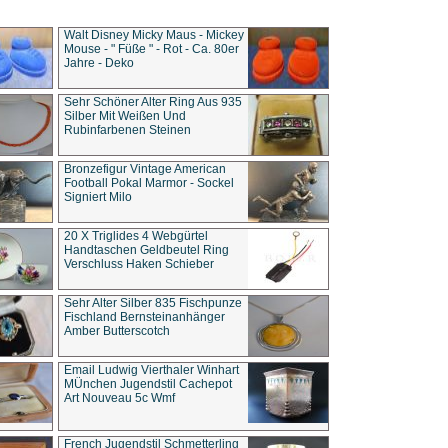
Walt Disney Micky Maus - Mickey
Mouse - " Füße " - Rot - Ca. 80er
Jahre - Deko
Sehr Schöner Alter Ring Aus 935
Silber Mit Weißen Und
Rubinfarbenen Steinen
Bronzefigur Vintage American
Football Pokal Marmor - Sockel
Signiert Milo
20 X Triglides 4 Webgürtel
Handtaschen Geldbeutel Ring
Verschluss Haken Schieber
Sehr Alter Silber 835 Fischpunze
Fischland Bernsteinanhänger
Amber Butterscotch
Email Ludwig Vierthaler Winhart
MÜnchen Jugendstil Cachepot
Art Nouveau 5c Wmf
French Jugendstil Schmetterling