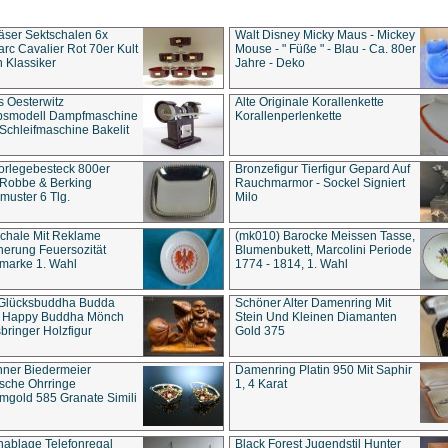
äser Sektschalen 6x
Walt Disney Micky Maus - Mickey
rc Cavalier Rot 70er Kult
Mouse - " Füße " - Blau - Ca. 80er
 Klassiker
Jahre - Deko
s Oesterwitz
Alte Originale Korallenkette
ebsmodell Dampfmaschine
Korallenperlenkette
Schleifmaschine Bakelit
rlegebesteck 800er
Bronzefigur Tierfigur Gepard Auf
 Robbe & Berking
Rauchmarmor - Sockel Signiert
uster 6 Tlg.
Milo
chale Mit Reklame
(mk010) Barocke Meissen Tasse,
herung Feuersozität
Blumenbukett, Marcolini Periode
marke 1. Wahl
1774 - 1814, 1. Wahl
 Glücksbuddha Budda
Schöner Alter Damenring Mit
t Happy Buddha Mönch
Stein Und Kleinen Diamanten
bringer Holzfigur
Gold 375
ner Biedermeier
Damenring Platin 950 Mit Saphir
ische Ohrringe
1, 4 Karat
gold 585 Granate Simili
nablage Telefonregal
Black Forest Jugendstil Hunter