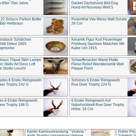
 60er 70er Jahre
Dackel Dachshund Bild Dog
Hund Art Nouveau Wmf S
22 Schuco Parfum Bottle
Rosenthal Vita Weiss Matt Schale
Bär Hellbraun
26 Cm
ersbach Schälchen
Keramik Figur Kurt Feuerriegel
stil Dekor 1865
Frohburg Sachsen Mädchen Mit
ngmontur
Katze Um 1915
uhaus Tripod Steh Lampe
Schaeffenacker Wand Platte
in Stativ Art Deco Loft
Fliese Relief Wandkeramik Wall
e Studio Leucht
Plaque Fisch
ades 6 Ender Rehgeweih
Schönes 6 Ender Rehgeweih
eer Trophy 242 G
Roe Deer Trophy 224 G
es 6 Ender Rehgeweih
6 Ender Rehgeweih Auf
eer Trophy 186 G
Naturholzbrett Roe Deer Trophy
Höhe: 34 Cm
Kamin Kaminumrandung " Victoria "
Fisher Pri
Antik Shabby Umrandung Vintage
Zubehör, V