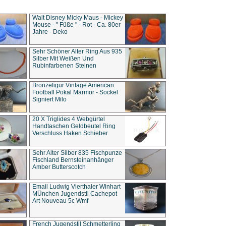
Walt Disney Micky Maus - Mickey
Mouse - " Füße " - Rot - Ca. 80er
Jahre - Deko
Sehr Schöner Alter Ring Aus 935
Silber Mit Weißen Und
Rubinfarbenen Steinen
Bronzefigur Vintage American
Football Pokal Marmor - Sockel
Signiert Milo
20 X Triglides 4 Webgürtel
Handtaschen Geldbeutel Ring
Verschluss Haken Schieber
Sehr Alter Silber 835 Fischpunze
Fischland Bernsteinanhänger
Amber Butterscotch
Email Ludwig Vierthaler Winhart
MÜnchen Jugendstil Cachepot
Art Nouveau 5c Wmf
French Jugendstil Schmetterling