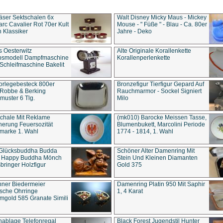
äser Sektschalen 6x
Walt Disney Micky Maus - Mickey
rc Cavalier Rot 70er Kult
Mouse - " Füße " - Blau - Ca. 80er
 Klassiker
Jahre - Deko
s Oesterwitz
Alte Originale Korallenkette
ebsmodell Dampfmaschine
Korallenperlenkette
Schleifmaschine Bakelit
rlegebesteck 800er
Bronzefigur Tierfigur Gepard Auf
 Robbe & Berking
Rauchmarmor - Sockel Signiert
uster 6 Tlg.
Milo
chale Mit Reklame
(mk010) Barocke Meissen Tasse,
herung Feuersozität
Blumenbukett, Marcolini Periode
marke 1. Wahl
1774 - 1814, 1. Wahl
 Glücksbuddha Budda
Schöner Alter Damenring Mit
t Happy Buddha Mönch
Stein Und Kleinen Diamanten
bringer Holzfigur
Gold 375
ner Biedermeier
Damenring Platin 950 Mit Saphir
ische Ohrringe
1, 4 Karat
gold 585 Granate Simili
nablage Telefonregal
Black Forest Jugendstil Hunter