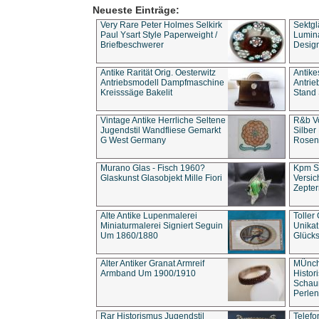
Neueste Einträge:
Very Rare Peter Holmes Selkirk
Sektgl
Paul Ysart Style Paperweight /
Lumina
Briefbeschwerer
Design
Antike Rarität Orig. Oesterwitz
Antike
Antriebsmodell Dampfmaschine
Antri
Kreisssäge Bakelit
Stand 
Vintage Antike Herrliche Seltene
R&b Vo
Jugendstil Wandfliese Gemarkt
Silber
G West Germany
Rosenm
Murano Glas - Fisch 1960?
Kpm S
Glaskunst Glasobjekt Mille Fiori
Versic
Zepter
Alte Antike Lupenmalerei
Toller
Miniaturmalerei Signiert Seguin
Unika
Um 1860/1880
Glücks
Alter Antiker Granat Armreif
MÜnch
Armband Um 1900/1910
Histor
Schaum
Perlen
Rar Historismus Jugendstil
Telefo