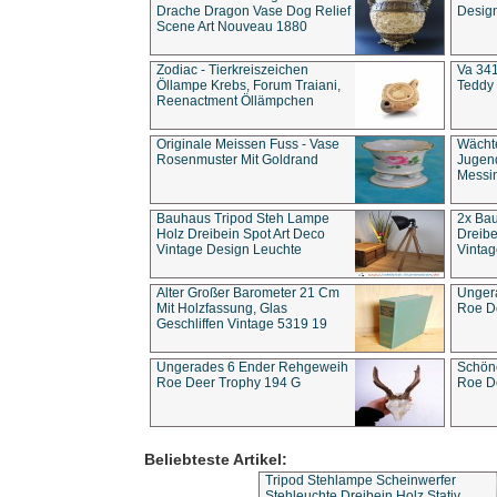
Drache Dragon Vase Dog Relief
Design
Scene Art Nouveau 1880
Zodiac - Tierkreiszeichen
Va 341
Öllampe Krebs, Forum Traiani,
Teddy 
Reenactment Öllämpchen
Originale Meissen Fuss - Vase
Wächt
Rosenmuster Mit Goldrand
Jugend
Messi
Bauhaus Tripod Steh Lampe
2x Ba
Holz Dreibein Spot Art Deco
Dreibe
Vintage Design Leuchte
Vintag
Alter Großer Barometer 21 Cm
Unger
Mit Holzfassung, Glas
Roe D
Geschliffen Vintage 5319 19
Ungerades 6 Ender Rehgeweih
Schön
Roe Deer Trophy 194 G
Roe D
Beliebteste Artikel:
Tripod Stehlampe Scheinwerfer
Stehleuchte Dreibein Holz Stativ