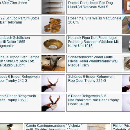
 60er 70er Jahre
Dackel Dachshund Bild Dog
Hund Art Nouveau Wmf S
22 Schuco Parfum Bottle
Rosenthal Vita Weiss Matt Schale
Bär Hellbraun
26 Cm
ersbach Schälchen
Keramik Figur Kurt Feuerriegel
stil Dekor 1865
Frohburg Sachsen Mädchen Mit
ngmontur
Katze Um 1915
uhaus Tripod Steh Lampe
Schaeffenacker Wand Platte
in Stativ Art Deco Loft
Fliese Relief Wandkeramik Wall
e Studio Leucht
Plaque Fisch
ades 6 Ender Rehgeweih
Schönes 6 Ender Rehgeweih
eer Trophy 242 G
Roe Deer Trophy 224 G
es 6 Ender Rehgeweih
6 Ender Rehgeweih Auf
eer Trophy 186 G
Naturholzbrett Roe Deer Trophy
Höhe: 34 Cm
Kamin Kaminumrandung " Victoria "
Fisher Pri
Antik Shabby Umrandung Vintage
Zubehör, V