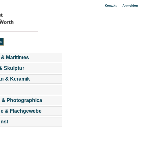
|
Kontakt
Anmelden
 & Maritimes
 & Skulptur
an & Keramik
 & Photographica
he & Flachgewebe
nst