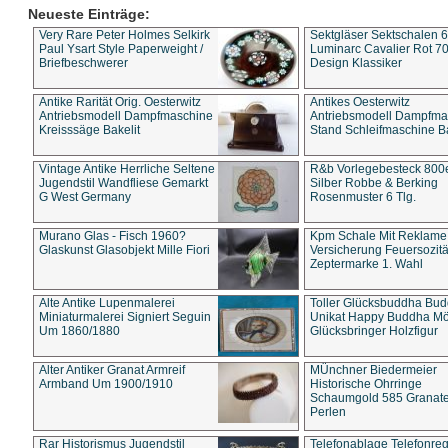
Neueste Einträge:
Very Rare Peter Holmes Selkirk
Sektgläser Sektschalen 
Paul Ysart Style Paperweight /
Luminarc Cavalier Rot 70
Briefbeschwerer
Design Klassiker
Antike Rarität Orig. Oesterwitz
Antikes Oesterwitz
Antriebsmodell Dampfmaschine
Antriebsmodell Dampfma
Kreisssäge Bakelit
Stand Schleifmaschine Ba
Vintage Antike Herrliche Seltene
R&b Vorlegebesteck 800
Jugendstil Wandfliese Gemarkt
Silber Robbe & Berking
G West Germany
Rosenmuster 6 Tlg.
Murano Glas - Fisch 1960?
Kpm Schale Mit Reklame
Glaskunst Glasobjekt Mille Fiori
Versicherung Feuersozitä
Zeptermarke 1. Wahl
Alte Antike Lupenmalerei
Toller Glücksbuddha Bu
Miniaturmalerei Signiert Seguin
Unikat Happy Buddha M
Um 1860/1880
Glücksbringer Holzfigur
Alter Antiker Granat Armreif
MÜnchner Biedermeier
Armband Um 1900/1910
Historische Ohrringe
Schaumgold 585 Granate 
Perlen
Rar Historismus Jugendstil
Telefonablage Telefonreg