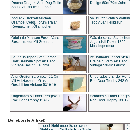
Drache Dragon Vase Dog Relief
Design 60er 70er Jahre
Scene Art Nouveau 1880
Zodiac - Tierkreiszeichen
Va 34122 Schuco Parfum 
Öllampe Krebs, Forum Traiani,
Teddy Bär Hellbraun
Reenactment Öllämpchen
Originale Meissen Fuss - Vase
Wächtersbach Schälche
Rosenmuster Mit Goldrand
Jugendstil Dekor 1865
Messingmontur
Bauhaus Tripod Steh Lampe
2x Bauhaus Tripod Steh
Holz Dreibein Spot Art Deco
Dreibein Stativ Art Deco L
Vintage Design Leuchte
Vintage Studio Leucht
Alter Großer Barometer 21 Cm
Ungerades 6 Ender Reh
Mit Holzfassung, Glas
Roe Deer Trophy 242 G
Geschliffen Vintage 5319 19
Ungerades 6 Ender Rehgeweih
Schönes 6 Ender Rehge
Roe Deer Trophy 194 G
Roe Deer Trophy 186 G
Beliebteste Artikel:
Tripod Stehlampe Scheinwerfer
Ka
Stehleuchte Dreibein Holz Stativ
An