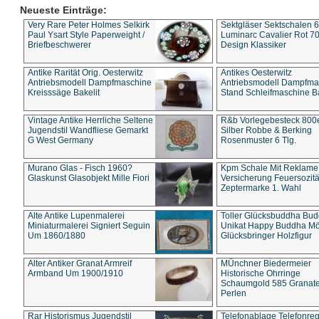
Neueste Einträge:
Very Rare Peter Holmes Selkirk
Sektgläser Sektschalen 
Paul Ysart Style Paperweight /
Luminarc Cavalier Rot 70
Briefbeschwerer
Design Klassiker
Antike Rarität Orig. Oesterwitz
Antikes Oesterwitz
Antriebsmodell Dampfmaschine
Antriebsmodell Dampfma
Kreisssäge Bakelit
Stand Schleifmaschine Ba
Vintage Antike Herrliche Seltene
R&b Vorlegebesteck 800
Jugendstil Wandfliese Gemarkt
Silber Robbe & Berking
G West Germany
Rosenmuster 6 Tlg.
Murano Glas - Fisch 1960?
Kpm Schale Mit Reklame
Glaskunst Glasobjekt Mille Fiori
Versicherung Feuersozitä
Zeptermarke 1. Wahl
Alte Antike Lupenmalerei
Toller Glücksbuddha Bu
Miniaturmalerei Signiert Seguin
Unikat Happy Buddha M
Um 1860/1880
Glücksbringer Holzfigur
Alter Antiker Granat Armreif
MÜnchner Biedermeier
Armband Um 1900/1910
Historische Ohrringe
Schaumgold 585 Granate 
Perlen
Rar Historismus Jugendstil
Telefonablage Telefonreg