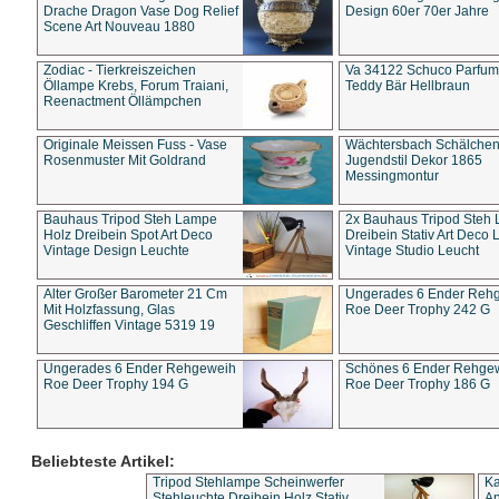
Drache Dragon Vase Dog Relief
Design 60er 70er Jahre
Scene Art Nouveau 1880
Zodiac - Tierkreiszeichen
Va 34122 Schuco Parfum 
Öllampe Krebs, Forum Traiani,
Teddy Bär Hellbraun
Reenactment Öllämpchen
Originale Meissen Fuss - Vase
Wächtersbach Schälche
Rosenmuster Mit Goldrand
Jugendstil Dekor 1865
Messingmontur
Bauhaus Tripod Steh Lampe
2x Bauhaus Tripod Steh
Holz Dreibein Spot Art Deco
Dreibein Stativ Art Deco L
Vintage Design Leuchte
Vintage Studio Leucht
Alter Großer Barometer 21 Cm
Ungerades 6 Ender Reh
Mit Holzfassung, Glas
Roe Deer Trophy 242 G
Geschliffen Vintage 5319 19
Ungerades 6 Ender Rehgeweih
Schönes 6 Ender Rehge
Roe Deer Trophy 194 G
Roe Deer Trophy 186 G
Beliebteste Artikel:
Tripod Stehlampe Scheinwerfer
Ka
Stehleuchte Dreibein Holz Stativ
An