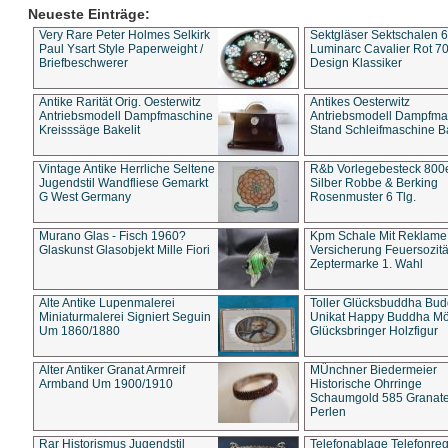
Neueste Einträge:
Very Rare Peter Holmes Selkirk
Sektgläser Sektschalen 
Paul Ysart Style Paperweight /
Luminarc Cavalier Rot 70
Briefbeschwerer
Design Klassiker
Antike Rarität Orig. Oesterwitz
Antikes Oesterwitz
Antriebsmodell Dampfmaschine
Antriebsmodell Dampfma
Kreisssäge Bakelit
Stand Schleifmaschine Ba
Vintage Antike Herrliche Seltene
R&b Vorlegebesteck 800
Jugendstil Wandfliese Gemarkt
Silber Robbe & Berking
G West Germany
Rosenmuster 6 Tlg.
Murano Glas - Fisch 1960?
Kpm Schale Mit Reklame
Glaskunst Glasobjekt Mille Fiori
Versicherung Feuersozitä
Zeptermarke 1. Wahl
Alte Antike Lupenmalerei
Toller Glücksbuddha Bu
Miniaturmalerei Signiert Seguin
Unikat Happy Buddha M
Um 1860/1880
Glücksbringer Holzfigur
Alter Antiker Granat Armreif
MÜnchner Biedermeier
Armband Um 1900/1910
Historische Ohrringe
Schaumgold 585 Granate 
Perlen
Rar Historismus Jugendstil
Telefonablage Telefonreg