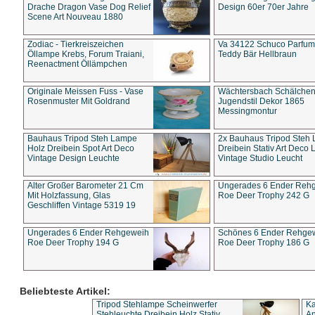
Drache Dragon Vase Dog Relief
Design 60er 70er Jahre
Scene Art Nouveau 1880
Zodiac - Tierkreiszeichen
Va 34122 Schuco Parfum 
Öllampe Krebs, Forum Traiani,
Teddy Bär Hellbraun
Reenactment Öllämpchen
Originale Meissen Fuss - Vase
Wächtersbach Schälche
Rosenmuster Mit Goldrand
Jugendstil Dekor 1865
Messingmontur
Bauhaus Tripod Steh Lampe
2x Bauhaus Tripod Steh
Holz Dreibein Spot Art Deco
Dreibein Stativ Art Deco L
Vintage Design Leuchte
Vintage Studio Leucht
Alter Großer Barometer 21 Cm
Ungerades 6 Ender Reh
Mit Holzfassung, Glas
Roe Deer Trophy 242 G
Geschliffen Vintage 5319 19
Ungerades 6 Ender Rehgeweih
Schönes 6 Ender Rehge
Roe Deer Trophy 194 G
Roe Deer Trophy 186 G
Beliebteste Artikel:
Tripod Stehlampe Scheinwerfer
Ka
Stehleuchte Dreibein Holz Stativ
An