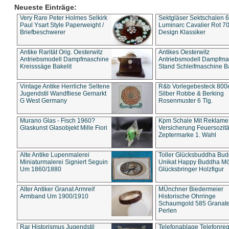
Neueste Einträge:
Very Rare Peter Holmes Selkirk
Sektgläser Sektschalen 
Paul Ysart Style Paperweight /
Luminarc Cavalier Rot 70
Briefbeschwerer
Design Klassiker
Antike Rarität Orig. Oesterwitz
Antikes Oesterwitz
Antriebsmodell Dampfmaschine
Antriebsmodell Dampfma
Kreisssäge Bakelit
Stand Schleifmaschine Ba
Vintage Antike Herrliche Seltene
R&b Vorlegebesteck 800
Jugendstil Wandfliese Gemarkt
Silber Robbe & Berking
G West Germany
Rosenmuster 6 Tlg.
Murano Glas - Fisch 1960?
Kpm Schale Mit Reklame
Glaskunst Glasobjekt Mille Fiori
Versicherung Feuersozitä
Zeptermarke 1. Wahl
Alte Antike Lupenmalerei
Toller Glücksbuddha Bu
Miniaturmalerei Signiert Seguin
Unikat Happy Buddha M
Um 1860/1880
Glücksbringer Holzfigur
Alter Antiker Granat Armreif
MÜnchner Biedermeier
Armband Um 1900/1910
Historische Ohrringe
Schaumgold 585 Granate 
Perlen
Rar Historismus Jugendstil
Telefonablage Telefonreg