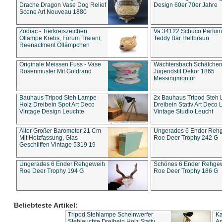
Drache Dragon Vase Dog Relief
Design 60er 70er Jahre
Scene Art Nouveau 1880
Zodiac - Tierkreiszeichen
Va 34122 Schuco Parfum 
Öllampe Krebs, Forum Traiani,
Teddy Bär Hellbraun
Reenactment Öllämpchen
Originale Meissen Fuss - Vase
Wächtersbach Schälche
Rosenmuster Mit Goldrand
Jugendstil Dekor 1865
Messingmontur
Bauhaus Tripod Steh Lampe
2x Bauhaus Tripod Steh
Holz Dreibein Spot Art Deco
Dreibein Stativ Art Deco L
Vintage Design Leuchte
Vintage Studio Leucht
Alter Großer Barometer 21 Cm
Ungerades 6 Ender Reh
Mit Holzfassung, Glas
Roe Deer Trophy 242 G
Geschliffen Vintage 5319 19
Ungerades 6 Ender Rehgeweih
Schönes 6 Ender Rehge
Roe Deer Trophy 194 G
Roe Deer Trophy 186 G
Beliebteste Artikel:
Tripod Stehlampe Scheinwerfer
Ka
Stehleuchte Dreibein Holz Stativ
An