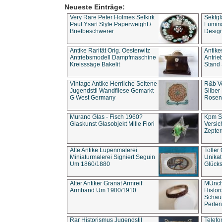
Neueste Einträge:
Very Rare Peter Holmes Selkirk
Sektgl
Paul Ysart Style Paperweight /
Lumina
Briefbeschwerer
Design
Antike Rarität Orig. Oesterwitz
Antike
Antriebsmodell Dampfmaschine
Antri
Kreisssäge Bakelit
Stand 
Vintage Antike Herrliche Seltene
R&b Vo
Jugendstil Wandfliese Gemarkt
Silber
G West Germany
Rosenm
Murano Glas - Fisch 1960?
Kpm S
Glaskunst Glasobjekt Mille Fiori
Versic
Zepter
Alte Antike Lupenmalerei
Toller
Miniaturmalerei Signiert Seguin
Unika
Um 1860/1880
Glücks
Alter Antiker Granat Armreif
MÜnch
Armband Um 1900/1910
Histor
Schaum
Perlen
Rar Historismus Jugendstil
Telefo