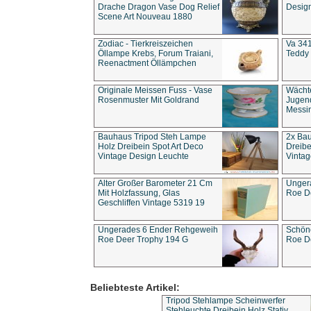
Drache Dragon Vase Dog Relief
Design
Scene Art Nouveau 1880
Zodiac - Tierkreiszeichen
Va 341
Öllampe Krebs, Forum Traiani,
Teddy 
Reenactment Öllämpchen
Originale Meissen Fuss - Vase
Wächt
Rosenmuster Mit Goldrand
Jugend
Messi
Bauhaus Tripod Steh Lampe
2x Ba
Holz Dreibein Spot Art Deco
Dreibe
Vintage Design Leuchte
Vintag
Alter Großer Barometer 21 Cm
Unger
Mit Holzfassung, Glas
Roe D
Geschliffen Vintage 5319 19
Ungerades 6 Ender Rehgeweih
Schön
Roe Deer Trophy 194 G
Roe D
Beliebteste Artikel:
Tripod Stehlampe Scheinwerfer
Stehleuchte Dreibein Holz Stativ