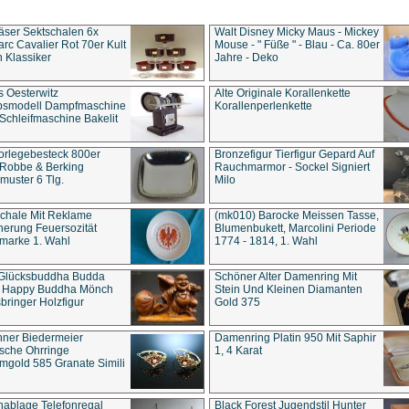
äser Sektschalen 6x
Walt Disney Micky Maus - Mickey
rc Cavalier Rot 70er Kult
Mouse - " Füße " - Blau - Ca. 80er
 Klassiker
Jahre - Deko
s Oesterwitz
Alte Originale Korallenkette
ebsmodell Dampfmaschine
Korallenperlenkette
Schleifmaschine Bakelit
rlegebesteck 800er
Bronzefigur Tierfigur Gepard Auf
 Robbe & Berking
Rauchmarmor - Sockel Signiert
uster 6 Tlg.
Milo
chale Mit Reklame
(mk010) Barocke Meissen Tasse,
herung Feuersozität
Blumenbukett, Marcolini Periode
marke 1. Wahl
1774 - 1814, 1. Wahl
 Glücksbuddha Budda
Schöner Alter Damenring Mit
t Happy Buddha Mönch
Stein Und Kleinen Diamanten
bringer Holzfigur
Gold 375
ner Biedermeier
Damenring Platin 950 Mit Saphir
ische Ohrringe
1, 4 Karat
gold 585 Granate Simili
nablage Telefonregal
Black Forest Jugendstil Hunter