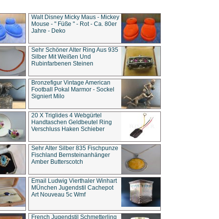
Walt Disney Micky Maus - Mickey
Mouse - " Füße " - Rot - Ca. 80er
Jahre - Deko
Sehr Schöner Alter Ring Aus 935
Silber Mit Weißen Und
Rubinfarbenen Steinen
Bronzefigur Vintage American
Football Pokal Marmor - Sockel
Signiert Milo
20 X Triglides 4 Webgürtel
Handtaschen Geldbeutel Ring
Verschluss Haken Schieber
Sehr Alter Silber 835 Fischpunze
Fischland Bernsteinanhänger
Amber Butterscotch
Email Ludwig Vierthaler Winhart
MÜnchen Jugendstil Cachepot
Art Nouveau 5c Wmf
French Jugendstil Schmetterling