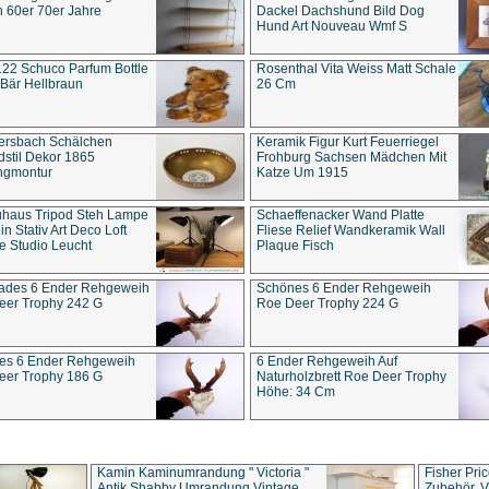
 60er 70er Jahre
Dackel Dachshund Bild Dog
Hund Art Nouveau Wmf S
22 Schuco Parfum Bottle
Rosenthal Vita Weiss Matt Schale
Bär Hellbraun
26 Cm
ersbach Schälchen
Keramik Figur Kurt Feuerriegel
stil Dekor 1865
Frohburg Sachsen Mädchen Mit
ngmontur
Katze Um 1915
uhaus Tripod Steh Lampe
Schaeffenacker Wand Platte
in Stativ Art Deco Loft
Fliese Relief Wandkeramik Wall
e Studio Leucht
Plaque Fisch
ades 6 Ender Rehgeweih
Schönes 6 Ender Rehgeweih
eer Trophy 242 G
Roe Deer Trophy 224 G
es 6 Ender Rehgeweih
6 Ender Rehgeweih Auf
eer Trophy 186 G
Naturholzbrett Roe Deer Trophy
Höhe: 34 Cm
Kamin Kaminumrandung " Victoria "
Fisher Pri
Antik Shabby Umrandung Vintage
Zubehör, V