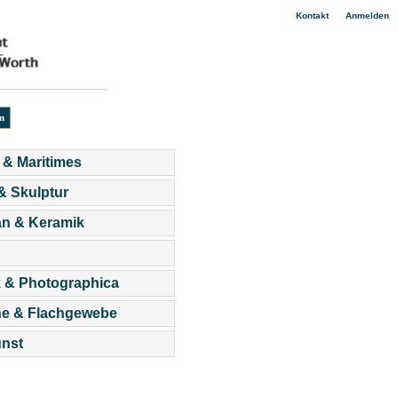
|
Kontakt
Anmelden
 & Maritimes
 & Skulptur
an & Keramik
 & Photographica
he & Flachgewebe
nst