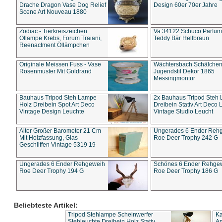
Drache Dragon Vase Dog Relief
Design 60er 70er Jahre
Scene Art Nouveau 1880
Zodiac - Tierkreiszeichen
Va 34122 Schuco Parfum 
Öllampe Krebs, Forum Traiani,
Teddy Bär Hellbraun
Reenactment Öllämpchen
Originale Meissen Fuss - Vase
Wächtersbach Schälche
Rosenmuster Mit Goldrand
Jugendstil Dekor 1865
Messingmontur
Bauhaus Tripod Steh Lampe
2x Bauhaus Tripod Steh
Holz Dreibein Spot Art Deco
Dreibein Stativ Art Deco L
Vintage Design Leuchte
Vintage Studio Leucht
Alter Großer Barometer 21 Cm
Ungerades 6 Ender Reh
Mit Holzfassung, Glas
Roe Deer Trophy 242 G
Geschliffen Vintage 5319 19
Ungerades 6 Ender Rehgeweih
Schönes 6 Ender Rehge
Roe Deer Trophy 194 G
Roe Deer Trophy 186 G
Beliebteste Artikel:
Tripod Stehlampe Scheinwerfer
Ka
Stehleuchte Dreibein Holz Stativ
An