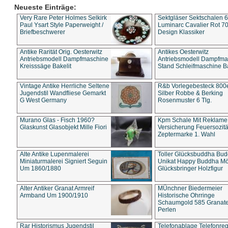
Neueste Einträge:
Very Rare Peter Holmes Selkirk
Sektgläser Sektschalen 
Paul Ysart Style Paperweight /
Luminarc Cavalier Rot 70
Briefbeschwerer
Design Klassiker
Antike Rarität Orig. Oesterwitz
Antikes Oesterwitz
Antriebsmodell Dampfmaschine
Antriebsmodell Dampfma
Kreisssäge Bakelit
Stand Schleifmaschine Ba
Vintage Antike Herrliche Seltene
R&b Vorlegebesteck 800
Jugendstil Wandfliese Gemarkt
Silber Robbe & Berking
G West Germany
Rosenmuster 6 Tlg.
Murano Glas - Fisch 1960?
Kpm Schale Mit Reklame
Glaskunst Glasobjekt Mille Fiori
Versicherung Feuersozitä
Zeptermarke 1. Wahl
Alte Antike Lupenmalerei
Toller Glücksbuddha Bu
Miniaturmalerei Signiert Seguin
Unikat Happy Buddha M
Um 1860/1880
Glücksbringer Holzfigur
Alter Antiker Granat Armreif
MÜnchner Biedermeier
Armband Um 1900/1910
Historische Ohrringe
Schaumgold 585 Granate 
Perlen
Rar Historismus Jugendstil
Telefonablage Telefonreg