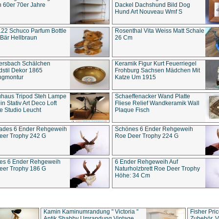
 60er 70er Jahre
Dackel Dachshund Bild Dog
Hund Art Nouveau Wmf S
22 Schuco Parfum Bottle
Rosenthal Vita Weiss Matt Schale
Bär Hellbraun
26 Cm
ersbach Schälchen
Keramik Figur Kurt Feuerriegel
stil Dekor 1865
Frohburg Sachsen Mädchen Mit
ngmontur
Katze Um 1915
uhaus Tripod Steh Lampe
Schaeffenacker Wand Platte
in Stativ Art Deco Loft
Fliese Relief Wandkeramik Wall
e Studio Leucht
Plaque Fisch
ades 6 Ender Rehgeweih
Schönes 6 Ender Rehgeweih
eer Trophy 242 G
Roe Deer Trophy 224 G
es 6 Ender Rehgeweih
6 Ender Rehgeweih Auf
eer Trophy 186 G
Naturholzbrett Roe Deer Trophy
Höhe: 34 Cm
Kamin Kaminumrandung " Victoria "
Fisher Pri
Antik Shabby Umrandung Vintage
Zubehör, V