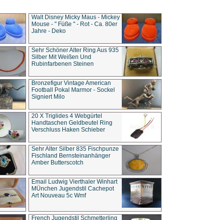
Walt Disney Micky Maus - Mickey
Mouse - " Füße " - Rot - Ca. 80er
Jahre - Deko
Sehr Schöner Alter Ring Aus 935
Silber Mit Weißen Und
Rubinfarbenen Steinen
Bronzefigur Vintage American
Football Pokal Marmor - Sockel
Signiert Milo
20 X Triglides 4 Webgürtel
Handtaschen Geldbeutel Ring
Verschluss Haken Schieber
Sehr Alter Silber 835 Fischpunze
Fischland Bernsteinanhänger
Amber Butterscotch
Email Ludwig Vierthaler Winhart
MÜnchen Jugendstil Cachepot
Art Nouveau 5c Wmf
French Jugendstil Schmetterling