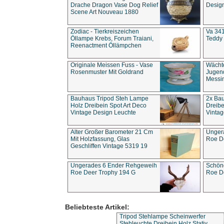
Drache Dragon Vase Dog Relief
Design
Scene Art Nouveau 1880
Zodiac - Tierkreiszeichen
Va 341
Öllampe Krebs, Forum Traiani,
Teddy 
Reenactment Öllämpchen
Originale Meissen Fuss - Vase
Wächt
Rosenmuster Mit Goldrand
Jugend
Messi
Bauhaus Tripod Steh Lampe
2x Ba
Holz Dreibein Spot Art Deco
Dreibe
Vintage Design Leuchte
Vintag
Alter Großer Barometer 21 Cm
Unger
Mit Holzfassung, Glas
Roe D
Geschliffen Vintage 5319 19
Ungerades 6 Ender Rehgeweih
Schön
Roe Deer Trophy 194 G
Roe D
Beliebteste Artikel:
Tripod Stehlampe Scheinwerfer
Stehleuchte Dreibein Holz Stativ