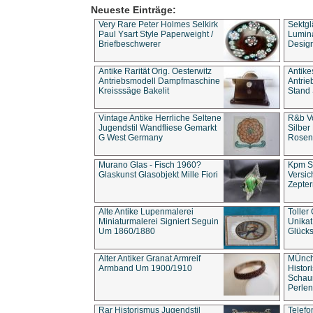
Neueste Einträge:
Very Rare Peter Holmes Selkirk
Sektgl
Paul Ysart Style Paperweight /
Lumina
Briefbeschwerer
Design
Antike Rarität Orig. Oesterwitz
Antike
Antriebsmodell Dampfmaschine
Antri
Kreisssäge Bakelit
Stand 
Vintage Antike Herrliche Seltene
R&b Vo
Jugendstil Wandfliese Gemarkt
Silber
G West Germany
Rosenm
Murano Glas - Fisch 1960?
Kpm S
Glaskunst Glasobjekt Mille Fiori
Versic
Zepter
Alte Antike Lupenmalerei
Toller
Miniaturmalerei Signiert Seguin
Unika
Um 1860/1880
Glücks
Alter Antiker Granat Armreif
MÜnch
Armband Um 1900/1910
Histor
Schaum
Perlen
Rar Historismus Jugendstil
Telefo