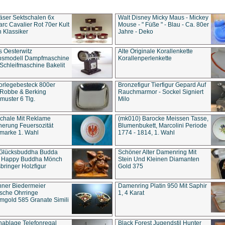
äser Sektschalen 6x
Walt Disney Micky Maus - Mickey
rc Cavalier Rot 70er Kult
Mouse - " Füße " - Blau - Ca. 80er
 Klassiker
Jahre - Deko
s Oesterwitz
Alte Originale Korallenkette
ebsmodell Dampfmaschine
Korallenperlenkette
Schleifmaschine Bakelit
rlegebesteck 800er
Bronzefigur Tierfigur Gepard Auf
 Robbe & Berking
Rauchmarmor - Sockel Signiert
uster 6 Tlg.
Milo
chale Mit Reklame
(mk010) Barocke Meissen Tasse,
herung Feuersozität
Blumenbukett, Marcolini Periode
marke 1. Wahl
1774 - 1814, 1. Wahl
 Glücksbuddha Budda
Schöner Alter Damenring Mit
t Happy Buddha Mönch
Stein Und Kleinen Diamanten
bringer Holzfigur
Gold 375
ner Biedermeier
Damenring Platin 950 Mit Saphir
ische Ohrringe
1, 4 Karat
gold 585 Granate Simili
nablage Telefonregal
Black Forest Jugendstil Hunter