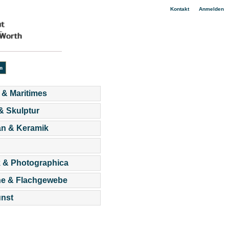
|
Kontakt
Anmelden
 & Maritimes
 & Skulptur
an & Keramik
 & Photographica
he & Flachgewebe
nst