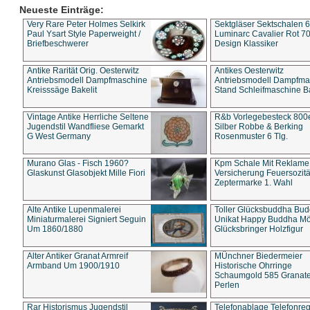
Neueste Einträge:
Very Rare Peter Holmes Selkirk
Sektgläser Sektschalen 
Paul Ysart Style Paperweight /
Luminarc Cavalier Rot 70
Briefbeschwerer
Design Klassiker
Antike Rarität Orig. Oesterwitz
Antikes Oesterwitz
Antriebsmodell Dampfmaschine
Antriebsmodell Dampfma
Kreisssäge Bakelit
Stand Schleifmaschine Ba
Vintage Antike Herrliche Seltene
R&b Vorlegebesteck 800
Jugendstil Wandfliese Gemarkt
Silber Robbe & Berking
G West Germany
Rosenmuster 6 Tlg.
Murano Glas - Fisch 1960?
Kpm Schale Mit Reklame
Glaskunst Glasobjekt Mille Fiori
Versicherung Feuersozitä
Zeptermarke 1. Wahl
Alte Antike Lupenmalerei
Toller Glücksbuddha Bu
Miniaturmalerei Signiert Seguin
Unikat Happy Buddha M
Um 1860/1880
Glücksbringer Holzfigur
Alter Antiker Granat Armreif
MÜnchner Biedermeier
Armband Um 1900/1910
Historische Ohrringe
Schaumgold 585 Granate 
Perlen
Rar Historismus Jugendstil
Telefonablage Telefonreg