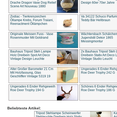
Drache Dragon Vase Dog Relief
Design 60er 70er Jahre
Scene Art Nouveau 1880
Zodiac - Tierkreiszeichen
Va 34122 Schuco Parfum 
Öllampe Krebs, Forum Traiani,
Teddy Bär Hellbraun
Reenactment Öllämpchen
Originale Meissen Fuss - Vase
Wächtersbach Schälche
Rosenmuster Mit Goldrand
Jugendstil Dekor 1865
Messingmontur
Bauhaus Tripod Steh Lampe
2x Bauhaus Tripod Steh
Holz Dreibein Spot Art Deco
Dreibein Stativ Art Deco L
Vintage Design Leuchte
Vintage Studio Leucht
Alter Großer Barometer 21 Cm
Ungerades 6 Ender Reh
Mit Holzfassung, Glas
Roe Deer Trophy 242 G
Geschliffen Vintage 5319 19
Ungerades 6 Ender Rehgeweih
Schönes 6 Ender Rehge
Roe Deer Trophy 194 G
Roe Deer Trophy 186 G
Beliebteste Artikel:
Tripod Stehlampe Scheinwerfer
Ka
Stehleuchte Dreibein Holz Stativ
An