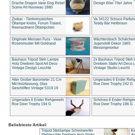
Drache Dragon Vase Dog Relief
Design 60er 70er Jahre
Scene Art Nouveau 1880
Zodiac - Tierkreiszeichen
Va 34122 Schuco Parfum 
Öllampe Krebs, Forum Traiani,
Teddy Bär Hellbraun
Reenactment Öllämpchen
Originale Meissen Fuss - Vase
Wächtersbach Schälche
Rosenmuster Mit Goldrand
Jugendstil Dekor 1865
Messingmontur
Bauhaus Tripod Steh Lampe
2x Bauhaus Tripod Steh
Holz Dreibein Spot Art Deco
Dreibein Stativ Art Deco L
Vintage Design Leuchte
Vintage Studio Leucht
Alter Großer Barometer 21 Cm
Ungerades 6 Ender Reh
Mit Holzfassung, Glas
Roe Deer Trophy 242 G
Geschliffen Vintage 5319 19
Ungerades 6 Ender Rehgeweih
Schönes 6 Ender Rehge
Roe Deer Trophy 194 G
Roe Deer Trophy 186 G
Beliebteste Artikel:
Tripod Stehlampe Scheinwerfer
Ka
Stehleuchte Dreibein Holz Stativ
An