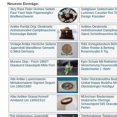
Neueste Einträge:
Very Rare Peter Holmes Selkirk
Sektgläser Sektschalen 
Paul Ysart Style Paperweight /
Luminarc Cavalier Rot 70
Briefbeschwerer
Design Klassiker
Antike Rarität Orig. Oesterwitz
Antikes Oesterwitz
Antriebsmodell Dampfmaschine
Antriebsmodell Dampfma
Kreisssäge Bakelit
Stand Schleifmaschine Ba
Vintage Antike Herrliche Seltene
R&b Vorlegebesteck 800
Jugendstil Wandfliese Gemarkt
Silber Robbe & Berking
G West Germany
Rosenmuster 6 Tlg.
Murano Glas - Fisch 1960?
Kpm Schale Mit Reklame
Glaskunst Glasobjekt Mille Fiori
Versicherung Feuersozitä
Zeptermarke 1. Wahl
Alte Antike Lupenmalerei
Toller Glücksbuddha Bu
Miniaturmalerei Signiert Seguin
Unikat Happy Buddha M
Um 1860/1880
Glücksbringer Holzfigur
Alter Antiker Granat Armreif
MÜnchner Biedermeier
Armband Um 1900/1910
Historische Ohrringe
Schaumgold 585 Granate 
Perlen
Rar Historismus Jugendstil
Telefonablage Telefonreg