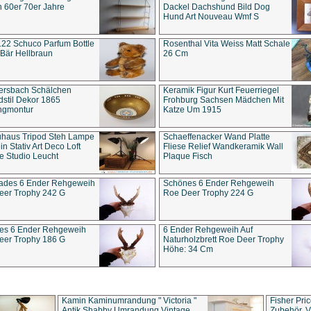
 60er 70er Jahre
Dackel Dachshund Bild Dog
Hund Art Nouveau Wmf S
22 Schuco Parfum Bottle
Rosenthal Vita Weiss Matt Schale
Bär Hellbraun
26 Cm
ersbach Schälchen
Keramik Figur Kurt Feuerriegel
stil Dekor 1865
Frohburg Sachsen Mädchen Mit
ngmontur
Katze Um 1915
uhaus Tripod Steh Lampe
Schaeffenacker Wand Platte
in Stativ Art Deco Loft
Fliese Relief Wandkeramik Wall
e Studio Leucht
Plaque Fisch
ades 6 Ender Rehgeweih
Schönes 6 Ender Rehgeweih
eer Trophy 242 G
Roe Deer Trophy 224 G
es 6 Ender Rehgeweih
6 Ender Rehgeweih Auf
eer Trophy 186 G
Naturholzbrett Roe Deer Trophy
Höhe: 34 Cm
Kamin Kaminumrandung " Victoria "
Fisher Pri
Antik Shabby Umrandung Vintage
Zubehör, V