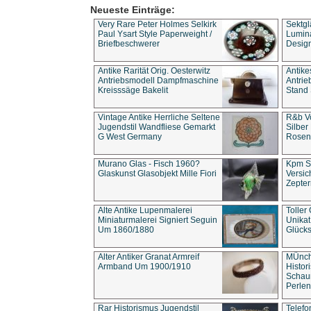
Neueste Einträge:
Very Rare Peter Holmes Selkirk
Sektgl
Paul Ysart Style Paperweight /
Lumina
Briefbeschwerer
Design
Antike Rarität Orig. Oesterwitz
Antike
Antriebsmodell Dampfmaschine
Antri
Kreisssäge Bakelit
Stand 
Vintage Antike Herrliche Seltene
R&b Vo
Jugendstil Wandfliese Gemarkt
Silber
G West Germany
Rosenm
Murano Glas - Fisch 1960?
Kpm S
Glaskunst Glasobjekt Mille Fiori
Versic
Zepter
Alte Antike Lupenmalerei
Toller
Miniaturmalerei Signiert Seguin
Unika
Um 1860/1880
Glücks
Alter Antiker Granat Armreif
MÜnch
Armband Um 1900/1910
Histor
Schaum
Perlen
Rar Historismus Jugendstil
Telefo