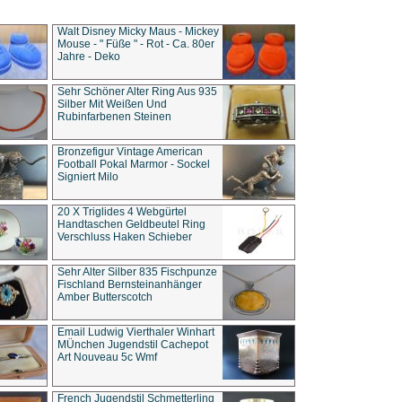
Walt Disney Micky Maus - Mickey
Mouse - " Füße " - Rot - Ca. 80er
Jahre - Deko
Sehr Schöner Alter Ring Aus 935
Silber Mit Weißen Und
Rubinfarbenen Steinen
Bronzefigur Vintage American
Football Pokal Marmor - Sockel
Signiert Milo
20 X Triglides 4 Webgürtel
Handtaschen Geldbeutel Ring
Verschluss Haken Schieber
Sehr Alter Silber 835 Fischpunze
Fischland Bernsteinanhänger
Amber Butterscotch
Email Ludwig Vierthaler Winhart
MÜnchen Jugendstil Cachepot
Art Nouveau 5c Wmf
French Jugendstil Schmetterling