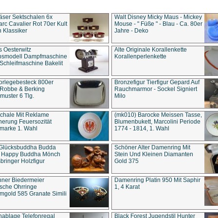
äser Sektschalen 6x
Walt Disney Micky Maus - Mickey
rc Cavalier Rot 70er Kult
Mouse - " Füße " - Blau - Ca. 80er
 Klassiker
Jahre - Deko
s Oesterwitz
Alte Originale Korallenkette
ebsmodell Dampfmaschine
Korallenperlenkette
Schleifmaschine Bakelit
rlegebesteck 800er
Bronzefigur Tierfigur Gepard Auf
 Robbe & Berking
Rauchmarmor - Sockel Signiert
uster 6 Tlg.
Milo
chale Mit Reklame
(mk010) Barocke Meissen Tasse,
herung Feuersozität
Blumenbukett, Marcolini Periode
marke 1. Wahl
1774 - 1814, 1. Wahl
 Glücksbuddha Budda
Schöner Alter Damenring Mit
t Happy Buddha Mönch
Stein Und Kleinen Diamanten
bringer Holzfigur
Gold 375
ner Biedermeier
Damenring Platin 950 Mit Saphir
ische Ohrringe
1, 4 Karat
gold 585 Granate Simili
nablage Telefonregal
Black Forest Jugendstil Hunter