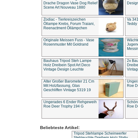
Drache Dragon Vase Dog Relief
Design
Scene Art Nouveau 1880
Zodiac - Tierkreiszeichen
Va 341
Öllampe Krebs, Forum Traiani,
Teddy 
Reenactment Öllämpchen
Originale Meissen Fuss - Vase
Wächt
Rosenmuster Mit Goldrand
Jugend
Messi
Bauhaus Tripod Steh Lampe
2x Ba
Holz Dreibein Spot Art Deco
Dreibe
Vintage Design Leuchte
Vintag
Alter Großer Barometer 21 Cm
Unger
Mit Holzfassung, Glas
Roe D
Geschliffen Vintage 5319 19
Ungerades 6 Ender Rehgeweih
Schön
Roe Deer Trophy 194 G
Roe D
Beliebteste Artikel:
Tripod Stehlampe Scheinwerfer
Stehleuchte Dreibein Holz Stativ