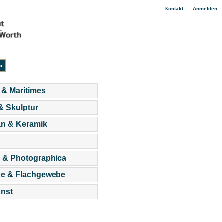
|
Kontakt
Anmelden
 & Maritimes
 & Skulptur
an & Keramik
 & Photographica
he & Flachgewebe
nst