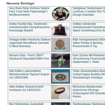
Neueste Einträge:
Very Rare Peter Holmes Selkirk
Sektgläser Sektschalen 
Paul Ysart Style Paperweight /
Luminarc Cavalier Rot 70
Briefbeschwerer
Design Klassiker
Antike Rarität Orig. Oesterwitz
Antikes Oesterwitz
Antriebsmodell Dampfmaschine
Antriebsmodell Dampfma
Kreisssäge Bakelit
Stand Schleifmaschine Ba
Vintage Antike Herrliche Seltene
R&b Vorlegebesteck 800
Jugendstil Wandfliese Gemarkt
Silber Robbe & Berking
G West Germany
Rosenmuster 6 Tlg.
Murano Glas - Fisch 1960?
Kpm Schale Mit Reklame
Glaskunst Glasobjekt Mille Fiori
Versicherung Feuersozitä
Zeptermarke 1. Wahl
Alte Antike Lupenmalerei
Toller Glücksbuddha Bu
Miniaturmalerei Signiert Seguin
Unikat Happy Buddha M
Um 1860/1880
Glücksbringer Holzfigur
Alter Antiker Granat Armreif
MÜnchner Biedermeier
Armband Um 1900/1910
Historische Ohrringe
Schaumgold 585 Granate 
Perlen
Rar Historismus Jugendstil
Telefonablage Telefonreg