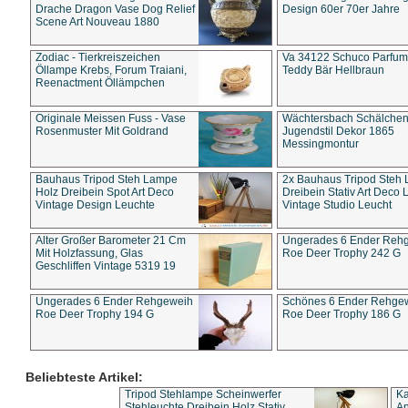
Drache Dragon Vase Dog Relief
Design 60er 70er Jahre
Scene Art Nouveau 1880
Zodiac - Tierkreiszeichen
Va 34122 Schuco Parfum 
Öllampe Krebs, Forum Traiani,
Teddy Bär Hellbraun
Reenactment Öllämpchen
Originale Meissen Fuss - Vase
Wächtersbach Schälche
Rosenmuster Mit Goldrand
Jugendstil Dekor 1865
Messingmontur
Bauhaus Tripod Steh Lampe
2x Bauhaus Tripod Steh
Holz Dreibein Spot Art Deco
Dreibein Stativ Art Deco L
Vintage Design Leuchte
Vintage Studio Leucht
Alter Großer Barometer 21 Cm
Ungerades 6 Ender Reh
Mit Holzfassung, Glas
Roe Deer Trophy 242 G
Geschliffen Vintage 5319 19
Ungerades 6 Ender Rehgeweih
Schönes 6 Ender Rehge
Roe Deer Trophy 194 G
Roe Deer Trophy 186 G
Beliebteste Artikel:
Tripod Stehlampe Scheinwerfer
Ka
Stehleuchte Dreibein Holz Stativ
An