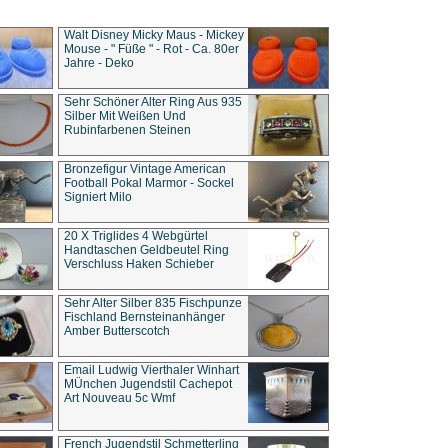
Walt Disney Micky Maus - Mickey
Mouse - " Füße " - Rot - Ca. 80er
Jahre - Deko
Sehr Schöner Alter Ring Aus 935
Silber Mit Weißen Und
Rubinfarbenen Steinen
Bronzefigur Vintage American
Football Pokal Marmor - Sockel
Signiert Milo
20 X Triglides 4 Webgürtel
Handtaschen Geldbeutel Ring
Verschluss Haken Schieber
Sehr Alter Silber 835 Fischpunze
Fischland Bernsteinanhänger
Amber Butterscotch
Email Ludwig Vierthaler Winhart
MÜnchen Jugendstil Cachepot
Art Nouveau 5c Wmf
French Jugendstil Schmetterling