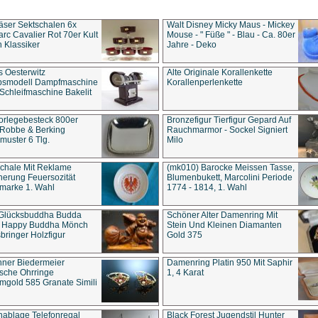
äser Sektschalen 6x
Walt Disney Micky Maus - Mickey
rc Cavalier Rot 70er Kult
Mouse - " Füße " - Blau - Ca. 80er
 Klassiker
Jahre - Deko
s Oesterwitz
Alte Originale Korallenkette
ebsmodell Dampfmaschine
Korallenperlenkette
Schleifmaschine Bakelit
rlegebesteck 800er
Bronzefigur Tierfigur Gepard Auf
 Robbe & Berking
Rauchmarmor - Sockel Signiert
uster 6 Tlg.
Milo
chale Mit Reklame
(mk010) Barocke Meissen Tasse,
herung Feuersozität
Blumenbukett, Marcolini Periode
marke 1. Wahl
1774 - 1814, 1. Wahl
 Glücksbuddha Budda
Schöner Alter Damenring Mit
t Happy Buddha Mönch
Stein Und Kleinen Diamanten
bringer Holzfigur
Gold 375
ner Biedermeier
Damenring Platin 950 Mit Saphir
ische Ohrringe
1, 4 Karat
gold 585 Granate Simili
nablage Telefonregal
Black Forest Jugendstil Hunter