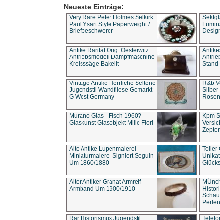
Neueste Einträge:
Very Rare Peter Holmes Selkirk
Sektgl
Paul Ysart Style Paperweight /
Lumina
Briefbeschwerer
Design
Antike Rarität Orig. Oesterwitz
Antike
Antriebsmodell Dampfmaschine
Antri
Kreisssäge Bakelit
Stand 
Vintage Antike Herrliche Seltene
R&b Vo
Jugendstil Wandfliese Gemarkt
Silber
G West Germany
Rosenm
Murano Glas - Fisch 1960?
Kpm S
Glaskunst Glasobjekt Mille Fiori
Versic
Zepter
Alte Antike Lupenmalerei
Toller
Miniaturmalerei Signiert Seguin
Unika
Um 1860/1880
Glücks
Alter Antiker Granat Armreif
MÜnch
Armband Um 1900/1910
Histor
Schaum
Perlen
Rar Historismus Jugendstil
Telefo