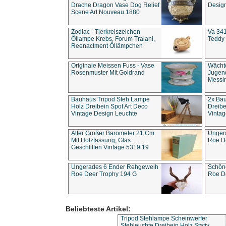
Drache Dragon Vase Dog Relief
Design
Scene Art Nouveau 1880
Zodiac - Tierkreiszeichen
Va 341
Öllampe Krebs, Forum Traiani,
Teddy 
Reenactment Öllämpchen
Originale Meissen Fuss - Vase
Wächt
Rosenmuster Mit Goldrand
Jugend
Messi
Bauhaus Tripod Steh Lampe
2x Ba
Holz Dreibein Spot Art Deco
Dreibe
Vintage Design Leuchte
Vintag
Alter Großer Barometer 21 Cm
Unger
Mit Holzfassung, Glas
Roe D
Geschliffen Vintage 5319 19
Ungerades 6 Ender Rehgeweih
Schön
Roe Deer Trophy 194 G
Roe D
Beliebteste Artikel:
Tripod Stehlampe Scheinwerfer
Stehleuchte Dreibein Holz Stativ