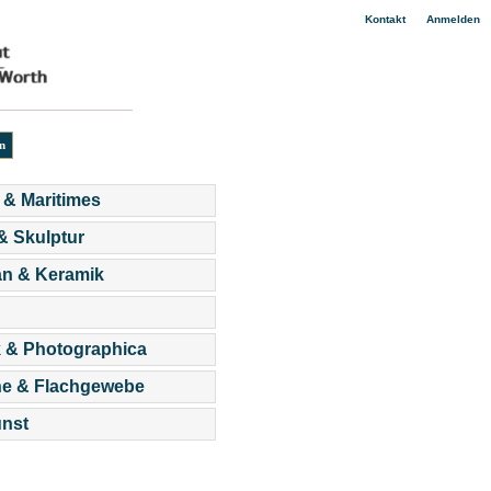
|
Kontakt
Anmelden
 & Maritimes
 & Skulptur
an & Keramik
 & Photographica
he & Flachgewebe
nst