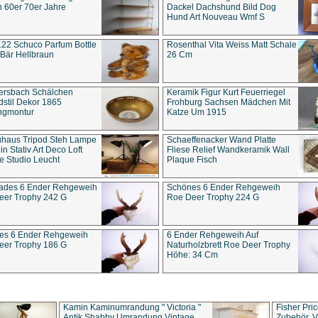
 60er 70er Jahre
Dackel Dachshund Bild Dog
Hund Art Nouveau Wmf S
22 Schuco Parfum Bottle
Rosenthal Vita Weiss Matt Schale
Bär Hellbraun
26 Cm
ersbach Schälchen
Keramik Figur Kurt Feuerriegel
stil Dekor 1865
Frohburg Sachsen Mädchen Mit
ngmontur
Katze Um 1915
uhaus Tripod Steh Lampe
Schaeffenacker Wand Platte
in Stativ Art Deco Loft
Fliese Relief Wandkeramik Wall
e Studio Leucht
Plaque Fisch
ades 6 Ender Rehgeweih
Schönes 6 Ender Rehgeweih
eer Trophy 242 G
Roe Deer Trophy 224 G
es 6 Ender Rehgeweih
6 Ender Rehgeweih Auf
eer Trophy 186 G
Naturholzbrett Roe Deer Trophy
Höhe: 34 Cm
Kamin Kaminumrandung " Victoria "
Fisher Pri
Antik Shabby Umrandung Vintage
Zubehör, V