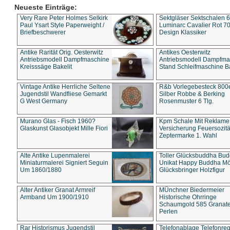
Neueste Einträge:
Very Rare Peter Holmes Selkirk
Sektgläser Sektschalen 
Paul Ysart Style Paperweight /
Luminarc Cavalier Rot 70
Briefbeschwerer
Design Klassiker
Antike Rarität Orig. Oesterwitz
Antikes Oesterwitz
Antriebsmodell Dampfmaschine
Antriebsmodell Dampfma
Kreisssäge Bakelit
Stand Schleifmaschine Ba
Vintage Antike Herrliche Seltene
R&b Vorlegebesteck 800
Jugendstil Wandfliese Gemarkt
Silber Robbe & Berking
G West Germany
Rosenmuster 6 Tlg.
Murano Glas - Fisch 1960?
Kpm Schale Mit Reklame
Glaskunst Glasobjekt Mille Fiori
Versicherung Feuersozitä
Zeptermarke 1. Wahl
Alte Antike Lupenmalerei
Toller Glücksbuddha Bu
Miniaturmalerei Signiert Seguin
Unikat Happy Buddha M
Um 1860/1880
Glücksbringer Holzfigur
Alter Antiker Granat Armreif
MÜnchner Biedermeier
Armband Um 1900/1910
Historische Ohrringe
Schaumgold 585 Granate 
Perlen
Rar Historismus Jugendstil
Telefonablage Telefonreg