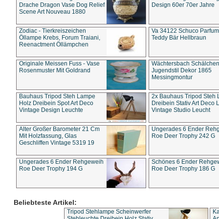
Drache Dragon Vase Dog Relief
Design 60er 70er Jahre
Scene Art Nouveau 1880
Zodiac - Tierkreiszeichen
Va 34122 Schuco Parfum 
Öllampe Krebs, Forum Traiani,
Teddy Bär Hellbraun
Reenactment Öllämpchen
Originale Meissen Fuss - Vase
Wächtersbach Schälche
Rosenmuster Mit Goldrand
Jugendstil Dekor 1865
Messingmontur
Bauhaus Tripod Steh Lampe
2x Bauhaus Tripod Steh
Holz Dreibein Spot Art Deco
Dreibein Stativ Art Deco L
Vintage Design Leuchte
Vintage Studio Leucht
Alter Großer Barometer 21 Cm
Ungerades 6 Ender Reh
Mit Holzfassung, Glas
Roe Deer Trophy 242 G
Geschliffen Vintage 5319 19
Ungerades 6 Ender Rehgeweih
Schönes 6 Ender Rehge
Roe Deer Trophy 194 G
Roe Deer Trophy 186 G
Beliebteste Artikel:
Tripod Stehlampe Scheinwerfer
Ka
Stehleuchte Dreibein Holz Stativ
An