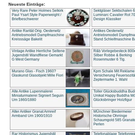
Neueste Einträge:
Very Rare Peter Holmes Selkirk
Sektgläser Sektschalen 
Paul Ysart Style Paperweight /
Luminarc Cavalier Rot 70
Briefbeschwerer
Design Klassiker
Antike Rarität Orig. Oesterwitz
Antikes Oesterwitz
Antriebsmodell Dampfmaschine
Antriebsmodell Dampfma
Kreisssäge Bakelit
Stand Schleifmaschine Ba
Vintage Antike Herrliche Seltene
R&b Vorlegebesteck 800
Jugendstil Wandfliese Gemarkt
Silber Robbe & Berking
G West Germany
Rosenmuster 6 Tlg.
Murano Glas - Fisch 1960?
Kpm Schale Mit Reklame
Glaskunst Glasobjekt Mille Fiori
Versicherung Feuersozitä
Zeptermarke 1. Wahl
Alte Antike Lupenmalerei
Toller Glücksbuddha Bu
Miniaturmalerei Signiert Seguin
Unikat Happy Buddha M
Um 1860/1880
Glücksbringer Holzfigur
Alter Antiker Granat Armreif
MÜnchner Biedermeier
Armband Um 1900/1910
Historische Ohrringe
Schaumgold 585 Granate 
Perlen
Rar Historismus Jugendstil
Telefonablage Telefonreg