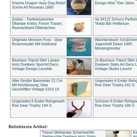
Drache Dragon Vase Dog Relief
Design 60er 70er Jahre
Scene Art Nouveau 1880
Zodiac - Tierkreiszeichen
Va 34122 Schuco Parfum 
Öllampe Krebs, Forum Traiani,
Teddy Bär Hellbraun
Reenactment Öllämpchen
Originale Meissen Fuss - Vase
Wächtersbach Schälche
Rosenmuster Mit Goldrand
Jugendstil Dekor 1865
Messingmontur
Bauhaus Tripod Steh Lampe
2x Bauhaus Tripod Steh
Holz Dreibein Spot Art Deco
Dreibein Stativ Art Deco L
Vintage Design Leuchte
Vintage Studio Leucht
Alter Großer Barometer 21 Cm
Ungerades 6 Ender Reh
Mit Holzfassung, Glas
Roe Deer Trophy 242 G
Geschliffen Vintage 5319 19
Ungerades 6 Ender Rehgeweih
Schönes 6 Ender Rehge
Roe Deer Trophy 194 G
Roe Deer Trophy 186 G
Beliebteste Artikel:
Tripod Stehlampe Scheinwerfer
Ka
Stehleuchte Dreibein Holz Stativ
An