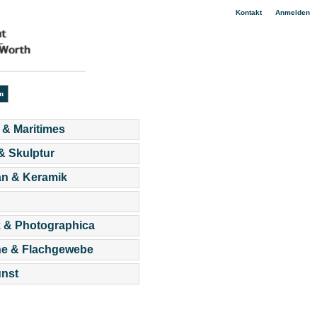
|
Kontakt
Anmelden
 & Maritimes
 & Skulptur
an & Keramik
 & Photographica
he & Flachgewebe
nst