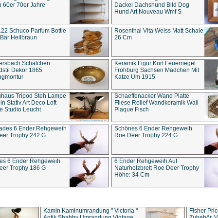
 60er 70er Jahre
Dackel Dachshund Bild Dog
Hund Art Nouveau Wmf S
22 Schuco Parfum Bottle
Rosenthal Vita Weiss Matt Schale
Bär Hellbraun
26 Cm
ersbach Schälchen
Keramik Figur Kurt Feuerriegel
stil Dekor 1865
Frohburg Sachsen Mädchen Mit
ngmontur
Katze Um 1915
uhaus Tripod Steh Lampe
Schaeffenacker Wand Platte
in Stativ Art Deco Loft
Fliese Relief Wandkeramik Wall
e Studio Leucht
Plaque Fisch
ades 6 Ender Rehgeweih
Schönes 6 Ender Rehgeweih
eer Trophy 242 G
Roe Deer Trophy 224 G
es 6 Ender Rehgeweih
6 Ender Rehgeweih Auf
eer Trophy 186 G
Naturholzbrett Roe Deer Trophy
Höhe: 34 Cm
Kamin Kaminumrandung " Victoria "
Fisher Pri
Antik Shabby Umrandung Vintage
Zubehör, V