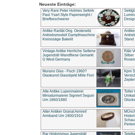
Neueste Einträge:
Very Rare Peter Holmes Selkirk
Sektgl
Paul Ysart Style Paperweight /
Lumina
Briefbeschwerer
Design
Antike Rarität Orig. Oesterwitz
Antike
Antriebsmodell Dampfmaschine
Antri
Kreisssäge Bakelit
Stand 
Vintage Antike Herrliche Seltene
R&b Vo
Jugendstil Wandfliese Gemarkt
Silber
G West Germany
Rosenm
Murano Glas - Fisch 1960?
Kpm S
Glaskunst Glasobjekt Mille Fiori
Versic
Zepter
Alte Antike Lupenmalerei
Toller
Miniaturmalerei Signiert Seguin
Unika
Um 1860/1880
Glücks
Alter Antiker Granat Armreif
MÜnch
Armband Um 1900/1910
Histor
Schaum
Perlen
Rar Historismus Jugendstil
Telefo