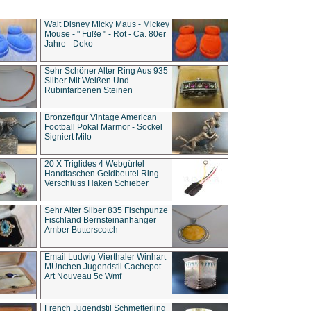
Walt Disney Micky Maus - Mickey
Mouse - " Füße " - Rot - Ca. 80er
Jahre - Deko
Sehr Schöner Alter Ring Aus 935
Silber Mit Weißen Und
Rubinfarbenen Steinen
Bronzefigur Vintage American
Football Pokal Marmor - Sockel
Signiert Milo
20 X Triglides 4 Webgürtel
Handtaschen Geldbeutel Ring
Verschluss Haken Schieber
Sehr Alter Silber 835 Fischpunze
Fischland Bernsteinanhänger
Amber Butterscotch
Email Ludwig Vierthaler Winhart
MÜnchen Jugendstil Cachepot
Art Nouveau 5c Wmf
French Jugendstil Schmetterling