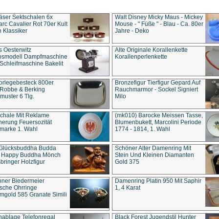
äser Sektschalen 6x
Walt Disney Micky Maus - Mickey
rc Cavalier Rot 70er Kult
Mouse - " Füße " - Blau - Ca. 80er
 Klassiker
Jahre - Deko
s Oesterwitz
Alte Originale Korallenkette
ebsmodell Dampfmaschine
Korallenperlenkette
Schleifmaschine Bakelit
rlegebesteck 800er
Bronzefigur Tierfigur Gepard Auf
 Robbe & Berking
Rauchmarmor - Sockel Signiert
uster 6 Tlg.
Milo
chale Mit Reklame
(mk010) Barocke Meissen Tasse,
herung Feuersozität
Blumenbukett, Marcolini Periode
marke 1. Wahl
1774 - 1814, 1. Wahl
 Glücksbuddha Budda
Schöner Alter Damenring Mit
t Happy Buddha Mönch
Stein Und Kleinen Diamanten
bringer Holzfigur
Gold 375
ner Biedermeier
Damenring Platin 950 Mit Saphir
ische Ohrringe
1, 4 Karat
gold 585 Granate Simili
nablage Telefonregal
Black Forest Jugendstil Hunter