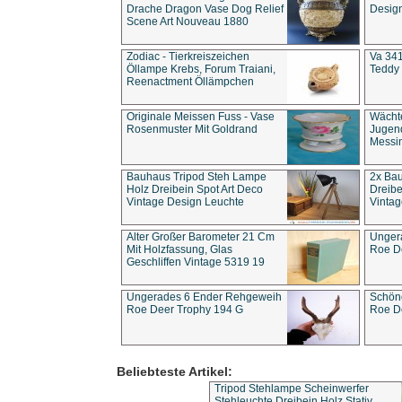
Drache Dragon Vase Dog Relief
Design
Scene Art Nouveau 1880
Zodiac - Tierkreiszeichen
Va 341
Öllampe Krebs, Forum Traiani,
Teddy 
Reenactment Öllämpchen
Originale Meissen Fuss - Vase
Wächt
Rosenmuster Mit Goldrand
Jugend
Messi
Bauhaus Tripod Steh Lampe
2x Ba
Holz Dreibein Spot Art Deco
Dreibe
Vintage Design Leuchte
Vintag
Alter Großer Barometer 21 Cm
Unger
Mit Holzfassung, Glas
Roe D
Geschliffen Vintage 5319 19
Ungerades 6 Ender Rehgeweih
Schön
Roe Deer Trophy 194 G
Roe D
Beliebteste Artikel:
Tripod Stehlampe Scheinwerfer
Stehleuchte Dreibein Holz Stativ