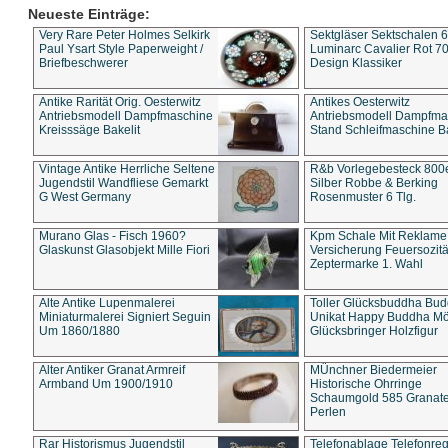
Neueste Einträge:
Very Rare Peter Holmes Selkirk
Sektgläser Sektschalen 
Paul Ysart Style Paperweight /
Luminarc Cavalier Rot 70
Briefbeschwerer
Design Klassiker
Antike Rarität Orig. Oesterwitz
Antikes Oesterwitz
Antriebsmodell Dampfmaschine
Antriebsmodell Dampfma
Kreisssäge Bakelit
Stand Schleifmaschine Ba
Vintage Antike Herrliche Seltene
R&b Vorlegebesteck 800
Jugendstil Wandfliese Gemarkt
Silber Robbe & Berking
G West Germany
Rosenmuster 6 Tlg.
Murano Glas - Fisch 1960?
Kpm Schale Mit Reklame
Glaskunst Glasobjekt Mille Fiori
Versicherung Feuersozitä
Zeptermarke 1. Wahl
Alte Antike Lupenmalerei
Toller Glücksbuddha Bu
Miniaturmalerei Signiert Seguin
Unikat Happy Buddha M
Um 1860/1880
Glücksbringer Holzfigur
Alter Antiker Granat Armreif
MÜnchner Biedermeier
Armband Um 1900/1910
Historische Ohrringe
Schaumgold 585 Granate 
Perlen
Rar Historismus Jugendstil
Telefonablage Telefonreg