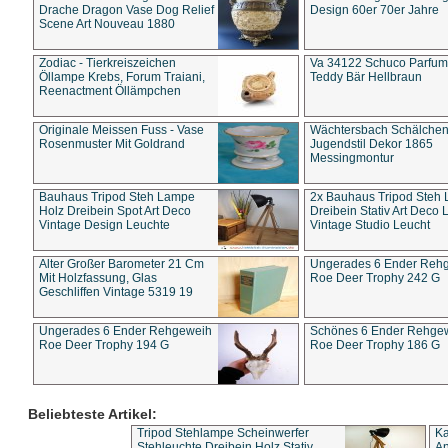
Drache Dragon Vase Dog Relief
Design 60er 70er Jahre
Scene Art Nouveau 1880
Zodiac - Tierkreiszeichen
Va 34122 Schuco Parfum 
Öllampe Krebs, Forum Traiani,
Teddy Bär Hellbraun
Reenactment Öllämpchen
Originale Meissen Fuss - Vase
Wächtersbach Schälche
Rosenmuster Mit Goldrand
Jugendstil Dekor 1865
Messingmontur
Bauhaus Tripod Steh Lampe
2x Bauhaus Tripod Steh
Holz Dreibein Spot Art Deco
Dreibein Stativ Art Deco L
Vintage Design Leuchte
Vintage Studio Leucht
Alter Großer Barometer 21 Cm
Ungerades 6 Ender Reh
Mit Holzfassung, Glas
Roe Deer Trophy 242 G
Geschliffen Vintage 5319 19
Ungerades 6 Ender Rehgeweih
Schönes 6 Ender Rehge
Roe Deer Trophy 194 G
Roe Deer Trophy 186 G
Beliebteste Artikel:
Tripod Stehlampe Scheinwerfer
Ka
Stehleuchte Dreibein Holz Stativ
An