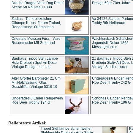
Drache Dragon Vase Dog Relief
Design 60er 70er Jahre
Scene Art Nouveau 1880
Zodiac - Tierkreiszeichen
Va 34122 Schuco Parfum 
Öllampe Krebs, Forum Traiani,
Teddy Bär Hellbraun
Reenactment Öllämpchen
Originale Meissen Fuss - Vase
Wächtersbach Schälche
Rosenmuster Mit Goldrand
Jugendstil Dekor 1865
Messingmontur
Bauhaus Tripod Steh Lampe
2x Bauhaus Tripod Steh
Holz Dreibein Spot Art Deco
Dreibein Stativ Art Deco L
Vintage Design Leuchte
Vintage Studio Leucht
Alter Großer Barometer 21 Cm
Ungerades 6 Ender Reh
Mit Holzfassung, Glas
Roe Deer Trophy 242 G
Geschliffen Vintage 5319 19
Ungerades 6 Ender Rehgeweih
Schönes 6 Ender Rehge
Roe Deer Trophy 194 G
Roe Deer Trophy 186 G
Beliebteste Artikel:
Tripod Stehlampe Scheinwerfer
Ka
Stehleuchte Dreibein Holz Stativ
An