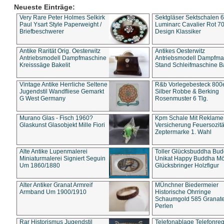
Neueste Einträge:
Very Rare Peter Holmes Selkirk
Sektgläser Sektschalen 
Paul Ysart Style Paperweight /
Luminarc Cavalier Rot 70
Briefbeschwerer
Design Klassiker
Antike Rarität Orig. Oesterwitz
Antikes Oesterwitz
Antriebsmodell Dampfmaschine
Antriebsmodell Dampfma
Kreisssäge Bakelit
Stand Schleifmaschine Ba
Vintage Antike Herrliche Seltene
R&b Vorlegebesteck 800
Jugendstil Wandfliese Gemarkt
Silber Robbe & Berking
G West Germany
Rosenmuster 6 Tlg.
Murano Glas - Fisch 1960?
Kpm Schale Mit Reklame
Glaskunst Glasobjekt Mille Fiori
Versicherung Feuersozitä
Zeptermarke 1. Wahl
Alte Antike Lupenmalerei
Toller Glücksbuddha Bu
Miniaturmalerei Signiert Seguin
Unikat Happy Buddha M
Um 1860/1880
Glücksbringer Holzfigur
Alter Antiker Granat Armreif
MÜnchner Biedermeier
Armband Um 1900/1910
Historische Ohrringe
Schaumgold 585 Granate 
Perlen
Rar Historismus Jugendstil
Telefonablage Telefonreg