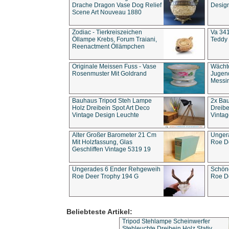
Drache Dragon Vase Dog Relief
Design
Scene Art Nouveau 1880
Zodiac - Tierkreiszeichen
Va 341
Öllampe Krebs, Forum Traiani,
Teddy 
Reenactment Öllämpchen
Originale Meissen Fuss - Vase
Wächt
Rosenmuster Mit Goldrand
Jugend
Messi
Bauhaus Tripod Steh Lampe
2x Ba
Holz Dreibein Spot Art Deco
Dreibe
Vintage Design Leuchte
Vintag
Alter Großer Barometer 21 Cm
Unger
Mit Holzfassung, Glas
Roe D
Geschliffen Vintage 5319 19
Ungerades 6 Ender Rehgeweih
Schön
Roe Deer Trophy 194 G
Roe D
Beliebteste Artikel:
Tripod Stehlampe Scheinwerfer
Stehleuchte Dreibein Holz Stativ