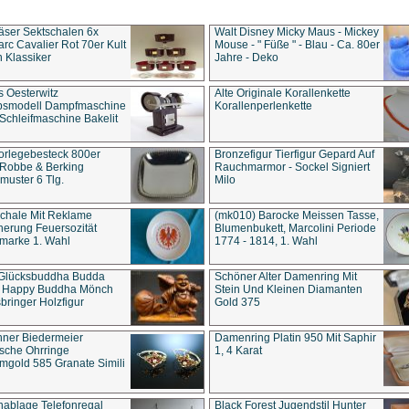
äser Sektschalen 6x
Walt Disney Micky Maus - Mickey
rc Cavalier Rot 70er Kult
Mouse - " Füße " - Blau - Ca. 80er
 Klassiker
Jahre - Deko
s Oesterwitz
Alte Originale Korallenkette
ebsmodell Dampfmaschine
Korallenperlenkette
Schleifmaschine Bakelit
rlegebesteck 800er
Bronzefigur Tierfigur Gepard Auf
 Robbe & Berking
Rauchmarmor - Sockel Signiert
uster 6 Tlg.
Milo
chale Mit Reklame
(mk010) Barocke Meissen Tasse,
herung Feuersozität
Blumenbukett, Marcolini Periode
marke 1. Wahl
1774 - 1814, 1. Wahl
 Glücksbuddha Budda
Schöner Alter Damenring Mit
t Happy Buddha Mönch
Stein Und Kleinen Diamanten
bringer Holzfigur
Gold 375
ner Biedermeier
Damenring Platin 950 Mit Saphir
ische Ohrringe
1, 4 Karat
gold 585 Granate Simili
nablage Telefonregal
Black Forest Jugendstil Hunter