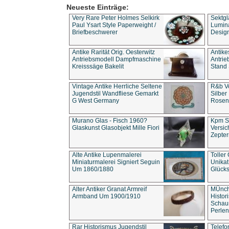
Neueste Einträge:
Very Rare Peter Holmes Selkirk
Sektgl
Paul Ysart Style Paperweight /
Lumina
Briefbeschwerer
Design
Antike Rarität Orig. Oesterwitz
Antike
Antriebsmodell Dampfmaschine
Antri
Kreisssäge Bakelit
Stand 
Vintage Antike Herrliche Seltene
R&b Vo
Jugendstil Wandfliese Gemarkt
Silber
G West Germany
Rosenm
Murano Glas - Fisch 1960?
Kpm S
Glaskunst Glasobjekt Mille Fiori
Versic
Zepter
Alte Antike Lupenmalerei
Toller
Miniaturmalerei Signiert Seguin
Unika
Um 1860/1880
Glücks
Alter Antiker Granat Armreif
MÜnch
Armband Um 1900/1910
Histor
Schaum
Perlen
Rar Historismus Jugendstil
Telefo