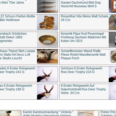
 60er 70er Jahre
Dackel Dachshund Bild Dog
Hund Art Nouveau Wmf S
22 Schuco Parfum Bottle
Rosenthal Vita Weiss Matt Schale
Bär Hellbraun
26 Cm
ersbach Schälchen
Keramik Figur Kurt Feuerriegel
stil Dekor 1865
Frohburg Sachsen Mädchen Mit
ngmontur
Katze Um 1915
uhaus Tripod Steh Lampe
Schaeffenacker Wand Platte
in Stativ Art Deco Loft
Fliese Relief Wandkeramik Wall
e Studio Leucht
Plaque Fisch
ades 6 Ender Rehgeweih
Schönes 6 Ender Rehgeweih
eer Trophy 242 G
Roe Deer Trophy 224 G
es 6 Ender Rehgeweih
6 Ender Rehgeweih Auf
eer Trophy 186 G
Naturholzbrett Roe Deer Trophy
Höhe: 34 Cm
Kamin Kaminumrandung " Victoria "
Fisher Pri
Antik Shabby Umrandung Vintage
Zubehör, V