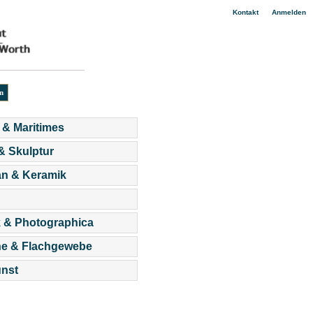
|
Kontakt
Anmelden
 & Maritimes
 & Skulptur
an & Keramik
 & Photographica
he & Flachgewebe
nst