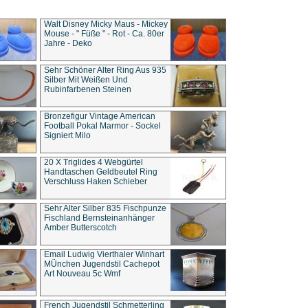
Walt Disney Micky Maus - Mickey
Mouse - " Füße " - Rot - Ca. 80er
Jahre - Deko
Sehr Schöner Alter Ring Aus 935
Silber Mit Weißen Und
Rubinfarbenen Steinen
Bronzefigur Vintage American
Football Pokal Marmor - Sockel
Signiert Milo
20 X Triglides 4 Webgürtel
Handtaschen Geldbeutel Ring
Verschluss Haken Schieber
Sehr Alter Silber 835 Fischpunze
Fischland Bernsteinanhänger
Amber Butterscotch
Email Ludwig Vierthaler Winhart
MÜnchen Jugendstil Cachepot
Art Nouveau 5c Wmf
French Jugendstil Schmetterling