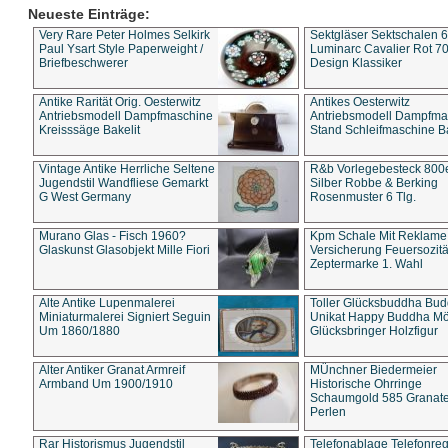
Neueste Einträge:
Very Rare Peter Holmes Selkirk
Sektgläser Sektschalen 
Paul Ysart Style Paperweight /
Luminarc Cavalier Rot 70
Briefbeschwerer
Design Klassiker
Antike Rarität Orig. Oesterwitz
Antikes Oesterwitz
Antriebsmodell Dampfmaschine
Antriebsmodell Dampfma
Kreisssäge Bakelit
Stand Schleifmaschine Ba
Vintage Antike Herrliche Seltene
R&b Vorlegebesteck 800
Jugendstil Wandfliese Gemarkt
Silber Robbe & Berking
G West Germany
Rosenmuster 6 Tlg.
Murano Glas - Fisch 1960?
Kpm Schale Mit Reklame
Glaskunst Glasobjekt Mille Fiori
Versicherung Feuersozitä
Zeptermarke 1. Wahl
Alte Antike Lupenmalerei
Toller Glücksbuddha Bu
Miniaturmalerei Signiert Seguin
Unikat Happy Buddha M
Um 1860/1880
Glücksbringer Holzfigur
Alter Antiker Granat Armreif
MÜnchner Biedermeier
Armband Um 1900/1910
Historische Ohrringe
Schaumgold 585 Granate 
Perlen
Rar Historismus Jugendstil
Telefonablage Telefonreg