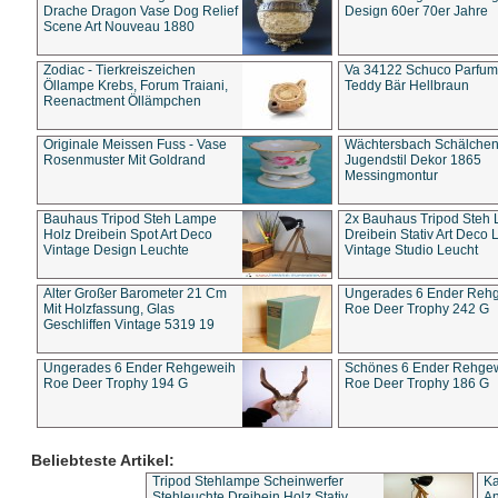
Drache Dragon Vase Dog Relief
Design 60er 70er Jahre
Scene Art Nouveau 1880
Zodiac - Tierkreiszeichen
Va 34122 Schuco Parfum 
Öllampe Krebs, Forum Traiani,
Teddy Bär Hellbraun
Reenactment Öllämpchen
Originale Meissen Fuss - Vase
Wächtersbach Schälche
Rosenmuster Mit Goldrand
Jugendstil Dekor 1865
Messingmontur
Bauhaus Tripod Steh Lampe
2x Bauhaus Tripod Steh
Holz Dreibein Spot Art Deco
Dreibein Stativ Art Deco L
Vintage Design Leuchte
Vintage Studio Leucht
Alter Großer Barometer 21 Cm
Ungerades 6 Ender Reh
Mit Holzfassung, Glas
Roe Deer Trophy 242 G
Geschliffen Vintage 5319 19
Ungerades 6 Ender Rehgeweih
Schönes 6 Ender Rehge
Roe Deer Trophy 194 G
Roe Deer Trophy 186 G
Beliebteste Artikel:
Tripod Stehlampe Scheinwerfer
Ka
Stehleuchte Dreibein Holz Stativ
An