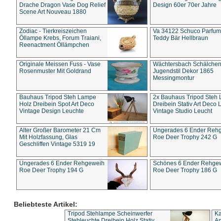
Drache Dragon Vase Dog Relief
Design 60er 70er Jahre
Scene Art Nouveau 1880
Zodiac - Tierkreiszeichen
Va 34122 Schuco Parfum 
Öllampe Krebs, Forum Traiani,
Teddy Bär Hellbraun
Reenactment Öllämpchen
Originale Meissen Fuss - Vase
Wächtersbach Schälche
Rosenmuster Mit Goldrand
Jugendstil Dekor 1865
Messingmontur
Bauhaus Tripod Steh Lampe
2x Bauhaus Tripod Steh
Holz Dreibein Spot Art Deco
Dreibein Stativ Art Deco L
Vintage Design Leuchte
Vintage Studio Leucht
Alter Großer Barometer 21 Cm
Ungerades 6 Ender Reh
Mit Holzfassung, Glas
Roe Deer Trophy 242 G
Geschliffen Vintage 5319 19
Ungerades 6 Ender Rehgeweih
Schönes 6 Ender Rehge
Roe Deer Trophy 194 G
Roe Deer Trophy 186 G
Beliebteste Artikel:
Tripod Stehlampe Scheinwerfer
Ka
Stehleuchte Dreibein Holz Stativ
An