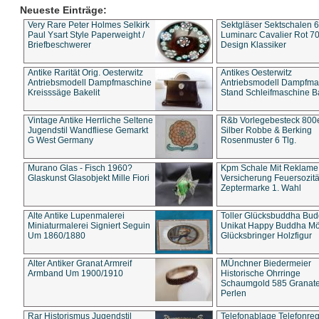
Neueste Einträge:
Very Rare Peter Holmes Selkirk
Sektgläser Sektschalen 
Paul Ysart Style Paperweight /
Luminarc Cavalier Rot 70
Briefbeschwerer
Design Klassiker
Antike Rarität Orig. Oesterwitz
Antikes Oesterwitz
Antriebsmodell Dampfmaschine
Antriebsmodell Dampfma
Kreisssäge Bakelit
Stand Schleifmaschine Ba
Vintage Antike Herrliche Seltene
R&b Vorlegebesteck 800
Jugendstil Wandfliese Gemarkt
Silber Robbe & Berking
G West Germany
Rosenmuster 6 Tlg.
Murano Glas - Fisch 1960?
Kpm Schale Mit Reklame
Glaskunst Glasobjekt Mille Fiori
Versicherung Feuersozitä
Zeptermarke 1. Wahl
Alte Antike Lupenmalerei
Toller Glücksbuddha Bu
Miniaturmalerei Signiert Seguin
Unikat Happy Buddha M
Um 1860/1880
Glücksbringer Holzfigur
Alter Antiker Granat Armreif
MÜnchner Biedermeier
Armband Um 1900/1910
Historische Ohrringe
Schaumgold 585 Granate 
Perlen
Rar Historismus Jugendstil
Telefonablage Telefonreg