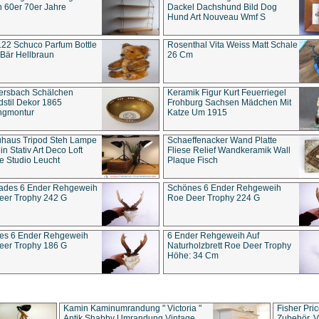
 60er 70er Jahre
Dackel Dachshund Bild Dog
Hund Art Nouveau Wmf S
22 Schuco Parfum Bottle
Rosenthal Vita Weiss Matt Schale
Bär Hellbraun
26 Cm
ersbach Schälchen
Keramik Figur Kurt Feuerriegel
stil Dekor 1865
Frohburg Sachsen Mädchen Mit
ngmontur
Katze Um 1915
uhaus Tripod Steh Lampe
Schaeffenacker Wand Platte
in Stativ Art Deco Loft
Fliese Relief Wandkeramik Wall
e Studio Leucht
Plaque Fisch
ades 6 Ender Rehgeweih
Schönes 6 Ender Rehgeweih
eer Trophy 242 G
Roe Deer Trophy 224 G
es 6 Ender Rehgeweih
6 Ender Rehgeweih Auf
eer Trophy 186 G
Naturholzbrett Roe Deer Trophy
Höhe: 34 Cm
Kamin Kaminumrandung " Victoria "
Fisher Pri
Antik Shabby Umrandung Vintage
Zubehör, V