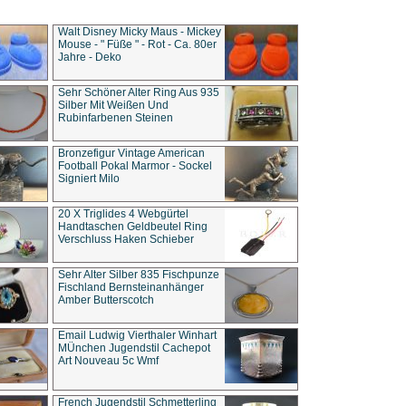
Walt Disney Micky Maus - Mickey
Mouse - " Füße " - Rot - Ca. 80er
Jahre - Deko
Sehr Schöner Alter Ring Aus 935
Silber Mit Weißen Und
Rubinfarbenen Steinen
Bronzefigur Vintage American
Football Pokal Marmor - Sockel
Signiert Milo
20 X Triglides 4 Webgürtel
Handtaschen Geldbeutel Ring
Verschluss Haken Schieber
Sehr Alter Silber 835 Fischpunze
Fischland Bernsteinanhänger
Amber Butterscotch
Email Ludwig Vierthaler Winhart
MÜnchen Jugendstil Cachepot
Art Nouveau 5c Wmf
French Jugendstil Schmetterling