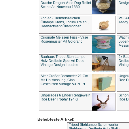
Drache Dragon Vase Dog Relief
Design
Scene Art Nouveau 1880
Zodiac - Tierkreiszeichen
Va 341
Öllampe Krebs, Forum Traiani,
Teddy 
Reenactment Öllämpchen
Originale Meissen Fuss - Vase
Wächt
Rosenmuster Mit Goldrand
Jugend
Messi
Bauhaus Tripod Steh Lampe
2x Ba
Holz Dreibein Spot Art Deco
Dreibe
Vintage Design Leuchte
Vintag
Alter Großer Barometer 21 Cm
Unger
Mit Holzfassung, Glas
Roe D
Geschliffen Vintage 5319 19
Ungerades 6 Ender Rehgeweih
Schön
Roe Deer Trophy 194 G
Roe D
Beliebteste Artikel:
Tripod Stehlampe Scheinwerfer
Stehleuchte Dreibein Holz Stativ