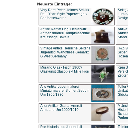
Neueste Einträge:
Very Rare Peter Holmes Selkirk
Sektgl
Paul Ysart Style Paperweight /
Lumina
Briefbeschwerer
Design
Antike Rarität Orig. Oesterwitz
Antike
Antriebsmodell Dampfmaschine
Antri
Kreisssäge Bakelit
Stand 
Vintage Antike Herrliche Seltene
R&b Vo
Jugendstil Wandfliese Gemarkt
Silber
G West Germany
Rosenm
Murano Glas - Fisch 1960?
Kpm S
Glaskunst Glasobjekt Mille Fiori
Versic
Zepter
Alte Antike Lupenmalerei
Toller
Miniaturmalerei Signiert Seguin
Unika
Um 1860/1880
Glücks
Alter Antiker Granat Armreif
MÜnch
Armband Um 1900/1910
Histor
Schaum
Perlen
Rar Historismus Jugendstil
Telefo