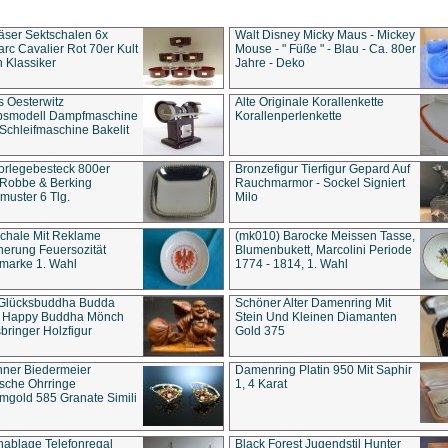
äser Sektschalen 6x
Walt Disney Micky Maus - Mickey
rc Cavalier Rot 70er Kult
Mouse - " Füße " - Blau - Ca. 80er
 Klassiker
Jahre - Deko
s Oesterwitz
Alte Originale Korallenkette
ebsmodell Dampfmaschine
Korallenperlenkette
Schleifmaschine Bakelit
rlegebesteck 800er
Bronzefigur Tierfigur Gepard Auf
 Robbe & Berking
Rauchmarmor - Sockel Signiert
uster 6 Tlg.
Milo
chale Mit Reklame
(mk010) Barocke Meissen Tasse,
herung Feuersozität
Blumenbukett, Marcolini Periode
marke 1. Wahl
1774 - 1814, 1. Wahl
 Glücksbuddha Budda
Schöner Alter Damenring Mit
t Happy Buddha Mönch
Stein Und Kleinen Diamanten
bringer Holzfigur
Gold 375
ner Biedermeier
Damenring Platin 950 Mit Saphir
ische Ohrringe
1, 4 Karat
gold 585 Granate Simili
nablage Telefonregal
Black Forest Jugendstil Hunter