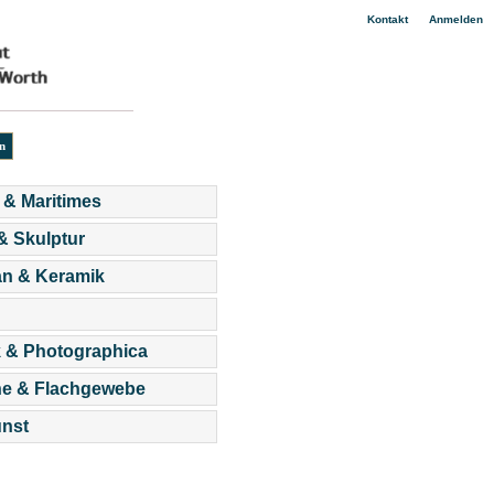
|
Kontakt
Anmelden
 & Maritimes
 & Skulptur
an & Keramik
 & Photographica
he & Flachgewebe
nst