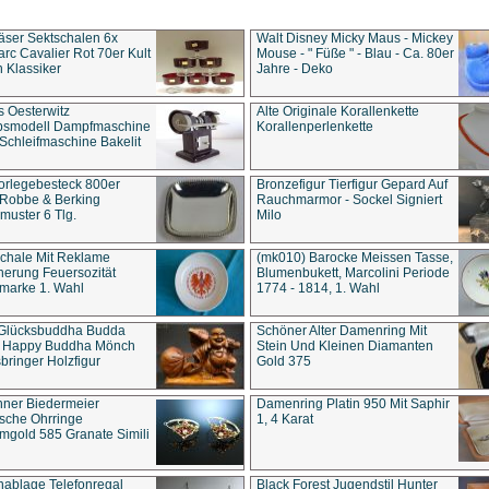
äser Sektschalen 6x
Walt Disney Micky Maus - Mickey
rc Cavalier Rot 70er Kult
Mouse - " Füße " - Blau - Ca. 80er
 Klassiker
Jahre - Deko
s Oesterwitz
Alte Originale Korallenkette
ebsmodell Dampfmaschine
Korallenperlenkette
Schleifmaschine Bakelit
rlegebesteck 800er
Bronzefigur Tierfigur Gepard Auf
 Robbe & Berking
Rauchmarmor - Sockel Signiert
uster 6 Tlg.
Milo
chale Mit Reklame
(mk010) Barocke Meissen Tasse,
herung Feuersozität
Blumenbukett, Marcolini Periode
marke 1. Wahl
1774 - 1814, 1. Wahl
 Glücksbuddha Budda
Schöner Alter Damenring Mit
t Happy Buddha Mönch
Stein Und Kleinen Diamanten
bringer Holzfigur
Gold 375
ner Biedermeier
Damenring Platin 950 Mit Saphir
ische Ohrringe
1, 4 Karat
gold 585 Granate Simili
nablage Telefonregal
Black Forest Jugendstil Hunter