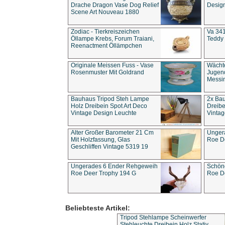
Drache Dragon Vase Dog Relief
Design
Scene Art Nouveau 1880
Zodiac - Tierkreiszeichen
Va 341
Öllampe Krebs, Forum Traiani,
Teddy 
Reenactment Öllämpchen
Originale Meissen Fuss - Vase
Wächt
Rosenmuster Mit Goldrand
Jugend
Messi
Bauhaus Tripod Steh Lampe
2x Ba
Holz Dreibein Spot Art Deco
Dreibe
Vintage Design Leuchte
Vintag
Alter Großer Barometer 21 Cm
Unger
Mit Holzfassung, Glas
Roe D
Geschliffen Vintage 5319 19
Ungerades 6 Ender Rehgeweih
Schön
Roe Deer Trophy 194 G
Roe D
Beliebteste Artikel:
Tripod Stehlampe Scheinwerfer
Stehleuchte Dreibein Holz Stativ