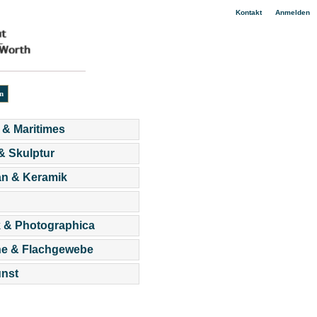
|
Kontakt
Anmelden
 & Maritimes
 & Skulptur
an & Keramik
 & Photographica
he & Flachgewebe
nst