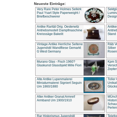
Neueste Einträge:
Very Rare Peter Holmes Selkirk
Sektgl
Paul Ysart Style Paperweight /
Lumina
Briefbeschwerer
Design
Antike Rarität Orig. Oesterwitz
Antike
Antriebsmodell Dampfmaschine
Antri
Kreisssäge Bakelit
Stand 
Vintage Antike Herrliche Seltene
R&b Vo
Jugendstil Wandfliese Gemarkt
Silber
G West Germany
Rosenm
Murano Glas - Fisch 1960?
Kpm S
Glaskunst Glasobjekt Mille Fiori
Versic
Zepter
Alte Antike Lupenmalerei
Toller
Miniaturmalerei Signiert Seguin
Unika
Um 1860/1880
Glücks
Alter Antiker Granat Armreif
MÜnch
Armband Um 1900/1910
Histor
Schaum
Perlen
Rar Historismus Jugendstil
Telefo