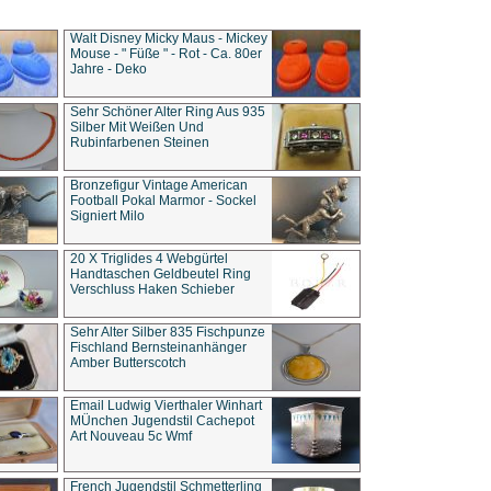
Walt Disney Micky Maus - Mickey
Mouse - " Füße " - Rot - Ca. 80er
Jahre - Deko
Sehr Schöner Alter Ring Aus 935
Silber Mit Weißen Und
Rubinfarbenen Steinen
Bronzefigur Vintage American
Football Pokal Marmor - Sockel
Signiert Milo
20 X Triglides 4 Webgürtel
Handtaschen Geldbeutel Ring
Verschluss Haken Schieber
Sehr Alter Silber 835 Fischpunze
Fischland Bernsteinanhänger
Amber Butterscotch
Email Ludwig Vierthaler Winhart
MÜnchen Jugendstil Cachepot
Art Nouveau 5c Wmf
French Jugendstil Schmetterling