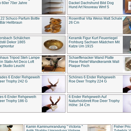
 60er 70er Jahre
Dackel Dachshund Bild Dog
Hund Art Nouveau Wmf S
22 Schuco Parfum Bottle
Rosenthal Vita Weiss Matt Schale
Bär Hellbraun
26 Cm
ersbach Schälchen
Keramik Figur Kurt Feuerriegel
stil Dekor 1865
Frohburg Sachsen Mädchen Mit
ngmontur
Katze Um 1915
uhaus Tripod Steh Lampe
Schaeffenacker Wand Platte
in Stativ Art Deco Loft
Fliese Relief Wandkeramik Wall
e Studio Leucht
Plaque Fisch
ades 6 Ender Rehgeweih
Schönes 6 Ender Rehgeweih
eer Trophy 242 G
Roe Deer Trophy 224 G
es 6 Ender Rehgeweih
6 Ender Rehgeweih Auf
eer Trophy 186 G
Naturholzbrett Roe Deer Trophy
Höhe: 34 Cm
Kamin Kaminumrandung " Victoria "
Fisher Pri
Antik Shabby Umrandung Vintage
Zubehör, V